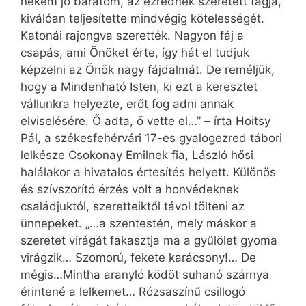
nekem jó barátom, az ezrednek szeretett tagja,
kiválóan teljesítette mindvégig kötelességét.
Katonái rajongva szerették. Nagyon fáj a
csapás, ami Önöket érte, így hát el tudjuk
képzelni az Önök nagy fájdalmát. De reméljük,
hogy a Mindenható Isten, ki ezt a keresztet
vállunkra helyezte, erőt fog adni annak
elviselésére. Ő adta, ő vette el…” – írta Hoitsy
Pál, a székesfehérvári 17-es gyalogezred tábori
lelkésze Csokonay Emilnek fia, László hősi
halálakor a hivatalos értesítés helyett. Különös
és szívszorító érzés volt a honvédeknek
családjuktól, szeretteiktől távol tölteni az
ünnepeket. „…a szentestén, mely máskor a
szeretet virágát fakasztja ma a gyűlölet gyoma
virágzik… Szomorú, fekete karácsony!… De
mégis…Mintha aranyló ködöt suhanó szárnya
érintené a lelkemet… Rózsaszínű csillogó