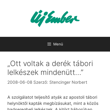
Kilépés
a
tartalomba
Menü
„Ott voltak a derék tábori
lelkészek mindenütt…”
2008-06-08
Szerző:
Stencinger Norbert
A szolgálatot teljesítő atyák az apostoli tábori
helynöktől kapták megbízásukat, mint a közös
hadseregbeli lelkészek. A kitört háborúban