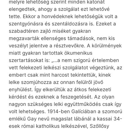
melyre lehetőség szerint minden katonát
elengedtek, ahogy a szolgálat ezt lehetővé
tette. Ekkor a honvédeknek lehetőségük volt a
szentgyónásra és szentáldozásra is. Ezeket a
szabadtéren zajló miséket gyakran
megzavarták ellenséges támadások, nem kis
veszélyt jelentve a résztvevőkre. A körülmények
miatt gyakran tartottak ökumenikus
szertartásokat is: „…a nem szigorú értelemben
vett felekezeti lelkészi szolgálatot végeztünk, az
embert csak mint harcost tekintettük, kinek
lelke szomjúhozza az onnan felülről jövő
enyhülést. Így elkerültük az átkos felekezeti
kérdést és ezeknek a feszegetését. Az olyan
nagyon szükséges lelki együttműködés csak így
volt lehetséges. 1914-ben Galíciában a szomorú
emlékű Gay nevű magaslat lábánál a kassai 34-
esek római katholikus lelkészével, Szőllősy