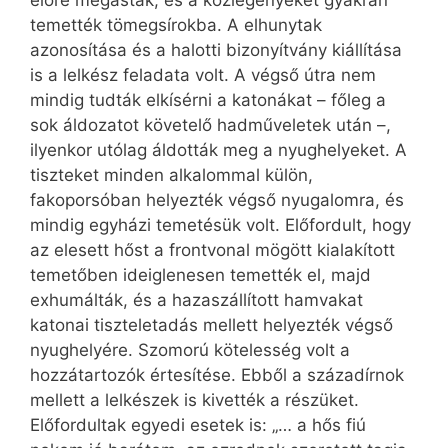
előre megásták, és a közlegényeket gyakran
temették tömegsírokba. A elhunytak
azonosítása és a halotti bizonyítvány kiállítása
is a lelkész feladata volt. A végső útra nem
mindig tudták elkísérni a katonákat – főleg a
sok áldozatot követelő hadműveletek után –,
ilyenkor utólag áldották meg a nyughelyeket. A
tiszteket minden alkalommal külön,
fakoporsóban helyezték végső nyugalomra, és
mindig egyházi temetésük volt. Előfordult, hogy
az elesett hőst a frontvonal mögött kialakított
temetőben ideiglenesen temették el, majd
exhumálták, és a hazaszállított hamvakat
katonai tiszteletadás mellett helyezték végső
nyughelyére. Szomorú kötelesség volt a
hozzátartozók értesítése. Ebből a századírnok
mellett a lelkészek is kivették a részüket.
Előfordultak egyedi esetek is: „… a hős fiú