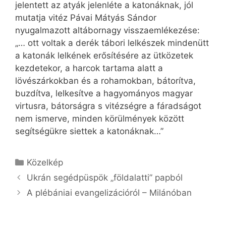
jelentett az atyák jelenléte a katonáknak, jól
mutatja vitéz Pávai Mátyás Sándor
nyugalmazott altábornagy visszaemlékezése:
„… ott voltak a derék tábori lelkészek mindenütt
a katonák lelkének erősítésére az ütközetek
kezdetekor, a harcok tartama alatt a
lövészárkokban és a rohamokban, bátorítva,
buzdítva, lelkesítve a hagyományos magyar
virtusra, bátorságra s vitézségre a fáradságot
nem ismerve, minden körülmények között
segítségükre siettek a katonáknak…”
Kategória
Közelkép
Ukrán segédpüspök „földalatti” papból
A plébániai evangelizációról – Milánóban