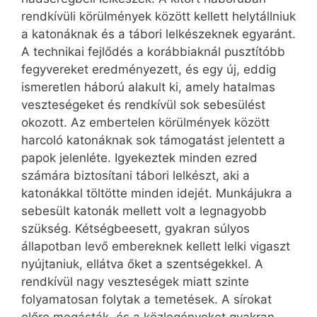
rendkívüli körülmények között kellett helytállniuk
a katonáknak és a tábori lelkészeknek egyaránt.
A technikai fejlődés a korábbiaknál pusztítóbb
fegyvereket eredményezett, és egy új, eddig
ismeretlen háború alakult ki, amely hatalmas
veszteségeket és rendkívül sok sebesülést
okozott. Az embertelen körülmények között
harcoló katonáknak sok támogatást jelentett a
papok jelenléte. Igyekeztek minden ezred
számára biztosítani tábori lelkészt, aki a
katonákkal töltötte minden idejét. Munkájukra a
sebesült katonák mellett volt a legnagyobb
szükség. Kétségbeesett, gyakran súlyos
állapotban levő embereknek kellett lelki vigaszt
nyújtaniuk, ellátva őket a szentségekkel. A
rendkívül nagy veszteségek miatt szinte
folyamatosan folytak a temetések. A sírokat