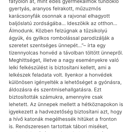
fátyolon át, mint édes gyermekálmok tündöklő
gyertyás, aranyos felrakott, műzuzmós
karácsonyfák osonnak a rajvonal elhagyott
baljóslatú zordságába… Ideszökik az otthon…
Álmodunk. Közben felzúgnak a tűzsikolyú
ágyúk, és gyilkos rombolással parodizálják a
szeretet szentséges ünnepét…”– írta egy
tizennyolcas honvéd a távolban töltött ünnepről.
Meghittséget, illetve a nagy eseményekre való
lelki felkészülést is biztosítani kellett, ami a
lelkészek feladata volt. Ilyenkor a honvédek
különösen igényelték a lehetőséget a gyónásra,
áldozásra és szentmisehallgatásra. Ezt
biztosították számukra, amennyire csak
lehetett. Az ünnepek mellett a hétköznapokon is
igyekezett a hadvezetőség biztosítani azt, hogy
a hívő katonák megélhessék hitüket a fronton
is. Rendszeresen tartottak tábori miséket,