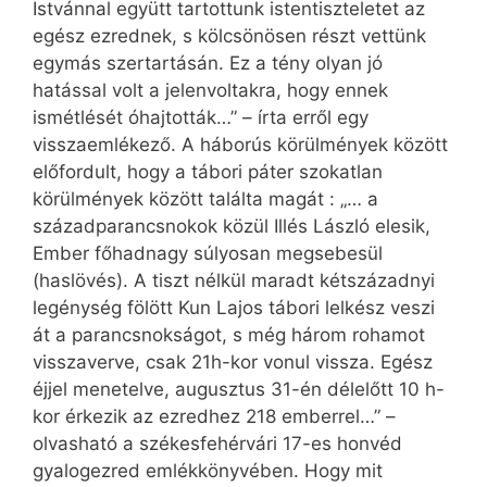
Istvánnal együtt tartottunk istentiszteletet az
egész ezrednek, s kölcsönösen részt vettünk
egymás szertartásán. Ez a tény olyan jó
hatással volt a jelenvoltakra, hogy ennek
ismétlését óhajtották…” – írta erről egy
visszaemlékező. A háborús körülmények között
előfordult, hogy a tábori páter szokatlan
körülmények között találta magát : „… a
századparancsnokok közül Illés László elesik,
Ember főhadnagy súlyosan megsebesül
(haslövés). A tiszt nélkül maradt kétszázadnyi
legénység fölött Kun Lajos tábori lelkész veszi
át a parancsnokságot, s még három rohamot
visszaverve, csak 21h-kor vonul vissza. Egész
éjjel menetelve, augusztus 31-én délelőtt 10 h-
kor érkezik az ezredhez 218 emberrel…” –
olvasható a székesfehérvári 17-es honvéd
gyalogezred emlékkönyvében. Hogy mit