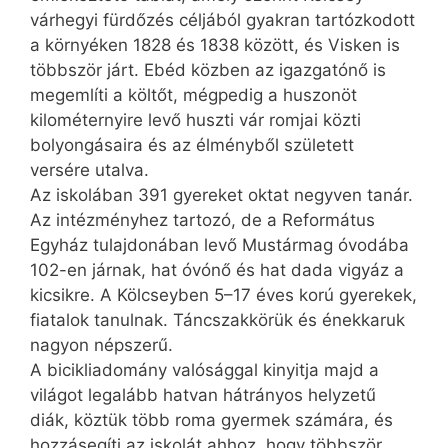
várhegyi fürdőzés céljából gyakran tartózkodott
a környéken 1828 és 1838 között, és Visken is
többször járt. Ebéd közben az igazgatónő is
megemlíti a költőt, mégpedig a huszonöt
kilométernyire levő huszti vár romjai közti
bolyongásaira és az élményből született
versére utalva.
Az iskolában 391 gyereket oktat negyven tanár.
Az intézményhez tartozó, de a Református
Egyház tulajdonában levő Mustármag óvodába
102-en járnak, hat óvónő és hat dada vigyáz a
kicsikre. A Kölcseyben 5–17 éves korú gyerekek,
fiatalok tanulnak. Táncszakkörük és énekkaruk
nagyon népszerű.
A bicikliadomány valósággal kinyitja majd a
világot leg­alább hatvan hátrányos helyzetű
diák, köztük több roma gyermek számára, és
hozzásegíti az iskolát ahhoz, hogy többször