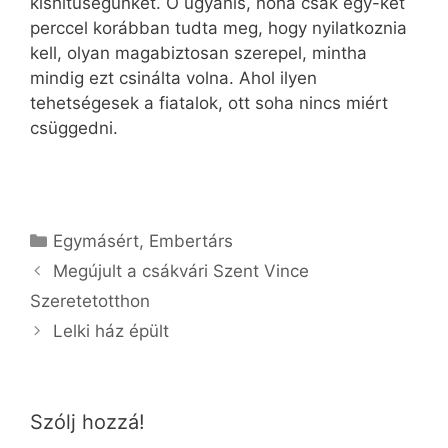
kishitűségünket. Ő ugyanis, noha csak egy-két
perccel korábban tudta meg, hogy nyilatkoznia
kell, olyan magabiztosan szerepel, mintha
mindig ezt csinálta volna. Ahol ilyen
tehetségesek a fiatalok, ott soha nincs miért
csüggedni.
Kategória
Egymásért
,
Embertárs
Megújult a csákvári Szent Vince
Szeretetotthon
Lelki ház épült
Szólj hozzá!