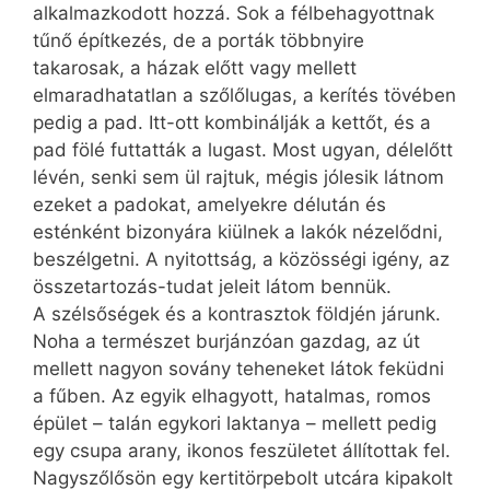
alkalmazkodott hozzá. Sok a félbehagyottnak
tűnő építkezés, de a porták többnyire
takarosak, a házak előtt vagy mellett
elmaradhatatlan a szőlőlugas, a kerítés tövében
pedig a pad. Itt-ott kombinálják a kettőt, és a
pad fölé futtatták a lugast. Most ugyan, délelőtt
lévén, senki sem ül rajtuk, mégis jólesik látnom
ezeket a padokat, amelyekre délután és
esténként bizonyára kiülnek a lakók nézelődni,
beszélgetni. A nyitottság, a közösségi igény, az
összetartozás-tudat jeleit látom bennük.
A szélsőségek és a kontrasztok földjén járunk.
Noha a természet burjánzóan gazdag, az út
mellett nagyon sovány teheneket látok feküdni
a fűben. Az egyik elhagyott, hatalmas, romos
épület – talán egykori laktanya – mellett pedig
egy csupa arany, ikonos feszületet állítottak fel.
Nagyszőlősön egy kertitörpebolt utcára kipakolt