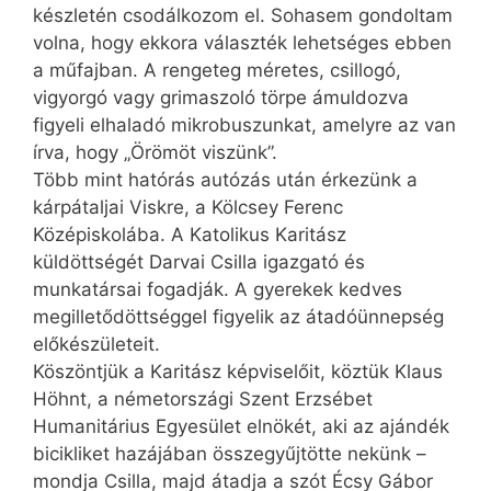
készletén csodálkozom el. Sohasem gondoltam
volna, hogy ekkora választék lehetséges ebben
a műfajban. A rengeteg méretes, csillogó,
vigyorgó vagy grimaszoló törpe ámuldozva
figyeli elhaladó mikrobuszunkat, amelyre az van
írva, hogy „Örömöt viszünk”.
Több mint hatórás autózás után érkezünk a
kárpátaljai Viskre, a Kölcsey Ferenc
Középiskolába. A Katolikus Karitász
küldöttségét Darvai Csilla igazgató és
munkatársai fogadják. A gyerekek kedves
megilletődöttséggel figyelik az átadóünnepség
előkészületeit.
Köszöntjük a Karitász képviselőit, köztük Klaus
Höhnt, a németországi Szent Erzsébet
Humanitárius Egyesület elnökét, aki az ajándék
bicikliket hazájában összegyűjtötte nekünk –
mondja Csilla, majd átadja a szót Écsy Gábor