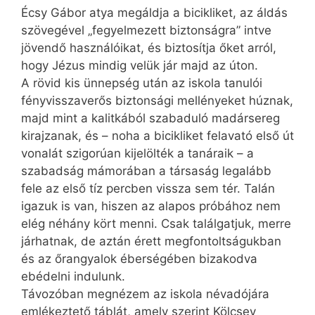
Écsy Gábor atya megáldja a bicikliket, az áldás
szövegével „fegyelmezett biztonságra” intve
jövendő használóikat, és biztosítja őket arról,
hogy Jézus mindig velük jár majd az úton.
A rövid kis ünnepség után az iskola tanulói
fényvisszaverős biztonsági mellényeket húznak,
majd mint a kalitkából szabaduló madársereg
kirajzanak, és – noha a bicikliket felavató első út
vonalát szigorúan kijelölték a tanáraik – a
szabadság mámorában a társaság legalább
fele az első tíz percben vissza sem tér. Talán
igazuk is van, hiszen az alapos próbához nem
elég néhány kört menni. Csak találgatjuk, merre
járhatnak, de aztán érett megfontoltságukban
és az őrangyalok éberségében bizakodva
ebédelni indulunk.
Távozóban megnézem az iskola névadójára
emlékeztető táblát, amely szerint Kölcsey