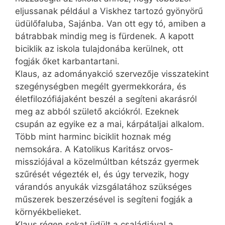
eljussanak például a Viskhez tartozó gyönyörű
üdülőfaluba, Saján­ba. Van ott egy tó, amiben a
bátrabbak mindig meg is fürdenek. A kapott
biciklik az iskola tulajdonába kerülnek, ott
fogják őket karbantartani.
Klaus, az adományakció szervezője visszatekint
szegénységben megélt gyermekkorára, és
életfilozófiájaként beszél a segíteni akarásról
meg az abból születő akciókról. Ezeknek
csupán az egyike ez a mai, kárpátaljai alkalom.
Több mint harminc biciklit hoznak még
nemsokára. A Katolikus Karitász orvos­
missziójával a közelmúltban kétszáz gyermek
szűrését végezték el, és úgy tervezik, hogy
várandós anyukák vizsgálatához szükséges
műszerek beszerzésével is segíteni fogják a
környékbelieket.
Klaus régen sokat üdült a családjával a