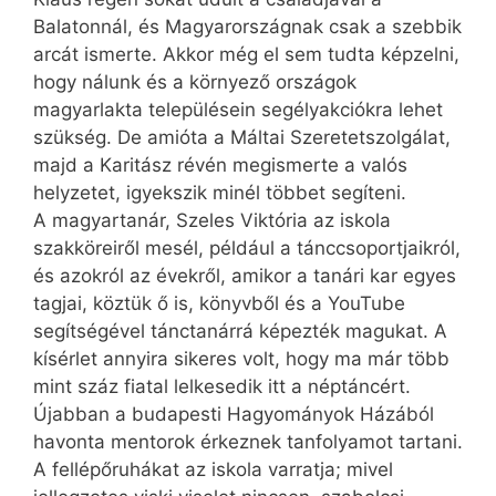
Balatonnál, és Magyarországnak csak a szebbik
arcát ismerte. Akkor még el sem tudta képzelni,
hogy nálunk és a környező országok
magyarlakta településein segélyakciókra lehet
szükség. De amióta a Máltai Szeretetszolgálat,
majd a Karitász révén megismerte a valós
helyzetet, igyekszik minél többet segíteni.
A magyartanár, Szeles Viktória az iskola
szakköreiről mesél, például a tánccsoportjaikról,
és azokról az évekről, amikor a tanári kar egyes
tagjai, köztük ő is, könyvből és a YouTube
segítségével tánctanárrá képezték magukat. A
kísérlet annyira sikeres volt, hogy ma már több
mint száz fiatal lelkesedik itt a néptáncért.
Újabban a budapesti Hagyományok Házából
havonta mentorok érkeznek tanfolyamot tartani.
A fellépőruhákat az iskola varratja; mivel