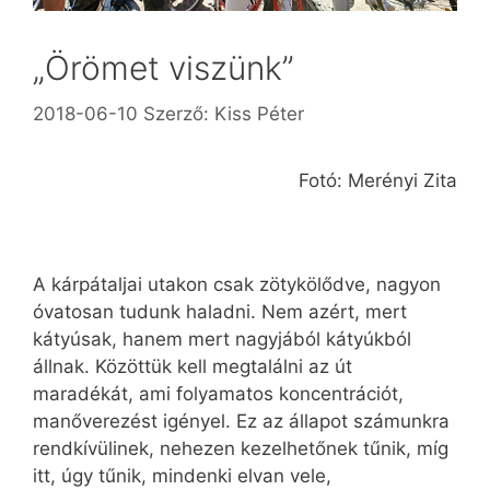
„Örömet viszünk”
2018-06-10
Szerző:
Kiss Péter
Fotó: Merényi Zita
A kárpátaljai utakon csak zötykölődve, nagyon
óvatosan tudunk haladni. Nem azért, mert
kátyúsak, hanem mert nagyjából kátyúkból
állnak. Közöttük kell megtalálni az út
maradékát, ami folyamatos koncentrációt,
manőverezést igényel. Ez az állapot számunkra
rendkívülinek, nehezen kezelhetőnek tűnik, míg
itt, úgy tűnik, mindenki elvan vele,