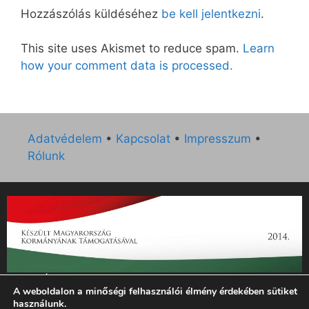
Hozzászólás küldéséhez
be kell jelentkezni
.
This site uses Akismet to reduce spam.
Learn
how your comment data is processed.
Adatvédelem
•
Kapcsolat
•
Impresszum
•
Rólunk
„Az Új Ember katolikus hetilap 2014. évi működésének
A weboldalon a minőségi felhasználói élmény érdekében sütiket
támogatását az EGYH-KCP-14-P-0121 sz. támogatási
használunk.