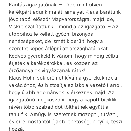
Karitászigazgatónak. – Több mint ötven
kerékpárt adunk ma át, amelyet Klaus barátunk
jóvoltából először Magyarországra, majd ide,
Viskre szállítottunk – mondja az igazgató. – Az
utóbbihoz le kellett győzni bizonyos
nehézségeket, de ismét kiderült, hogy a
szeretet képes átlépni az országhatárokat.
Kedves gyerekek! Kívánom, hogy mindig célba
érjetek a kerékpárokkal, és közben az
őrzőangyalok vigyázzanak rátok!
Klaus Höhn sok örömet kíván a gyerekeknek a
vakációhoz, és biztosítja az iskola vezetőit arról,
hogy újabb adományok is érkeznek majd. Az
igazgatónő megköszöni, hogy a kapott biciklik
révén több szabadidőt tölthetnek együtt a
tanulóik. Amúgy is szeretnek mozogni, túrázni,
és erre mostantól újabb lehetőségük nyílik, teszi
hozzá.