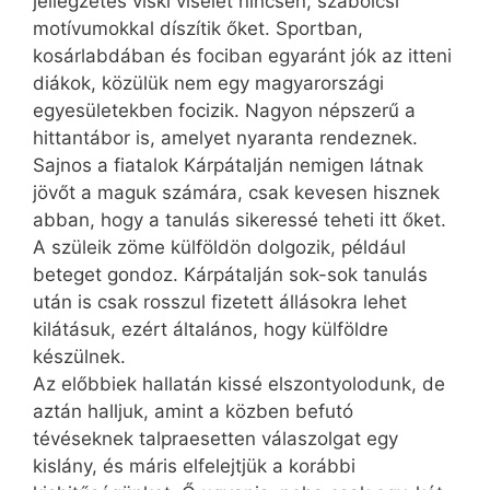
jellegzetes viski viselet nincsen, szabolcsi
motívumokkal díszítik őket. Sportban,
kosárlabdában és fociban egyaránt jók az itteni
diákok, közülük nem egy magyarországi
egyesületekben focizik. Nagyon népszerű a
hittantábor is, amelyet nyaranta rendeznek.
Sajnos a fiatalok Kárpátalján nemigen látnak
jövőt a maguk számára, csak kevesen hisznek
abban, hogy a tanulás sikeressé teheti itt őket.
A szüleik zöme külföldön dolgozik, például
beteget gondoz. Kárpátalján sok-sok tanulás
után is csak rosszul fizetett állásokra lehet
kilátásuk, ezért általános, hogy külföldre
készülnek.
Az előbbiek hallatán kissé elszontyolodunk, de
aztán halljuk, amint a közben befutó
tévéseknek talpraesetten válaszolgat egy
kislány, és máris elfelejtjük a korábbi