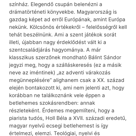
színház. Elegendő csupán belenézni a
drámatörténeti könyvekbe. Magyarország is
gazdag képet ad erről Európának, amint Európa
nekünk. Kölcsönös értékekről – felelősségről kell
tehát beszélnünk. Ami a szent játékok sorát
illeti, újabban nagy érdeklődést vált ki a
szentcsaládjárás hagyománya. A már
klasszikus szerzőnek mondható Bálint Sándor
jegyzi meg, hogy a szálláskeresés (ez a másik
neve az iméntinek) „az adventi várakozás
megünneplésére” alighanem csak a XX. század
elején bontakozott ki, ami nem jelenti azt, hogy
korábban ne találkoznánk vele éppen a
betlehemes szokásrendben: annak
részleteként. Érdemes megemlíteni, hogy a
piarista tudós, Holl Béla a XVII. századi eredetű,
magyar nyelvű ecsegi betlehemest is így
értelmezi, elemzi. Teológiai, nyelvi és