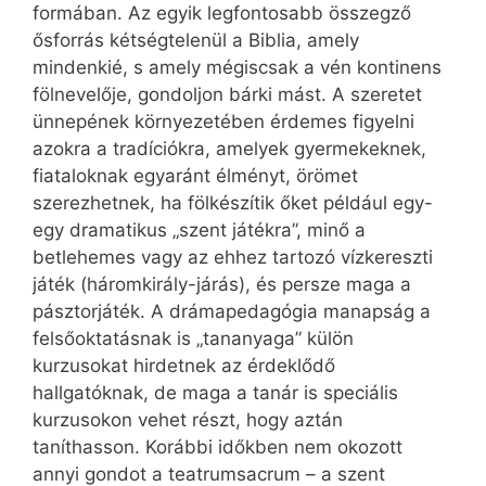
formában. Az egyik legfontosabb összegző
ősforrás kétségtelenül a Biblia, amely
mindenkié, s amely mégiscsak a vén kontinens
fölnevelője, gondoljon bárki mást. A szeretet
ünnepének környezetében érdemes figyelni
azokra a tradíciókra, amelyek gyermekeknek,
fiataloknak egyaránt élményt, örömet
szerezhetnek, ha fölkészítik őket például egy-
egy dramatikus „szent játékra”, minő a
betlehemes vagy az ehhez tartozó vízkereszti
játék (háromkirály-járás), és persze maga a
pásztorjáték. A drámapedagógia manapság a
felsőoktatásnak is „tananyaga” külön
kurzusokat hirdetnek az érdeklődő
hallgatóknak, de maga a tanár is speciális
kurzusokon vehet részt, hogy aztán
taníthasson. Korábbi időkben nem okozott
annyi gondot a teatrumsacrum – a szent