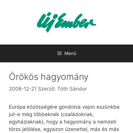
Kilépés
a
tartalomba
Menü
Örökös hagyomány
2008-12-21
Szerző:
Tóth Sándor
Európa közösségére gondolva vajon eszünkbe
jut-e még többeknek (családoknak,
egyháziaknak), hogy a hagyomány a nemzeti
törzs jelölése, egyazon üzenettel, más és más