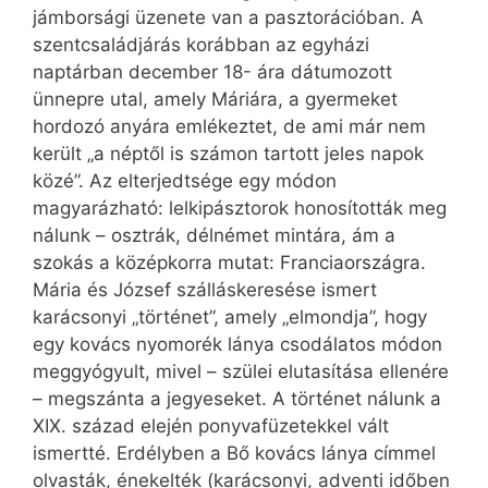
jámborsági üzenete van a pasztorációban. A
szentcsaládjárás korábban az egyházi
naptárban december 18- ára dátumozott
ünnepre utal, amely Máriára, a gyermeket
hordozó anyára emlékeztet, de ami már nem
került „a néptől is számon tartott jeles napok
közé”. Az elterjedtsége egy módon
magyarázható: lelkipásztorok honosították meg
nálunk – osztrák, délnémet mintára, ám a
szokás a középkorra mutat: Franciaországra.
Mária és József szálláskeresése ismert
karácsonyi „történet”, amely „elmondja”, hogy
egy kovács nyomorék lánya csodálatos módon
meggyógyult, mivel – szülei elutasítása ellenére
– megszánta a jegyeseket. A történet nálunk a
XIX. század elején ponyvafüzetekkel vált
ismertté. Erdélyben a Bő kovács lánya címmel
olvasták, énekelték (karácsonyi, adventi időben