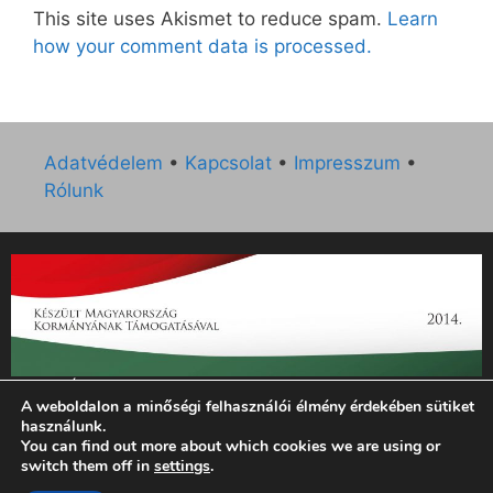
This site uses Akismet to reduce spam.
Learn
how your comment data is processed.
Adatvédelem
•
Kapcsolat
•
Impresszum
•
Rólunk
„Az Új Ember katolikus hetilap 2014. évi működésének
A weboldalon a minőségi felhasználói élmény érdekében sütiket
támogatását az EGYH-KCP-14-P-0121 sz. támogatási
használunk.
szerződés keretében 3 000 000 Ft összegben támogatta az
You can find out more about which cookies we are using or
Emberi Erőforrások Minisztériuma.”
switch them off in
settings
.