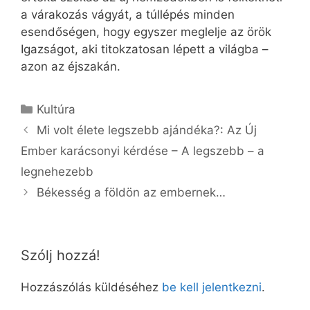
a várakozás vágyát, a túllépés minden
esendőségen, hogy egyszer meglelje az örök
Igazságot, aki titokzatosan lépett a világba –
azon az éjszakán.
Kategória
Kultúra
Mi volt élete legszebb ajándéka?: Az Új
Ember karácsonyi kérdése – A legszebb – a
legnehezebb
Békesség a földön az embernek…
Szólj hozzá!
Hozzászólás küldéséhez
be kell jelentkezni
.