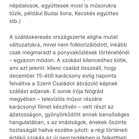
népdalosok, együttesek most is műsorukra
tűzik, például Budai Ilona, Kecskés együttes
stb.)
A szálláskeresés országszerte aligha mutat
változatokra, mivel nem folklorizálódott, inkább
csak megmaradt a ponyvaközlések történeténél
– egyazon módon. A szokást kilencedhez kötik,
ami azt jelenti: kilenc család összeáll, hogy
december 15-étől karácsony estig naponta
felváltva a Szent Családot ábrázoló képnek
szállást adjanak. E sorok írója Nógrád
megyében – televíziós műsor részére
karácsonyi filmet készítvén – vett részt az
ájtatosságon, gyönyörködött annak bensőséges
hangulatában, s az imádságok, énekek őszinte
tisztaságát hallva eszébe jutott: a régi történeti
értékű szokás az új nemzedékben is felkeltheti