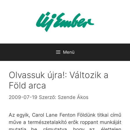
Kilépés
a
tartalomba
Menü
Olvassuk újra!: Változik a
Föld arca
2009-07-19
Szerző:
Szende Ákos
Az egyik, Carol Lane Fenton Földünk titkai című
műve a természetalakító erők roppant munkáját
mutatja be, rámutatva, hogy az „élettelen