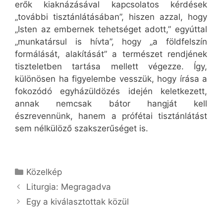
erők kiaknázásával kapcsolatos kérdések
„további tisztánlátásában”, hiszen azzal, hogy
„Isten az embernek tehetséget adott,” egyúttal
„munkatársul is hívta”, hogy „a földfelszín
formálását, alakítását” a természet rendjének
tiszteletben tartása mellett végezze. Így,
különösen ha figyelembe vesszük, hogy írása a
fokozódó egyházüldözés idején keletkezett,
annak nemcsak bátor hangját kell
észrevennünk, hanem a prófétai tisztánlátást
sem nélkülöző szakszerűséget is.
Kategória
Közelkép
Liturgia: Megragadva
Egy a kiválasztottak közül