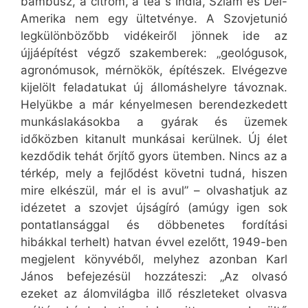
bambusz, a citrom, a tea s India, Sziám és Dél-
Amerika nem egy ültetvénye. A Szovjetunió
legkülönbözőbb vidékeiről jönnek ide az
újjáépítést végző szakemberek: „geológusok,
agronómusok, mérnökök, építészek. Elvégezve
kijelölt feladatukat új állomáshelyre távoznak.
Helyükbe a már kényelmesen berendezkedett
munkáslakásokba a gyárak és üzemek
időközben kitanult munkásai kerülnek. Új élet
kezdődik tehát őrjítő gyors ütemben. Nincs az a
térkép, mely a fejlődést követni tudná, hiszen
mire elkészül, már el is avul” – olvashatjuk az
idézetet a szovjet újságíró (amúgy igen sok
pontatlansággal és döbbenetes fordítási
hibákkal terhelt) hatvan évvel ezelőtt, 1949-ben
megjelent könyvéből, melyhez azonban Karl
János befejezésül hozzáteszi: „Az olvasó
ezeket az álomvilágba illő részleteket olvasva