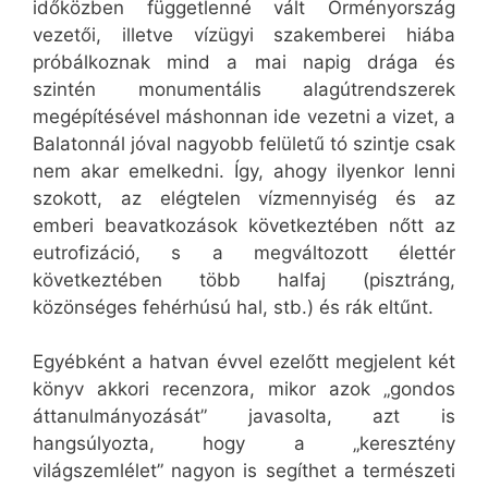
időközben függetlenné vált Örményország
vezetői, illetve vízügyi szakemberei hiába
próbálkoznak mind a mai napig drága és
szintén monumentális alagútrendszerek
megépítésével máshonnan ide vezetni a vizet, a
Balatonnál jóval nagyobb felületű tó szintje csak
nem akar emelkedni. Így, ahogy ilyenkor lenni
szokott, az elégtelen vízmennyiség és az
emberi beavatkozások következtében nőtt az
eutrofizáció, s a megváltozott élettér
következtében több halfaj (pisztráng,
közönséges fehérhúsú hal, stb.) és rák eltűnt.
Egyébként a hatvan évvel ezelőtt megjelent két
könyv akkori recenzora, mikor azok „gondos
áttanulmányozását” javasolta, azt is
hangsúlyozta, hogy a „keresztény
világszemlélet” nagyon is segíthet a természeti