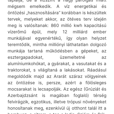
táplálja, de a vízszint a nagy párolgás miatt
mégsem emelkedik. A víz energetikai és
öntözési „hasznosítására” korábban is készültek
tervek, melyeket akkor, az ötéves terv idején
meg is valósítanak: 860 millió kwh kapacitású
vízerőmű épül, mely 12 milliárd ember
munkájával egyenértékű, így olyan helyzet
teremtődik, mintha milliónyi láthatatlan dolgozó
munkája tartaná működésben a gépeket, az
esztergapadokat, üzemeltetné az
alumíniumkohókat, a gyárakat, a vasutakat és a
traktorokat, s világítaná a lakásokat. Ráadásul
megoldódik majd az Ararát száraz völgyeinek
az öntözése is, persze, azért a fölösleges
mocsarakat is lecsapolják. Az egész (Grúziát és
Azerbajdzsánt is magában foglaló) térség
felvirágzik, egzotikus, illetve trópusi növényeket
honosítanak meg, ezenkívül új otthont talál itt a