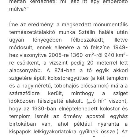
méltán kérdezheti: mi lesz itt egy emberöltő
múlva?”
Íme az eredmény: a megkezdett monumentális
természetátalakító munka Sztálin halála után
ugyan lényegében félbeszakadt, illetve
módosult, ennek ellenére a tó felszíne 1949-
hez viszonyítva 2005-re 1360 km²-ről 940 km²-
re csökkent, a vízszint pedig 20 méterrel lett
alacsonyabb. A 874-ben a tó egyik akkori
szigetére épült kolostoregyüttes (a két templom
és a nagyméretű, többhajós előcsarnok) mára a
szárazföldre került, minthogy a sziget
időközben félszigetté alakult. („Jó hír” viszont,
hogy az 1930-ban elnéptelenedett kolostor és
templom ismét az örmény apostoli egyház
birtokában van, ahol például nyaranta a
kispapok lelkigyakorlatokra gyűlnek össze.) Az