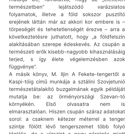
természetben” lejátszódó varázslatos
folyamatok, illetve a föld sokszor pusztító
erejének láttán már az akkori kor embere is –
törpeségét és tehetetlenségét érezve – arra a
következtetésre juthatott, hogy „a földfelszín
alakításában szerepe édeskevés. Az csupán a
természeti erők kisebb-nagyobb kihasználásáig
terjed, s így élete végelemzésben azok
függvénye”.
A másik könyv, M. Iljin A Fekete-tengertől a
Kaspi-tóig című munkája a sztálini Szovjetunió
természetátalakító buzgalmának egyik példáját
mutatja be: az örményországi Szevan-tó
környékén. Első olvasatra nem is
elmarasztalóan. Hiszen csupán száraz adatokat
sorol: a csaknem kétezer méterrel a tenger
szintje fölött lévő tengerszemet több folyó