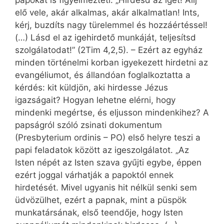
papokat is figyelmezteti: „Hirdesd az igét! Állj
elő vele, akár alkalmas, akár alkalmatlan! Ints,
kérj, buzdíts nagy türelemmel és hozzáértéssel!
(…) Lásd el az igehirdető munkáját, teljesítsd
szolgálatodat!” (2Tim 4,2,5). – Ezért az egyház
minden történelmi korban igyekezett hirdetni az
evangéliumot, és állandóan foglalkoztatta a
kérdés: kit küldjön, aki hirdesse Jézus
igazságait? Hogyan lehetne elérni, hogy
mindenki megértse, és eljusson mindenkihez? A
papságról szóló zsinati dokumentum
(Presbyterium ordinis – PO) első helyre teszi a
papi feladatok között az igeszolgálatot. „Az
Isten népét az Isten szava gyűjti egybe, éppen
ezért joggal várhatják a papoktól ennek
hirdetését. Mivel ugyanis hit nélkül senki sem
üdvözülhet, ezért a papnak, mint a püspök
munkatársának, első teendője, hogy Isten