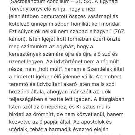
(Sacrosanctum concilium – SC 52). A Egyházi
Törvénykönyv elő is írja, hogy a nép
jelenlétében bemutatott összes vasárnapi és
kötelező ünnepi misében homíliát kell mondai.
Ezt súlyos ok nélkül nem szabad elhagyni” (767.
kánon). Isten Igéjét írott formában azért őrizte
meg számunkra az egyház, hogy a
keresztények számára újra és újra élő szó és
üzenet legyen. Az üdvtörténet nem a régmúlt
része, nem „holt múlt”, hanem a Szentlélek által
a hirdetett igében élő jelenné válik. Az embert
teremtő és üdvözíteni akaró Isten ma is szól
hozzánk általa, ahogyan már szólt az idők
teljességében a testté lett Igében. A liturgiában
Isten szól az ő népéhez, és Krisztus ma is
hirdeti az örömhírt, de nem közvetlenül, hanem
közvetve az ő papjai által. Az apostolok és
utódaik, tehát a harmadik évezred elején