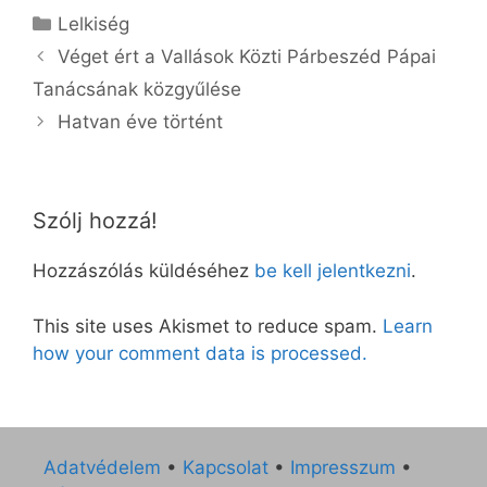
Kategória
Lelkiség
Véget ért a Vallások Közti Párbeszéd Pápai
Tanácsának közgyűlése
Hatvan éve történt
Szólj hozzá!
Hozzászólás küldéséhez
be kell jelentkezni
.
This site uses Akismet to reduce spam.
Learn
how your comment data is processed.
Adatvédelem
•
Kapcsolat
•
Impresszum
•