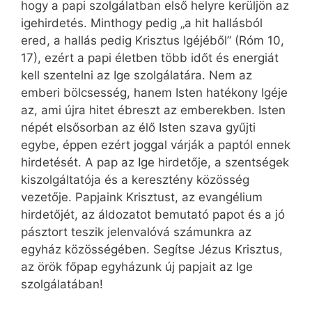
hogy a papi szolgálatban első helyre kerüljön az
igehirdetés. Minthogy pedig „a hit hallásból
ered, a hallás pedig Krisztus Igéjéből” (Róm 10,
17), ezért a papi életben több időt és energiát
kell szentelni az Ige szolgálatára. Nem az
emberi bölcsesség, hanem Isten hatékony Igéje
az, ami újra hitet ébreszt az emberekben. Isten
népét elsősorban az élő Isten szava gyűjti
egybe, éppen ezért joggal várják a paptól ennek
hirdetését. A pap az Ige hirdetője, a szentségek
kiszolgáltatója és a keresztény közösség
vezetője. Papjaink Krisztust, az evangélium
hirdetőjét, az áldozatot bemutató papot és a jó
pásztort teszik jelenvalóvá számunkra az
egyház közösségében. Segítse Jézus Krisztus,
az örök főpap egyházunk új papjait az Ige
szolgálatában!