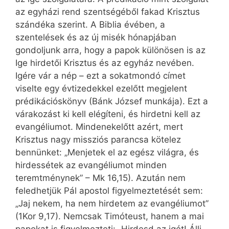
az egyházi rend szentségéből fakad Krisztus
szándéka szerint. A Biblia évében, a
szentelések és az új misék hónapjában
gondoljunk arra, hogy a papok különösen is az
Ige hirdetői Krisztus és az egyház nevében.
Igére vár a nép – ezt a sokatmondó címet
viselte egy évtizedekkel ezelőtt megjelent
prédikációskönyv (Bánk József munkája). Ezt a
várakozást ki kell elégíteni, és hirdetni kell az
evangéliumot. Mindenekelőtt azért, mert
Krisztus nagy missziós parancsa kötelez
bennünket: „Menjetek el az egész világra, és
hirdessétek az evangéliumot minden
teremtménynek” – Mk 16,15). Azután nem
feledhetjük Pál apostol figyelmeztetését sem:
„Jaj nekem, ha nem hirdetem az evangéliumot”
(1Kor 9,17). Nemcsak Timóteust, hanem a mai