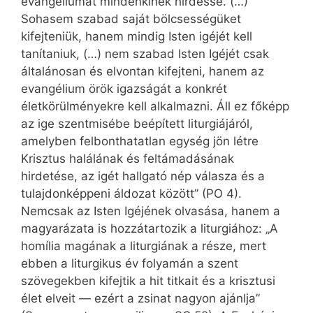
evangéliumát mindenkinek hirdesse. (…)
Sohasem szabad saját bölcsességüket
kifejteniük, hanem mindig Isten igéjét kell
tanítaniuk, (…) nem szabad Isten Igéjét csak
általánosan és elvontan kifejteni, hanem az
evangélium örök igazságát a konkrét
életkörülményekre kell alkalmazni. Áll ez főképp
az ige szentmisébe beépített liturgiájáról,
amelyben felbonthatatlan egység jön létre
Krisztus halálának és feltámadásának
hirdetése, az igét hallgató nép válasza és a
tulajdonképpeni áldozat között” (PO 4).
Nemcsak az Isten Igéjének olvasása, hanem a
magyarázata is hozzátartozik a liturgiához: „A
homília magának a liturgiának a része, mert
ebben a liturgikus év folyamán a szent
szövegekben kifejtik a hit titkait és a krisztusi
élet elveit — ezért a zsinat nagyon ajánlja”