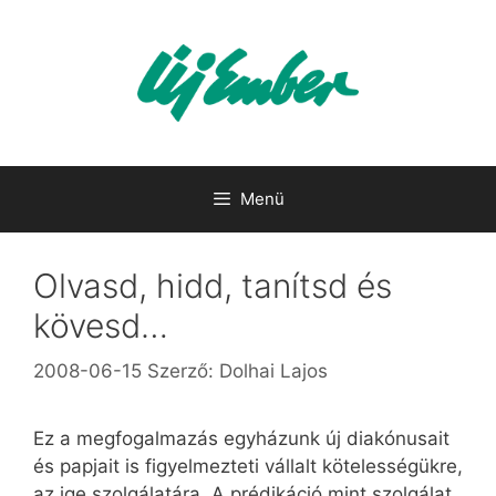
Kilépés
a
tartalomba
Menü
Olvasd, hidd, tanítsd és
kövesd…
2008-06-15
Szerző:
Dolhai Lajos
Ez a megfogalmazás egyházunk új diakónusait
és papjait is figyelmezteti vállalt kötelességükre,
az ige szolgálatára. A prédikáció mint szolgálat