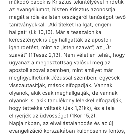
működő papok is Krisztus tekintélyével hirdetik
az evangéliumot, hiszen Krisztus azonosítja
magát a róla és Isten országáról tanúságot tevő
tanítványokkal: „Aki titeket hallgat, engem
hallgat” (Lk 10,16). Már a tesszalonikai
keresztények is úgy hallgatták az apostoli
igehirdetést, mint az „Isten szavát”, az „Úr
szavát” (1Tessz 2,13). Nem véletlen tehát, hogy
ugyanaz a megosztottság valósul meg az
apostoli szóval szemben, mint amilyet már
megfigyelhetünk Jézussal szemben: egyesek
visszautasítják, mások elfogadják. Vannak
olyanok, akik csak meghallgatják, de vannak
olyanok is, akik tanulékony lélekkel elfogadják,
hogy tettekké váltsák (Jak 1,21kk), és általa
elnyerjék az üdvösséget (1Kor 15,2).
Napjainkban, az elvallástalanodás és az új
evangelizáció korszakában különösen is fontos,