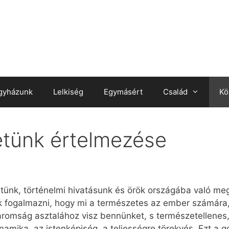
gyházunk
Lelkiség
Egymásért
Család
Kö
tünk értelmezése
ünk, történelmi hivatásunk és örök országába való meg
 fogalmazni, hogy mi a természetes az ember számára
omság asztalához visz bennünket, s természetellenes, a
amika, az istenképiség, a teljességre törekvés. Ezt a 