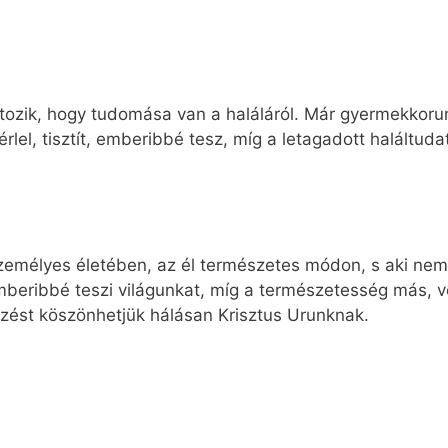
ozik, hogy tudomása van a haláláról. Már gyermekkorun
lel, tisztít, emberibbé tesz, míg a letagadott haláltudat
személyes életében, az él természetes módon, s aki nem
beribbé teszi világunkat, míg a természetesség más, v
mezést köszönhetjük hálásan Krisztus Urunknak.