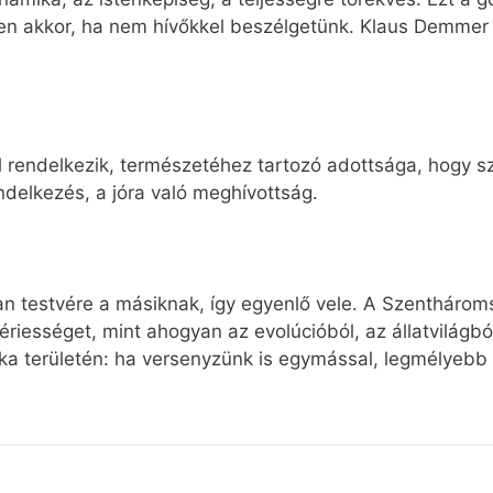
ösen akkor, ha nem hívőkkel beszélgetünk. Klaus Demme
 rendelkezik, természetéhez tartozó adottsága, hogy s
ndelkezés, a jóra való meghívottság.
n testvére a másiknak, így egyenlő vele. A Szenthárom
ériességet, mint ahogyan az evolúcióból, az állatvilágb
tika területén: ha versenyzünk is egymással, legmélyebb