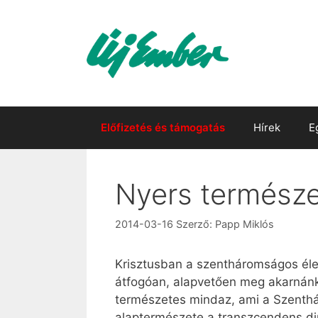
Kilépés
a
tartalomba
Előfizetés és támogatás
Hírek
E
Nyers természe
2014-03-16
Szerző:
Papp Miklós
Krisztusban a szentháromságos élet
átfogóan, alapvetően meg akarnánk
természetes mindaz, ami a Szenthár
alaptermészete a transzcendens din