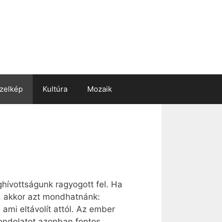
zelkép
Kultúra
Mozaik
hívottságunk ragyogott fel. Ha
, akkor azt mondhatnánk:
mi eltávolít attól. Az ember
gondolatot azonban fontos