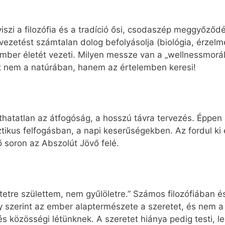
viszi a filozófia és a tradíció ősi, csodaszép meggyőződ
vezetést számtalan dolog befolyásolja (biológia, érzelme
ember életét vezeti. Milyen messze van a „wellnessmoráltó
t nem a natúrában, hanem az értelemben keresi!
thatatlan az átfogóság, a hosszú távra tervezés. Éppen 
ztikus felfogásban, a napi keserűségekben. Az fordul ki
ő soron az Abszolút Jövő felé.
etre születtem, nem gyűlöletre.” Számos filozófiában és
szerint az ember alaptermészete a szeretet, és nem a gy
 közösségi létünknek. A szeretet hiánya pedig testi, lel