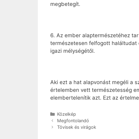
megbetegít.
6. Az ember alaptermészetéhez tart
természetesen felfogott haláltudat ér
igazi mélységétől.
Aki ezt a hat alapvonást megéli a 
értelemben vett természetesség em
elembertelenítik azt. Ezt az értel
Kategória
Közelkép
Megfontolandó
Tövisek és virágok