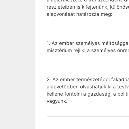
részleteiben is kifejtenünk, külön
alapvonását határozza meg:
1. Az ember személyes méltósággal
misztérium rejlik: a személyes önre
2. Az ember természetéből fakadóa
alapvetőbben olvashatjuk ki a testv
kellene fontolni a gazdaság, a poli
vagyunk.