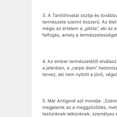
3. A Tanítóhivatal osztja és tovább
természete szerint ésszerű. Az élet
mégis az értelem a „pilóta”, aki az 
felfogás, amely a természetessége
4. Az ember természetétől elválasz
a jelenben, a „carpe diem” hedonis
tervez, aki nem nyitott a jövő, végs
5. Már Antigoné azt mondja: „Szeret
megjelenik az a meggyőződés, mely 
testünknek-lelkünknek, személyes és