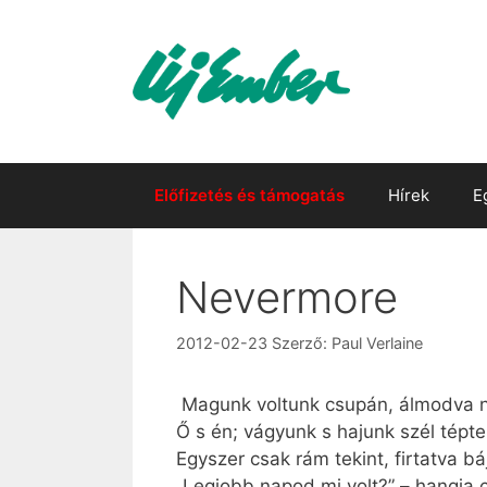
Kilépés
a
tartalomba
Előfizetés és támogatás
Hírek
E
Nevermore
2012-02-23
Szerző:
Paul Verlaine
Magunk voltunk csupán, álmodva n
Ő s én; vágyunk s hajunk szél tépte
Egyszer csak rám tekint, firtatva bá
„Legjobb napod mi volt?” – hangja 