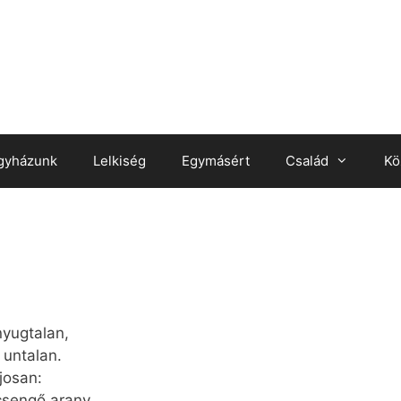
gyházunk
Lelkiség
Egymásért
Család
Kö
yugtalan,
 untalan.
josan:
csengő arany,