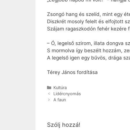
Zsongó hang és szelíd, mint egy éte
Diszkrét mosoly felelt és elfojtott s
Szájam ragaszkodón fehér kezére fo
– Ó, legelső szirom, illata dongva sz
S mormolva így beszélt hozzám, zen
A legelső igen egy bűvös, drága sz
Térey János fordítása
Kategória
Kultúra
Lidércnyomás
A faun
Szólj hozzá!