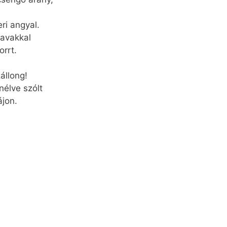
ri angyal.
zavakkal
rrt.
állong!
élve szólt
ájon.