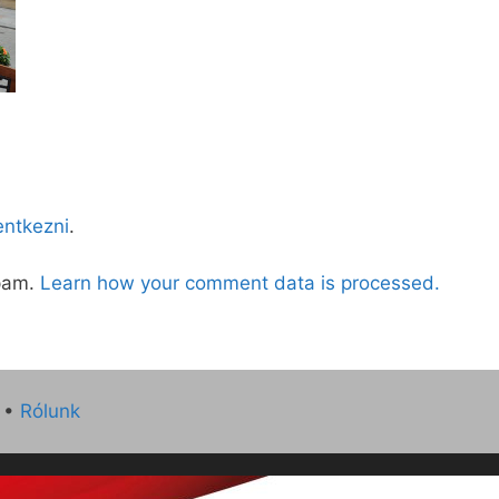
lentkezni
.
spam.
Learn how your comment data is processed.
•
Rólunk