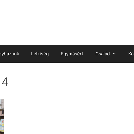
gyházunk
Lelkiség
Egymásért
Család
Kö
14