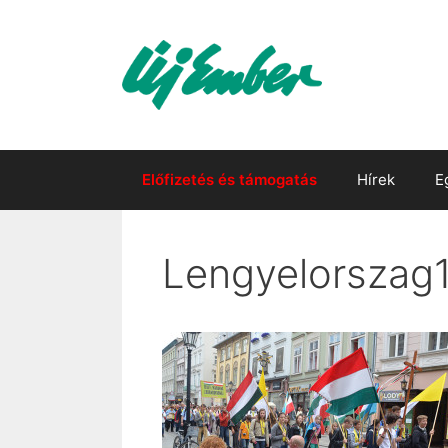
Kilépés
a
tartalomba
Előfizetés és támogatás
Hírek
E
Lengyelorszag