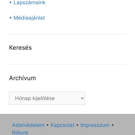
• Lapszámaink
• Médiaajánlat
Keresés
Archívum
Archívum
Adatvédelem
•
Kapcsolat
•
Impresszum
•
Rólunk