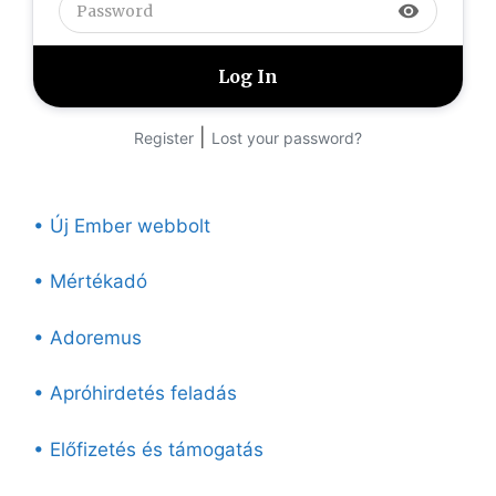
visibility
|
Register
Lost your password?
• Új Ember webbolt
• Mértékadó
• Adoremus
• Apróhirdetés feladás
• Előfizetés és támogatás