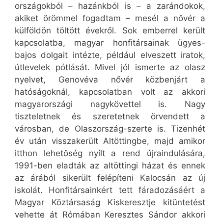
országokból – hazánkból is – a zarándokok,
akiket örömmel fogadtam – mesél a nővér a
külföldön töltött évekről. Sok emberrel került
kapcsolatba, magyar honfitársainak ügyes-
bajos dolgait intézte, például elveszett iratok,
útlevelek pótlását. Mivel jól ismerte az olasz
nyelvet, Genovéva nővér közbenjárt a
hatóságoknál, kapcsolatban volt az akkori
magyarországi nagykövettel is. Nagy
tiszteletnek és szeretetnek örvendett a
városban, de Olaszország-szerte is. Tizenhét
év után visszakerült Altöttingbe, majd amikor
itthon lehetőség nyílt a rend újraindulására,
1991-ben eladták az altöttingi házat és ennek
az árából sikerült felépíteni Kalocsán az új
iskolát. Honfitársainkért tett fáradozásáért a
Magyar Köztársaság Kiskeresztje kitüntetést
vehette át Rómában Keresztes Sándor akkori