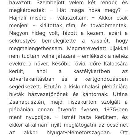
havazott. Szembejött velem két rendőr, és
megkérdezték: – Hát maga hova megy? –
Hajnali misére – válaszoltam. – Akkor csak
menjen! – kiáltottak rám, és továbbmentek.
Nagyon hideg volt, fázott a kezem, ezért a
sekrestyés bemelegítette a vasalót, hogy
megmelengethessem. Megmerevedett ujjakkal
nem tudtam volna játszani – emlékszik a nehéz
évekre a nővér. Később rövid időre Kalocsára
került, ahol a kastélykertben az
udvartakarításban és a kertgondozásban
segédkezett. Ezután a kiskunhalasi plébániára
hívták házvezetőnőnek és kántornak. Utána
Zsanapusztán, majd Tiszakürtön szolgált a
plébánián onnan ötvenöt évesen, 1975-ben
ment nyugdíjba. – Ismét haza kerültem, és
ekkor alkalmam nyílt meglátogatni az öcsémet
az akkori Nyugat-Németországban. Ott