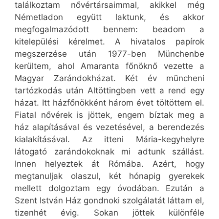
találkoztam nővértársaimmal, akikkel még
Németladon együtt laktunk, és akkor
megfogalmazódott bennem: beadom a
kitelepülési kérelmet. A hivatalos papírok
megszerzése után 1977-ben Münchenbe
kerültem, ahol Amaranta főnöknő vezette a
Magyar Zarándokházat. Két év müncheni
tartózkodás után Altöttingben vett a rend egy
házat. Itt házfőnökként három évet töltöttem el.
Fiatal nővérek is jöttek, engem bíztak meg a
ház alapításával és vezetésével, a berendezés
kialakításával. Az itteni Mária-kegyhelyre
látogató zarándokoknak mi adtunk szállást.
Innen helyeztek át Rómába. Azért, hogy
megtanuljak olaszul, két hónapig gyerekek
mellett dolgoztam egy óvodában. Ezután a
Szent István Ház gondnoki szolgálatát láttam el,
tizenhét évig. Sokan jöttek különféle