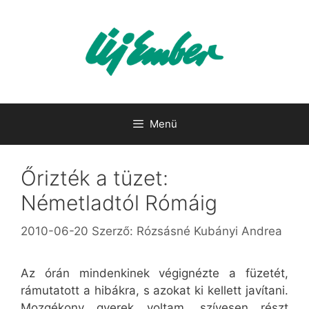
Kilépés
a
tartalomba
Menü
Őrizték a tüzet:
Németladtól Rómáig
2010-06-20
Szerző:
Rózsásné Kubányi Andrea
Az órán mindenkinek végignézte a füzetét,
rámutatott a hibákra, s azokat ki kellett javítani.
Mozgékony gyerek voltam, szívesen részt