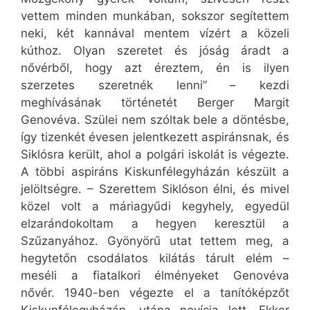
vettem minden munkában, sokszor segítettem
neki, két kannával mentem vízért a közeli
kúthoz. Olyan szeretet és jóság áradt a
nővérből, hogy azt éreztem, én is ilyen
szerzetes szeretnék lenni” – kezdi
meghívásának történetét Berger Margit
Genovéva. Szülei nem szóltak bele a döntésbe,
így tizenkét évesen jelentkezett aspiránsnak, és
Siklósra került, ahol a polgári iskolát is végezte.
A többi aspiráns Kiskunfélegyházán készült a
jelöltségre. – Szerettem Siklóson élni, és mivel
közel volt a máriagyűdi kegyhely, egyedül
elzarándokoltam a hegyen keresztül a
Szűzanyához. Gyönyörű utat tettem meg, a
hegytetőn csodálatos kilátás tárult elém –
meséli a fiatalkori élményeket Genovéva
nővér. 1940-ben végezte el a tanítóképzőt