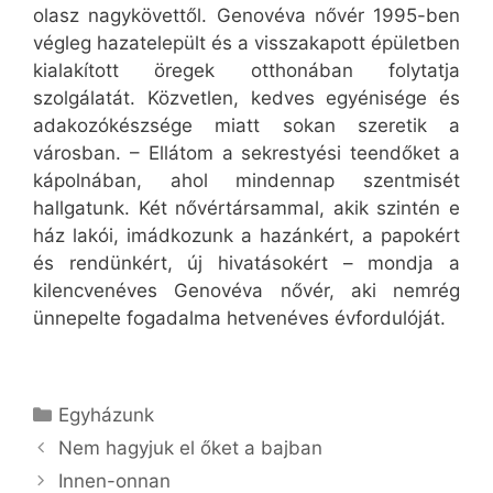
olasz nagykövettől. Genovéva nővér 1995-ben
végleg hazatelepült és a visszakapott épületben
kialakított öregek otthonában folytatja
szolgálatát. Közvetlen, kedves egyénisége és
adakozókészsége miatt sokan szeretik a
városban. – Ellátom a sekrestyési teendőket a
kápolnában, ahol mindennap szentmisét
hallgatunk. Két nővértársammal, akik szintén e
ház lakói, imádkozunk a hazánkért, a papokért
és rendünkért, új hivatásokért – mondja a
kilencvenéves Genovéva nővér, aki nemrég
ünnepelte fogadalma hetvenéves évfordulóját.
Kategória
Egyházunk
Nem hagyjuk el őket a bajban
Innen-onnan