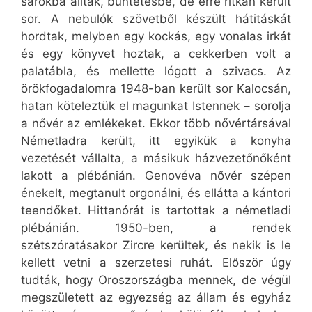
sarokba álltak, büntetésbe, de erre ritkán került
sor. A nebulók szövetből készült hátitáskát
hordtak, melyben egy kockás, egy vonalas irkát
és egy könyvet hoztak, a cekkerben volt a
palatábla, és mellette lógott a szivacs. Az
örökfogadalomra 1948-ban került sor Kalocsán,
hatan köteleztük el magunkat Istennek – sorolja
a nővér az emlékeket. Ekkor több nővértársával
Németladra került, itt egyikük a konyha
vezetését vállalta, a másikuk házvezetőnőként
lakott a plébánián. Genovéva nővér szépen
énekelt, megtanult orgonálni, és ellátta a kántori
teendőket. Hittanórát is tartottak a németladi
plébánián. 1950-ben, a rendek
szétszóratásakor Zircre kerültek, és nekik is le
kellett vetni a szerzetesi ruhát. Először úgy
tudták, hogy Oroszországba mennek, de végül
megszületett az egyezség az állam és egyház