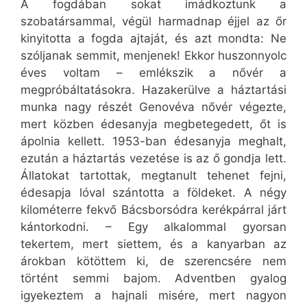
A fogdában sokat imádkoztunk a
szobatársammal, végül harmadnap éjjel az őr
kinyitotta a fogda ajtaját, és azt mondta: Ne
szóljanak semmit, menjenek! Ekkor huszonnyolc
éves voltam – emlékszik a nővér a
megpróbáltatásokra. Hazakerülve a háztartási
munka nagy részét Genovéva nővér végezte,
mert közben édesanyja megbetegedett, őt is
ápolnia kellett. 1953-ban édesanyja meghalt,
ezután a háztartás vezetése is az ő gondja lett.
Állatokat tartottak, megtanult tehenet fejni,
édesapja lóval szántotta a földeket. A négy
kilométerre fekvő Bácsborsódra kerékpárral járt
kántorkodni. – Egy alkalommal gyorsan
tekertem, mert siettem, és a kanyarban az
árokban kötöttem ki, de szerencsére nem
történt semmi bajom. Adventben gyalog
igyekeztem a hajnali misére, mert nagyon