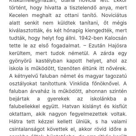
Kiskunfélegyházán, utána novícia lett. Ekkor
történt, hogy hívatta a tisztelendő anya, mert
Kecelen meghalt az ottani tanító. Noviciátus
alatt senkit nem küldtek tanítani, őt mégis
kiválasztották, és két hónapig kiengedték, mert
tudták, hogy helyt fog állni. 1942-ben Kalocsán
tette le az első fogadalmat. – Ezután Hajósra
kerültem, mert tudok németül. A zárda egy
gyönyörű kastélyban kapott helyet, ahol az
iskola is működött, tizenöten éltünk itt nővérek.
A kétnyelvű faluban német és magyar tagozatú
osztályokat tanítottunk Vinklida főnöknővel. A
faluban árvaház is működött, ahonnan szintén
bejártak a gyerekek az iskolánkba a
falubeliekkel együtt. Hatvan kislányt és kisfiút
oktattam, akik nagyon fegyelmezettek voltak.
Hátra tett kézzel kellett ülniük, s ha valami
csintalanságot követtek el, akkor rövid időre a