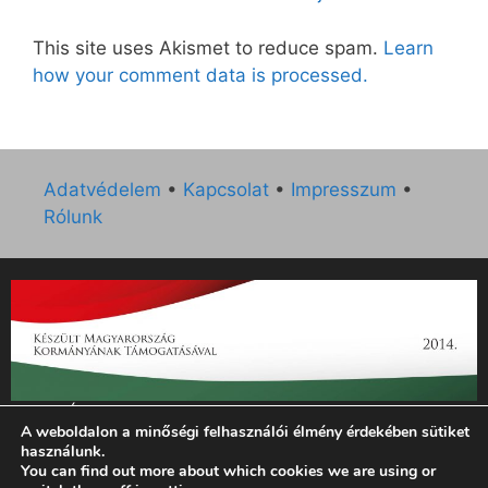
This site uses Akismet to reduce spam.
Learn
how your comment data is processed.
Adatvédelem
•
Kapcsolat
•
Impresszum
•
Rólunk
„Az Új Ember katolikus hetilap 2014. évi működésének
A weboldalon a minőségi felhasználói élmény érdekében sütiket
támogatását az EGYH-KCP-14-P-0121 sz. támogatási
használunk.
szerződés keretében 3 000 000 Ft összegben támogatta az
You can find out more about which cookies we are using or
Emberi Erőforrások Minisztériuma.”