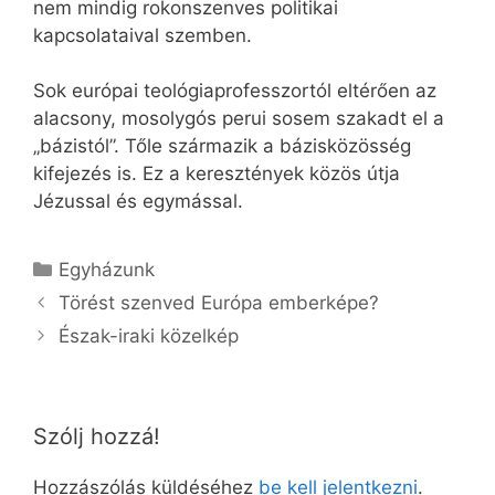
nem mindig rokonszenves politikai
kapcsolataival szemben.
Sok európai teológiaprofesszortól eltérően az
alacsony, mosolygós perui sosem szakadt el a
„bázistól”. Tőle származik a bázisközösség
kifejezés is. Ez a keresztények közös útja
Jézussal és egymással.
Kategória
Egyházunk
Törést szenved Európa emberképe?
Észak-iraki közelkép
Szólj hozzá!
Hozzászólás küldéséhez
be kell jelentkezni
.