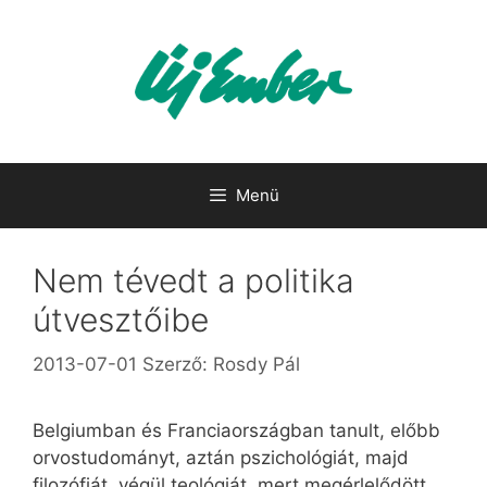
Kilépés
a
tartalomba
Menü
Nem tévedt a politika
útvesztőibe
2013-07-01
Szerző:
Rosdy Pál
Belgiumban és Franciaországban tanult, előbb
orvostudományt, aztán pszichológiát, majd
filozófiát, végül teológiát, mert megérlelődött