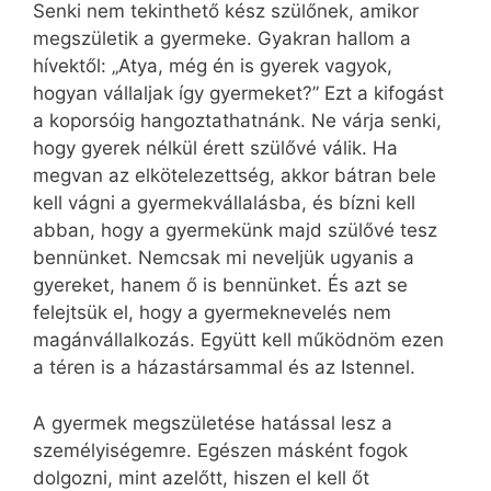
Senki nem tekinthető kész szülőnek, amikor
megszületik a gyermeke. Gyakran hallom a
hívektől: „Atya, még én is gyerek vagyok,
hogyan vállaljak így gyermeket?” Ezt a kifogást
a koporsóig hangoztathatnánk. Ne várja senki,
hogy gyerek nélkül érett szülővé válik. Ha
megvan az elkötelezettség, akkor bátran bele
kell vágni a gyermekvállalásba, és bízni kell
abban, hogy a gyermekünk majd szülővé tesz
bennünket. Nemcsak mi neveljük ugyanis a
gyereket, hanem ő is bennünket. És azt se
felejtsük el, hogy a gyermeknevelés nem
magánvállalkozás. Együtt kell működnöm ezen
a téren is a házastársammal és az Istennel.
A gyermek megszületése hatással lesz a
személyiségemre. Egészen másként fogok
dolgozni, mint azelőtt, hiszen el kell őt