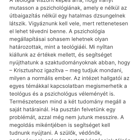
A teológia viszont képes arra, hogy irányt
mutasson a pszichológiának, amely e nélkül az
útbaigazítás nélkül egy hatalmas dzsungelnek
látszik. Vigyáznunk kell vele, mert rettenetesen
el lehet tévedni benne. A pszichológia
megállapításai sohasem lehetnek olyan
határozottak, mint a teológiáéi. Mi nyíltan
kiállunk az értékek mellett, és segítséget
nyújthatunk a szaktudományoknak abban, hogy
– Krisztushoz igazítva – meg tudjuk mondani,
milyen a normális ember. Az intézet hallgatói az
egyes témákkal kapcsolatban megismerhetik a
teológus és a pszichológus véleményét is.
Természetesen mind a két tudomány megáll a
saját határainál. Ha pusztán felvetünk egy
problémát, azzal még nem jutunk messzire. A
megoldás mikéntjében is segítséget kell
tudnunk nyújtani. A szülők, védőnők,