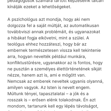
pedagógusok számára tartott képzéseink tálcán
kínálják ezeket a lehetőségeket.
A pszichológus azt mondja, hogy aki nem
dolgozza fel a saját múltját, az automatikusan
továbbviszi annak problémáit, és ugyanazokat
a hibákat fogja elkövetni, mint a szülei. A
teológus ehhez hozzáteszi, hogy bár az
embernek természetesen vissza kell tekintenie
arra, hogyan nevelték például munkára,
konfliktustűrésre, ugyanakkor az is fontos, hogy
ne pusztán a személyes élettörténetének síkját
nézze, hanem azt is, ami e mögött van.
Nemcsak az emberek neveltek ugyanis olyanná,
amilyen vagyok. Az Isten is nevelt engem.
Múltunk tényei, tapasztalatai – a jók és a
rosszak is – erősen elénk tolakodnak. Én azt
mondom, tartanunk kell egy lépés távolságot,