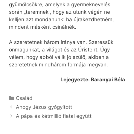
gyümölcsökre, amelyek a gyermeknevelés
során „teremnek”, hogy az utunk végén ne
kelljen azt mondanunk: ha újrakezdhetném,
mindent másként csinálnék.
A szeretetnek három iránya van. Szeressük
önmagunkat, a világot és az Úristent. Úgy
vélem, hogy abból válik jó szülő, akiben a
szeretetnek mindhárom formája megvan.
Lejegyezte: Baranyai Béla
Kategória
Család
Ahogy Jézus gyógyított
A pápa és kétmillió fiatal együtt