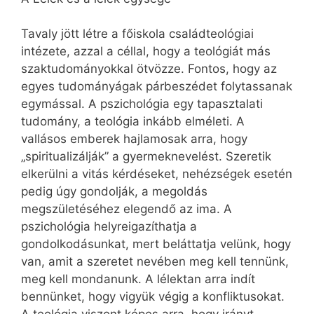
Tavaly jött létre a főiskola családteológiai
intézete, azzal a céllal, hogy a teológiát más
szaktudományokkal ötvözze. Fontos, hogy az
egyes tudományágak párbeszédet folytassanak
egymással. A pszichológia egy tapasztalati
tudomány, a teológia inkább elméleti. A
vallásos emberek hajlamosak arra, hogy
„spiritualizálják” a gyermeknevelést. Szeretik
elkerülni a vitás kérdéseket, nehézségek esetén
pedig úgy gondolják, a megoldás
megszületéséhez elegendő az ima. A
pszichológia helyreigazíthatja a
gondolkodásunkat, mert beláttatja velünk, hogy
van, amit a szeretet nevében meg kell tennünk,
meg kell mondanunk. A lélektan arra indít
bennünket, hogy vigyük végig a konfliktusokat.