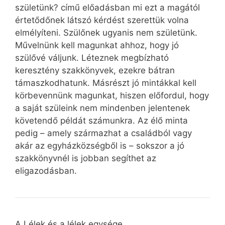
születünk? című előadásban mi ezt a magától
értetődőnek látszó kérdést szerettük volna
elmélyíteni. Szülőnek ugyanis nem születünk.
Művelnünk kell magunkat ahhoz, hogy jó
szülővé váljunk. Léteznek megbízható
keresztény szakkönyvek, ezekre bátran
támaszkodhatunk. Másrészt jó mintákkal kell
körbevennünk magunkat, hiszen előfordul, hogy
a saját szüleink nem mindenben jelentenek
követendő példát számunkra. Az élő minta
pedig – amely származhat a családból vagy
akár az egyházközségből is – sokszor a jó
szakkönyvnél is jobban segíthet az
eligazodásban.
A Lélek és a lélek egysége