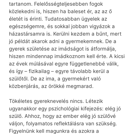
tartanom. Felelősségteljesebben fogok
közlekedni is, hiszen ha baleset ér, az az ő
életét is érinti. Tudatosabban ügyelek az
egészségemre, és sokkal jobban vigyázok a
házastársamra is. Kerülni kezdem a bűnt, mert
jó példát akarok adni a gyermekemnek. De a
gyerek születése az imádságot is átformálja,
hiszen mindennap imádkoznom kell érte. A kicsi
az évek múlásával egyre függetlenebbé válik,
és így – fizikailag – egyre távolabb kerül a
szülőtől. De az ima, a gyermekért való
közbenjárás, az örökké megmarad.
Tökéletes gyereknevelés nincs. Létezik
ugyanakkor egy pszichológiai kifejezés: elég jó
szülő. Ahhoz, hogy az ember elég jó szülővé
váljon, folyamatos reflektálásra van szükség.
Figyelnünk kell magunkra és azokra a