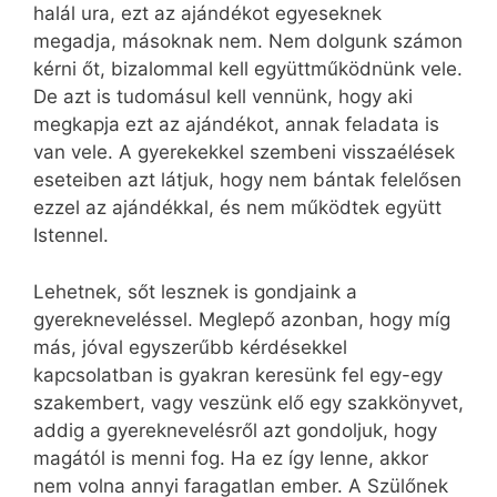
halál ura, ezt az ajándékot egyeseknek
megadja, másoknak nem. Nem dolgunk számon
kérni őt, bizalommal kell együttműködnünk vele.
De azt is tudomásul kell vennünk, hogy aki
megkapja ezt az ajándékot, annak feladata is
van vele. A gyerekekkel szembeni visszaélések
eseteiben azt látjuk, hogy nem bántak felelősen
ezzel az ajándékkal, és nem működtek együtt
Istennel.
Lehetnek, sőt lesznek is gondjaink a
gyerekneveléssel. Meglepő azonban, hogy míg
más, jóval egyszerűbb kérdésekkel
kapcsolatban is gyakran keresünk fel egy-egy
szakembert, vagy veszünk elő egy szakkönyvet,
addig a gyereknevelésről azt gondoljuk, hogy
magától is menni fog. Ha ez így lenne, akkor
nem volna annyi faragatlan ember. A Szülőnek