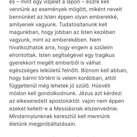
és – mint egy vízjelet a lapon – észre kell
vennünk az események mögött, miként nevelt
bennünket az Isten éppen olyan emberekké,
amilyenek vagyunk. Tudatosítanunk kell
magunkban, hogy jobban az Isten kezében
vagyunk, mint az emberekében. Nem
hivatkozhatok arra, hogy engem a szüleim
elrontottak. Isten segítségével egy tragikus
gyerekkort megélt emberből is válhat
egészséges lelkületű felnőtt. Bíznom kell abban,
hogy bármi történt is velem korábban, attól
függetlenül még lehetek jó szülő. Húsvéti
módon kell gondolkodnunk. Jézus azt kérdezi
az elkeseredett apostoloktól: vajon nem éppen
ezeket kellett-e a Messiásnak elszenvednie.
Mindannyiunknak keresztül kell mennünk
életünk megpróbáltatásain.