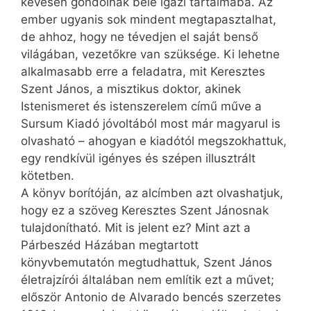
kevesen gondolnak bele igazi tartalmába. Az
ember ugyanis sok mindent megtapasztalhat,
de ahhoz, hogy ne tévedjen el saját benső
világában, vezetőkre van szüksége. Ki lehetne
alkalmasabb erre a feladatra, mit Keresztes
Szent János, a misztikus doktor, akinek
Istenismeret és istenszerelem című műve a
Sursum Kiadó jóvoltából most már magyarul is
olvasható – ahogyan e kiadótól megszokhattuk,
egy rendkívül igényes és szépen illusztrált
kötetben.
A könyv borítóján, az alcímben azt olvashatjuk,
hogy ez a szöveg Keresztes Szent Jánosnak
tulajdonítható. Mit is jelent ez? Mint azt a
Párbeszéd Házában megtartott
könyvbemutatón megtudhattuk, Szent János
életrajzírói általában nem említik ezt a művet;
először Antonio de Alvarado bencés szerzetes