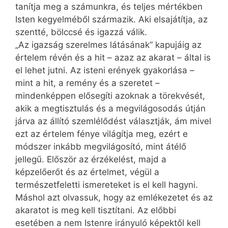
tanítja meg a számunkra, és teljes mértékben
Isten kegyelméből származik. Aki elsajátítja, az
szentté, bölccsé és igazzá válik.
„Az igazság szerelmes látásának” kapujáig az
értelem révén és a hit – azaz az akarat – által is
el lehet jutni. Az isteni erények gyakorlása –
mint a hit, a remény és a szeretet –
mindenképpen elősegíti azoknak a törekvését,
akik a megtisztulás és a megvilágosodás útján
járva az állító szemlélődést választják, ám mivel
ezt az értelem fénye világítja meg, ezért e
módszer inkább megvilágosító, mint átélő
jellegű. Először az érzékelést, majd a
képzelőerőt és az értelmet, végül a
természetfeletti ismereteket is el kell hagyni.
Máshol azt olvassuk, hogy az emlékezetet és az
akaratot is meg kell tisztítani. Az előbbi
esetében a nem Istenre irányuló képektől kell