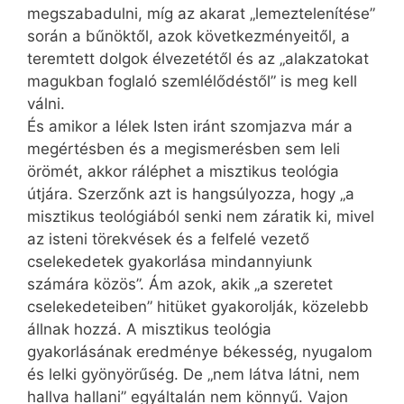
megszabadulni, míg az akarat „lemeztelenítése”
során a bűnöktől, azok következményeitől, a
teremtett dolgok élvezetétől és az „alakzatokat
magukban foglaló szemlélődéstől” is meg kell
válni.
És amikor a lélek Isten iránt szomjazva már a
megértésben és a megismerésben sem leli
örömét, akkor ráléphet a misztikus teológia
útjára. Szerzőnk azt is hangsúlyozza, hogy „a
misztikus teológiából senki nem záratik ki, mivel
az isteni törekvések és a felfelé vezető
cselekedetek gyakorlása mindannyiunk
számára közös”. Ám azok, akik „a szeretet
cselekedeteiben” hitüket gyakorolják, közelebb
állnak hozzá. A misztikus teológia
gyakorlásának eredménye békesség, nyugalom
és lelki gyönyörűség. De „nem látva látni, nem
hallva hallani” egyáltalán nem könnyű. Vajon