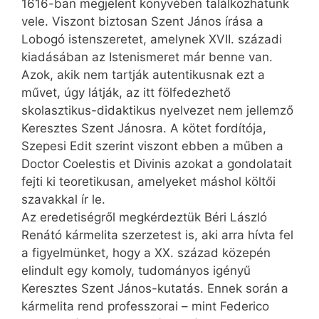
1616-ban megjelent könyvében találkozhatunk
vele. Viszont biztosan Szent János írása a
Lobogó istenszeretet, amelynek XVII. századi
kiadásában az Istenismeret már benne van.
Azok, akik nem tartják autentikusnak ezt a
művet, úgy látják, az itt fölfedezhető
skolasztikus-didaktikus nyelvezet nem jellemző
Keresztes Szent Jánosra. A kötet fordítója,
Szepesi Edit szerint viszont ebben a műben a
Doctor Coelestis et Divinis azokat a gondolatait
fejti ki teoretikusan, amelyeket máshol költői
szavakkal ír le.
Az eredetiségről megkérdeztük Béri László
Renátó kármelita szerzetest is, aki arra hívta fel
a figyelmünket, hogy a XX. század közepén
elindult egy komoly, tudományos igényű
Keresztes Szent János-kutatás. Ennek során a
kármelita rend professzorai – mint Federico