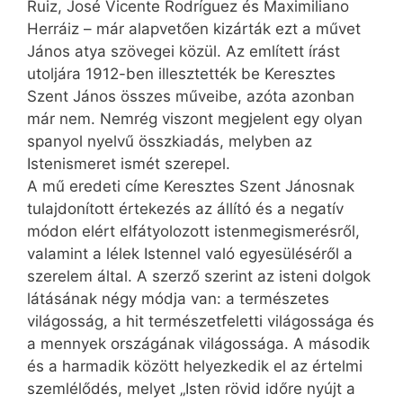
Ruiz, José Vicente Rodríguez és Maximiliano
Herráiz – már alapvetően kizárták ezt a művet
János atya szövegei közül. Az említett írást
utoljára 1912-ben illesztették be Keresztes
Szent János összes műveibe, azóta azonban
már nem. Nemrég viszont megjelent egy olyan
spanyol nyelvű összkiadás, melyben az
Istenismeret ismét szerepel.
A mű eredeti címe Keresztes Szent Jánosnak
tulajdonított értekezés az állító és a negatív
módon elért elfátyolozott istenmegismerésről,
valamint a lélek Istennel való egyesüléséről a
szerelem által. A szerző szerint az isteni dolgok
látásának négy módja van: a természetes
világosság, a hit természetfeletti világossága és
a mennyek országának világossága. A második
és a harmadik között helyezkedik el az értelmi
szemlélődés, melyet „Isten rövid időre nyújt a