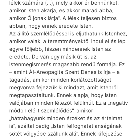
lélek számára (…), mely akkor ér bennünket,
amikor Isten akarja, és akkor marad abba,
amikor Ő jónak látja”. A lélek teljesen biztos
abban, hogy ennek eredete Isten.
Az állító szemlélődéssel is eljuthatunk Istenhez,
amikor valaki a teremtményektől indul el és lép
egyre följebb, hiszen mindennek Isten az
eredete. De van egy másik út is, az
istenmegismerés magasabb rendű formája. Ez
– amint Ál-Areopagita Szent Dénes is írja – a
tagadás, amikor minden korlátozottságot
megvonva fejezzük ki mindazt, amit Istenről
megtapasztaltunk. Ennek alapja, hogy Isten
valójában minden létezőt felülmúl. Ez a „negatív
módon elért szemlélődés”, amikor
„hátrahagyunk minden érzéket és az értelmet
is”, ezáltal pedig „Isten felfoghatatlanságának
sötét völgyébe szállunk alá”. Ennek kifejezése