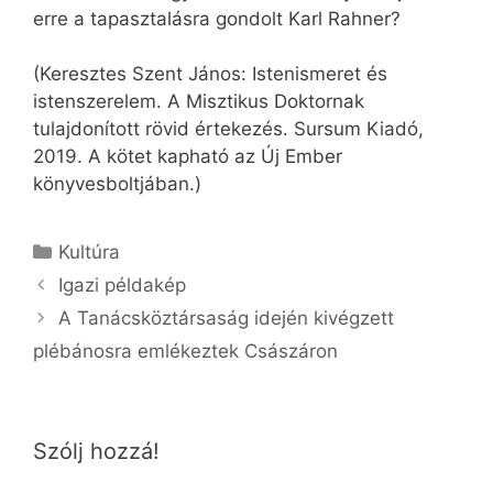
erre a tapasztalásra gondolt Karl Rahner?
(Keresztes Szent János: Istenismeret és
istenszerelem. A Misztikus Doktornak
tulajdonított rövid értekezés. Sursum Kiadó,
2019. A kötet kapható az Új Ember
könyvesboltjában.)
Kategória
Kultúra
Igazi példakép
A Tanácsköztársaság idején kivégzett
plébánosra emlékeztek Császáron
Szólj hozzá!