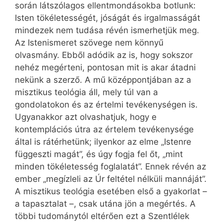
során látszólagos ellentmondásokba botlunk:
Isten tökéletességét, jóságát és irgalmasságát
mindezek nem tudása révén ismerhetjük meg.
Az Istenismeret szövege nem könnyű
olvasmány. Ebből adódik az is, hogy sokszor
nehéz megérteni, pontosan mit is akar átadni
nekünk a szerző. A mű középpontjában az a
misztikus teológia áll, mely túl van a
gondolatokon és az értelmi tevékenységen is.
Ugyanakkor azt olvashatjuk, hogy e
kontemplációs útra az értelem tevékenysége
által is rátérhetünk; ilyenkor az elme „Istenre
függeszti magát”, és úgy fogja fel őt, „mint
minden tökéletesség foglalatát”. Ennek révén az
ember „megízleli az Úr feltétel nélküli mannáját”.
A misztikus teológia esetében első a gyakorlat –
a tapasztalat –, csak utána jön a megértés. A
többi tudománytól eltérően ezt a Szentlélek