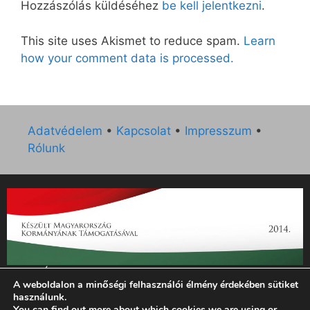
Hozzászólás küldéséhez
be kell jelentkezni
.
This site uses Akismet to reduce spam.
Learn
how your comment data is processed.
Adatvédelem
•
Kapcsolat
•
Impresszum
•
Rólunk
„Az Új Ember katolikus hetilap 2014. évi működésének
A weboldalon a minőségi felhasználói élmény érdekében sütiket
támogatását az EGYH-KCP-14-P-0121 sz. támogatási
használunk.
szerződés keretében 3 000 000 Ft összegben támogatta az
You can find out more about which cookies we are using or