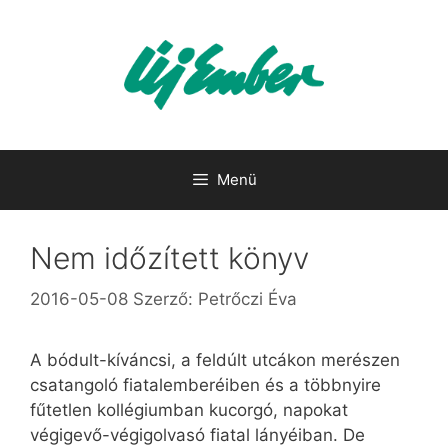
Kilépés
a
tartalomba
Menü
Nem időzített könyv
2016-05-08
Szerző:
Petrőczi Éva
A bódult-kíváncsi, a feldúlt utcákon merészen
csatangoló fiatalemberéiben és a többnyire
fűtetlen kollégiumban kucorgó, napokat
végigevő-végigolvasó fiatal lányéiban. De