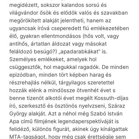
megidézett, sokszor kalandos sorsú és
világvándor ősök és elődök valós és szavakban
megörökített alakját jelentheti, hanem az
ugyancsak íróvá cseperedett fiú emlékezetében
élő, gyakran ellentmondásos (hős volt, vagy
antihős, ártatlan áldozat vagy másokat
feláldozó besúgó?) „apadarabkákat” is.
Személyes emlékeket, amelyek hol
csüggesztők, hol magukkal ragadók. De minden
epizódban, minden tört képben harag és
részrehajlás nélkül, tárgyilagos szeretettel
hozzák elénk a mindössze ötvenhét évet s
benne tizenöt alkotói évet megélt Kossuth-díjas
író, szerkesztő és ösztönös nyelvzseni, Száraz
György alakját. Azt a néhol még Szabó István
Apa című filmjének legendaperspektíváját is
felidéző, különös figurát, akinek úgy kínálgattak
MTA-tagságot, hogy még csak érettségije sem