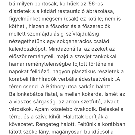
bármilyen pontosak, korhűek az ’56-os
díszletek s a kádári restauráció ábrázolása,
figyelmünket mégsem (csak) ez köti le; nem is
kötheti, hiszen a fősodor és a főszereplők
mellett szemfájdulásig-szívfájdulásig
nézegethetünk egy sokgenerációs családi
kaleidoszkópot. Mindazonáltal az ezeket az
először reményteli, majd a szovjet tankokkal
hamar reménytelenségbe fojtott történelmi
napokat felidéző, nagyon plasztikus részletek a
korabeli filmhíradók verbális édestestvérei: „A
téren csend. A Báthory utca sarkán halott.
Ballonkabátos fiatal, a mellén kokárda. Ismét az
a viaszos sárgaság, az arcon szétfutó, alvadt
vércsíkok. Apám közelebb óvakodik. Beleskel a
térre, és a szíve kihűl. Halottak borítják a
kövezetet. Rengeteg halott. Feltűnik a korábban
látott szőke lány, magányosan bukdácsol a