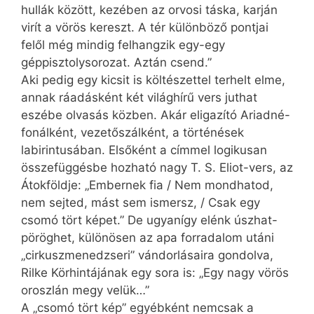
hullák között, kezében az orvosi táska, karján
virít a vörös kereszt. A tér különböző pontjai
felől még mindig felhangzik egy-egy
géppisztolysorozat. Aztán csend.”
Aki pedig egy kicsit is költészettel terhelt elme,
annak ráadásként két világhírű vers juthat
eszébe olvasás közben. Akár eligazító Ariadné-
fonálként, vezetőszálként, a történések
labirintusában. Elsőként a címmel logikusan
összefüggésbe hozható nagy T. S. Eliot-vers, az
Átokföldje: „Embernek fia / Nem mondhatod,
nem sejted, mást sem ismersz, / Csak egy
csomó tört képet.” De ugyanígy elénk úszhat-
pöröghet, különösen az apa forradalom utáni
„cirkuszmenedzseri” vándorlásaira gondolva,
Rilke Körhintájának egy sora is: „Egy nagy vörös
oroszlán megy velük…”
A „csomó tört kép” egyébként nemcsak a