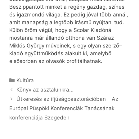
Beszippantott minket a regény gazdag, színes
és igazmondó világa. Ez pedig jóval több annál,
amit manapság a legtöbb írásmű nyújtani tud.
Külön öröm végül, hogy a Scolar Kiadónál
mostanra már állandó otthona van Száraz
Miklós György műveinek, s egy olyan szerző–
kiadó együttműködés alakult ki, amelyből
elsősorban az olvasók profitálhatnak.
Kategória
Kultúra
Könyv az asztalunkra…
Útkeresés az ifjúságpasztorációban – Az
Európai Püspöki Konferenciák Tanácsának
konferenciája Szegeden