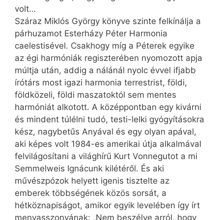
volt…
Száraz Miklós György könyve szinte felkínálja a
párhuzamot Esterházy Péter Harmonia
caelestisével. Csakhogy míg a Péterek egyike
az égi harmóniák regiszterében nyomozott apja
múltja után, addig a nálánál nyolc évvel ifjabb
írótárs most igazi harmonia terrestrist, földi,
földközeli, földi maszatoktól sem mentes
harmóniát alkotott. A középpontban egy kivárni
és mindent túlélni tudó, testi-lelki gyógyításokra
kész, nagybetűs Anyával és egy olyan apával,
aki képes volt 1984-es amerikai útja alkalmával
felvilágosítani a világhírű Kurt Vonnegutot a mi
Semmelweis Ignácunk kilétéről. És aki
művészpózok helyett igenis tisztelte az
emberek többségének közös sorsát, a
hétköznapiságot, amikor egyik levelében így írt
menyasszonyának: „Nem beszélve arról, hogy