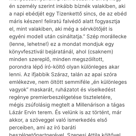
én személy szerint inkább bíznék valakiben, aki
a napi ebédjét egy Tizenkettő sincs, de az ebéd
máris készen! feliratú falvédő alatt fogyasztja
el, mint valakiben, aki még a sérvkötőjét is
egyéni modell után csináltatja.” Szép morállecke
(lenne, lehetne!) ez a mondat mondjuk egy
könyvfesztivál bejáratánál, ahol (csaknem)
minden szereplő, minden megszólított,
porondra lépő író-költő olyan különleges akar
lenni. Az ifjabbik Száraz, talán az apai szóra
emlékezve, nem öltött semmiféle „én különleges
vagyok” maskarát, ruházatot és viselkedést
regénye premierbeszélgetése tiszteletére,
mégis zsúfolásig megtelt a Millenárison a tágas
Lázár Ervin terem. És velünk is az történt, már
akkor, a szöveggel való ismerkedés első
perceiben, ami az író baráti
beszélgetőpartnerével, Szepesi Attila költővel.