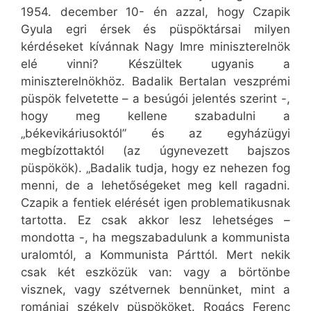
1954. december 10- én azzal, hogy Czapik
Gyula egri érsek és püspöktársai milyen
kérdéseket kívánnak Nagy Imre miniszterelnök
elé vinni? Készültek ugyanis a
miniszterelnökhöz. Badalik Bertalan veszprémi
püspök felvetette – a besúgói jelentés szerint -,
hogy meg kellene szabadulni a
„békevikáriusoktól” és az egyházügyi
megbízottaktól (az úgynevezett bajszos
püspökök). „Badalik tudja, hogy ez nehezen fog
menni, de a lehetőségeket meg kell ragadni.
Czapik a fentiek elérését igen problematikusnak
tartotta. Ez csak akkor lesz lehetséges –
mondotta -, ha megszabadulunk a kommunista
uralomtól, a Kommunista Párttól. Mert nekik
csak két eszközük van: vagy a börtönbe
visznek, vagy szétvernek bennünket, mint a
romániai székely püspököket. Rogács Ferenc