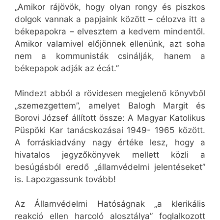
„Amikor rájövök, hogy olyan rongy és piszkos
dolgok vannak a papjaink között – célozva itt a
békepapokra – elvesztem a kedvem mindentől.
Amikor valamivel előjönnek ellenünk, azt soha
nem a kommunisták csinálják, hanem a
békepapok adják az écát.”
Mindezt abból a rövidesen megjelenő könyvből
„szemezgettem”, amelyet Balogh Margit és
Borovi József állított össze: A Magyar Katolikus
Püspöki Kar tanácskozásai 1949- 1965 között.
A forráskiadvány nagy értéke lesz, hogy a
hivatalos jegyzőkönyvek mellett közli a
besúgásból eredő „államvédelmi jelentéseket”
is. Lapozgassunk tovább!
Az Államvédelmi Hatóságnak „a klerikális
reakció ellen harcoló alosztálya” foglalkozott