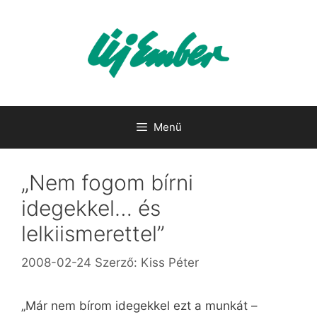
Kilépés
a
tartalomba
Menü
„Nem fogom bírni
idegekkel… és
lelkiismerettel”
2008-02-24
Szerző:
Kiss Péter
„Már nem bírom idegekkel ezt a munkát –