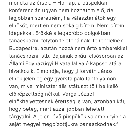
mondta az érsek. – Holnap, a püspökkari
konferencián ugyan nem hozhatom elő, de
legjobban szeretném, ha választanátok egy
elnököt, mert én nem sokáig bírom. Nem bírom
idegekkel, örökké a legapróbb dolgokban
tanácskozni, folyton telefonálnak, felrendelnek
Budapestre, azután hozzá nem értő emberekkel
tanácskozni, stb. Bajainak okául elsősorban az
Állami Egyházügyi Hivatallal való kapcsolatára
hivatkozik. Elmondja, hogy „Horváth János
elnök jelenleg egy gyorstalpaló tanfolyamon
van, mivel miniszteriális státuszt tölt be kellő
előképzettség nélkül. Varga József
elnökhelyettesnek érettségije van, azonban kár,
hogy beteg, mert azzal jobban lehetett
tárgyalni. A jelen lévő püspökök valamennyien a
saját megyei megbízottjukra panaszkodnak.”