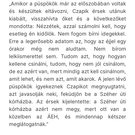
„Amikor a püspökök már az előszobában voltak
és készültek eltávozni, Czapik érsek utánuk
kiabált, visszahívta őket és a következőket
mondotta: Nézzétek, azzal számolni kell, hogy
esetleg én kidőlök. Nem fogom bírni idegekkel.
Erre a legerősebb adatom az, hogy az éjjel egy
órakor még nem aludtam. Nem bírom
lelkiismerettel sem. Tudom azt, hogy hogyan
kellene csinálni, tudom, hogy nem jól csinálom,
de ez azért van, mert mindig azt kell csinálnom,
amit lehet, és nem azt, amit akarok. A jelen lévő
püspökök igyekeznek Czapikot megnyugtatni,
azt javasolják neki, feküdjön be a Széher úti
kórházba. Az érsek kijelentette: a Széher úti
kórházba azért nem megy, mert ott van a
közelben az ÁEH, és mindennap kétszer
meglátogatnák.”