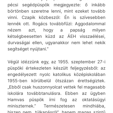
pécsi segédpüspök megjegyezte: ő inkább
börtönben szeretne lenni, mint ezeket tovább
vinni. Czapik közbeszól: Én is szívesebben
lennék ott. Rogács továbbfűzi: Aggodalommal
nézem azt, hogy a papság milyen
kétségbeesetten küzd az ÁEH visszaélései,
durvaságai ellen, ugyanakkor nem lehet nekik
segítséget nyújtani.”
Végül idézzünk egy, az 1955. szeptember 27-i
püspöki értekezleten készült feljegyzésből: az
engedélyezett nyolc katolikus középiskolában
1955-ben körülbelül ötszázan érettségiztek.
„Ebből csak huszonnyolcat vettek fel magasabb
iskolára továbbtanulásra. Ebben az ügyben
Hamvas püspök írni fog az oktatásügyi
miniszternek.” Természetesen mindhiába,
hiszen nem „túlkapásról”, hanem magas szintű