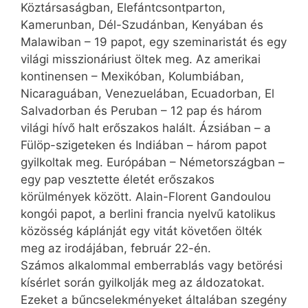
Köztársaságban, Elefántcsontparton,
Kamerunban, Dél-Szudánban, Kenyában és
Malawiban – 19 papot, egy szeminaristát és egy
világi misszionáriust öltek meg. Az amerikai
kontinensen – Mexikóban, Kolumbiában,
Nicaraguában, Venezuelában, Ecua­dorban, El
Salvadorban és Peruban – 12 pap és három
világi hívő halt erőszakos halált. Ázsiában – a
Fülöp-szigeteken és Indiában – három papot
gyilkoltak meg. Európában – Németországban –
egy pap vesztette életét erőszakos
körülmények között. Alain-Florent Gandou­lou
kongói papot, a berlini francia nyelvű katolikus
közösség káplánját egy vitát követően ölték
meg az irodájában, február 22-én.
Számos alkalommal emberrablás vagy betörési
kísérlet során gyilkolják meg az áldozatokat.
Ezeket a bűncselekményeket általában szegény