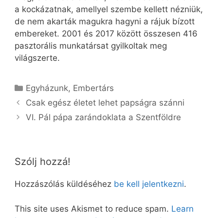
a kockázatnak, amellyel szembe kellett nézniük,
de nem akarták magukra hagyni a rájuk bízott
embereket. 2001 és 2017 között összesen 416
pasztorális munkatársat gyilkoltak meg
világszerte.
Kategória
Egyházunk
,
Embertárs
Csak egész életet lehet papságra szánni
VI. Pál pápa zarándoklata a Szentföldre
Szólj hozzá!
Hozzászólás küldéséhez
be kell jelentkezni
.
This site uses Akismet to reduce spam.
Learn