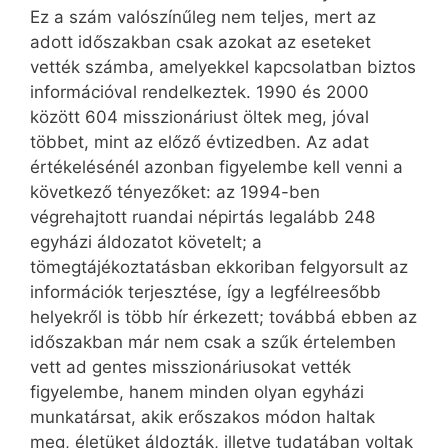
Ez a szám valószínűleg nem teljes, mert az
adott időszakban csak azokat az eseteket
vették számba, amelyekkel kapcsolatban biztos
információval rendelkeztek. 1990 és 2000
között 604 misszionáriust öltek meg, jóval
többet, mint az előző évtizedben. Az adat
értékelésénél azonban figyelembe kell venni a
következő tényezőket: az 1994-ben
végrehajtott ruandai népirtás leg­alább 248
egyházi áldozatot követelt; a
tömegtájékoztatásban ekkoriban felgyorsult az
információk terjesztése, így a legfélreesőbb
helyekről is több hír érkezett; továbbá ebben az
időszakban már nem csak a szűk értelemben
vett ad gentes misszionáriusokat vették
figyelembe, hanem minden olyan egyházi
munkatársat, akik erőszakos módon haltak
meg, életüket áldozták, illetve tudatában voltak