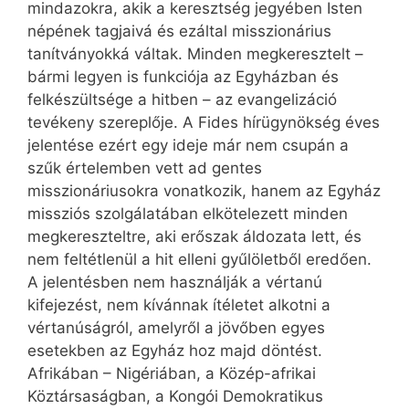
mindazokra, akik a keresztség jegyében Isten
népének tagjaivá és ezáltal misszionárius
tanítványokká váltak. Minden megkeresztelt –
bármi legyen is funkciója az Egyházban és
felkészültsége a hitben – az evangelizáció
tevékeny szereplője. A Fides hírügynökség éves
jelentése ezért egy ideje már nem csupán a
szűk értelemben vett ad gentes
misszionáriusokra vonatkozik, hanem az Egyház
missziós szolgálatában elkötelezett minden
megkereszteltre, aki erőszak áldozata lett, és
nem feltétlenül a hit elleni gyűlöletből eredően.
A jelentésben nem használják a vértanú
kifejezést, nem kívánnak ítéletet alkotni a
vértanúságról, amelyről a jövőben egyes
esetekben az Egyház hoz majd döntést.
Afrikában – Nigériában, a Közép-afrikai
Köztársaságban, a Kongói Demokratikus