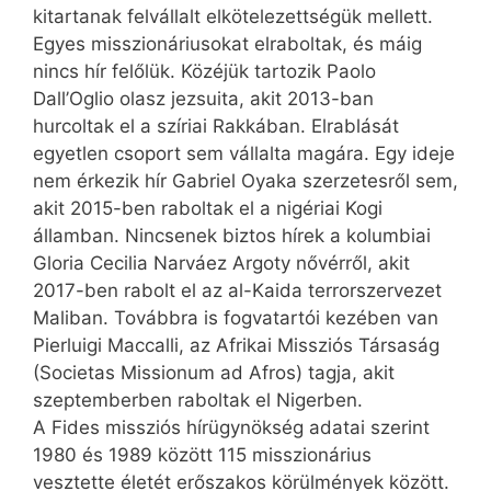
kitartanak felvállalt elkötelezettségük mellett.
Egyes misszionáriusokat elraboltak, és máig
nincs hír felőlük. Közéjük tartozik Paolo
Dall’Oglio olasz jezsuita, akit 2013-ban
hurcoltak el a szíriai Rakkában. Elrablását
egyetlen csoport sem vállalta magára. Egy ideje
nem érkezik hír Gabriel Oyaka szerzetesről sem,
akit 2015-ben raboltak el a nigériai Kogi
államban. Nincsenek biztos hírek a kolumbiai
Gloria Cecilia Narváez Argoty nővérről, akit
2017-ben rabolt el az al-Kaida terrorszervezet
Maliban. Továbbra is fog­vatartói kezében van
Pierluigi Maccalli, az Afrikai Missziós Társaság
(Societas Missionum ad Afros) tagja, akit
szeptemberben raboltak el Nigerben.
A Fides missziós hírügynökség adatai szerint
1980 és 1989 között 115 misszionárius
vesztette életét erőszakos körülmények között.