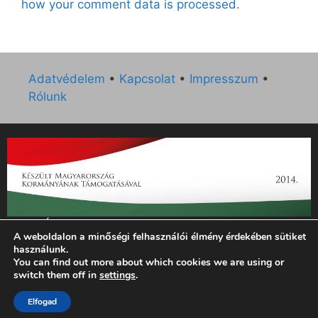
how your comment data is processed.
Adatvédelem
•
Kapcsolat
•
Impresszum
•
Rólunk
„Az Új Ember katolikus hetilap 2014. évi működésének
A weboldalon a minőségi felhasználói élmény érdekében sütiket
támogatását az EGYH-KCP-14-P-0121 sz. támogatási
használunk.
szerződés keretében 3 000 000 Ft összegben támogatta az
You can find out more about which cookies we are using or
Emberi Erőforrások Minisztériuma.”
switch them off in
settings
.
© 2026 Magyar Kurír - Új Ember
• Készült
GeneratePress
Elfogad