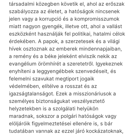
társadalmi közegben követik el, ahol az erőszak
szabályozza az életet, a hatóságok nincsenek
jelen vagy a korrupció és a kompromisszumok
miatt nagyon gyengék, illetve ott, ahol a vallást
eszközként használják fel politikai, hatalmi célok
érdekében. A papok, a szerzetesek és a világi
hívek osztoznak az emberek mindennapjaiban,
a remény és a béke jeleként elviszik nekik az
evangélium örömhírét a szeretetről. Igyekeznek
enyhíteni a leggyengébbek szenvedéseit, és
felemelni szavukat megtiport jogaik
védelmében, elítélve a rosszat és az
igazságtalanságot. Ezek a misszionáriusok a
személyes biztonságukat veszélyeztető
helyzetekben is a szolgálati helyükön
maradnak, sokszor a polgári hatóságok vagy
elöljáróik figyelmeztetései ellenére is, s bár
tudatában vannak az ezzel járó kockázatoknak,