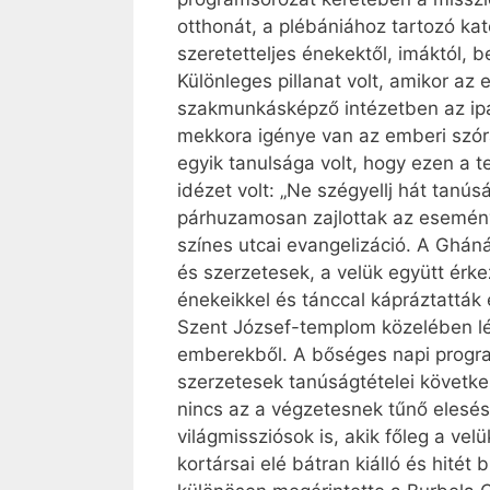
otthonát, a plébániához tartozó kat
szeretetteljes énekektől, imáktól,
Különleges pillanat volt, amikor az 
szakmunkásképző intézetben az ipar
mekkora igénye van az emberi szóra,
egyik tanulsága volt, hogy ezen a t
idézet volt: „Ne szégyellj hát tanú
párhuzamosan zajlottak az eseménye
színes utcai evangelizáció. A Gháná
és szerzetesek, a velük együtt érke
énekeikkel és tánccal kápráztatták
Szent József-templom közelében lévő
emberekből. A bőséges napi progra
szerzetesek tanúságtételei következ
nincs az a végzetesnek tűnő elesés 
világmissziósok is, akik főleg a vel
kortársai elé bátran kiálló és hité