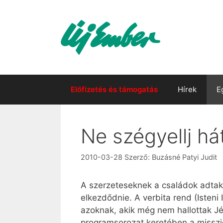
Kilépés
a
tartalomba
Előfizetés és támogatás
Hírek
E
Ne szégyellj há
2010-03-28
Szerző:
Buzásné Patyi Judit
A szerzeteseknek a családok adtak s
elkezdődnie. A verbita rend (Isteni
azoknak, akik még nem hallottak J
programsorozat keretében a misszió