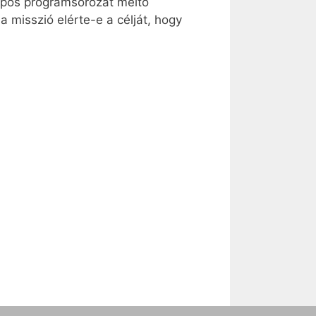
napos programsorozat méltó
 misszió elérte-e a célját, hogy