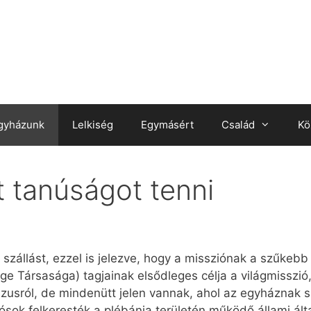
gyházunk
Lelkiség
Egymásért
Család
Kö
t tanúságot tenni
zállást, ezzel is jelezve, hogy a missziónak a szűkebb
 Ige Társasága) tagjainak elsődleges célja a világmisszió
ézusról, de mindenütt jelen vannak, ahol az egyháznak 
sok felkeresték a plébánia területén működő állami ált