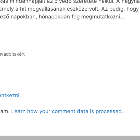
nkás mindennapjait az ő védő szeretete nélkül. A négy
amely a hit megvallásának eszköze volt. Az pedig, hogy a
vetkező napokban, hónapokban fog megmutatkozni…
gvádoltakért
lentkezni
.
spam.
Learn how your comment data is processed.