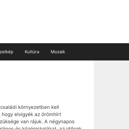
zelkép
Kultúra
Mozaik
 családi környezetben kell
, hogy elvigyék az örömhírt
szüksége van rájuk. A négynapos
alános és középiskolákat, az idősek