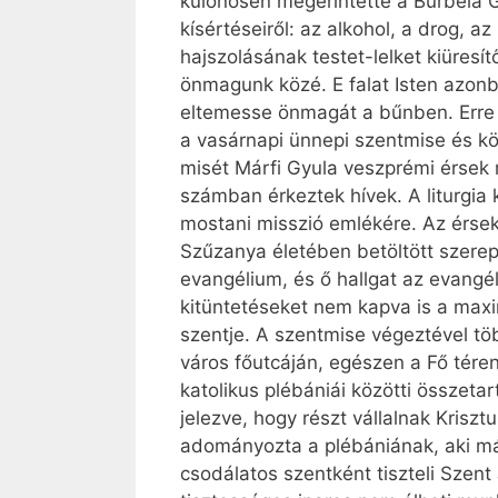
különösen megérintette a Burbela Ge
kísértéseiről: az alkohol, a drog, 
hajszolásának testet-lelket kiüresít
önmagunk közé. E falat Isten azon
eltemesse önmagát a bűnben. Erre u
a vasárnapi ünnepi szentmise és kö
misét Márfi Gyula veszprémi érsek m
számban érkeztek hívek. A liturgia 
mostani misszió emlékére. Az érse
Szűzanya életében betöltött szerepé
evangélium, és ő hallgat az evang
kitüntetéseket nem kapva is a maxim
szentje. A szentmise végeztével tö
város főutcáján, egészen a Fő tére
katolikus plébániái közötti összeta
jelezve, hogy részt vállalnak Krisz
adományozta a plébániának, aki má
csodálatos szentként tiszteli Szent 