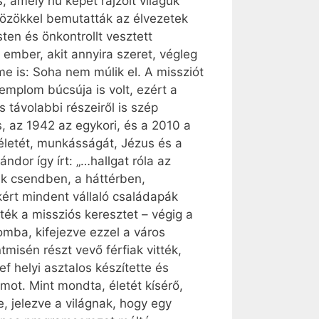
, amely hű képet rajzolt világuk
zközökkel bemutatták az élvezetek
sten és önkontrollt vesztett
mber, akit annyira szeret, végleg
e is: Soha nem múlik el. A missziót
emplom búcsúja is volt, ezért a
 távolabbi részeiről is szép
s, az 1942 az egykori, és a 2010 a
életét, munkásságát, Jézus és a
ndor így írt: „…hallgat róla az
ik csendben, a háttérben,
kért mindent vállaló családapák
ék a missziós keresztet – végig a
mba, kifejezve ezzel a város
misén részt vevő férfiak vitték,
f helyi asztalos készítette és
t. Mint mondta, életét kísérő,
e, jelezve a világnak, hogy egy