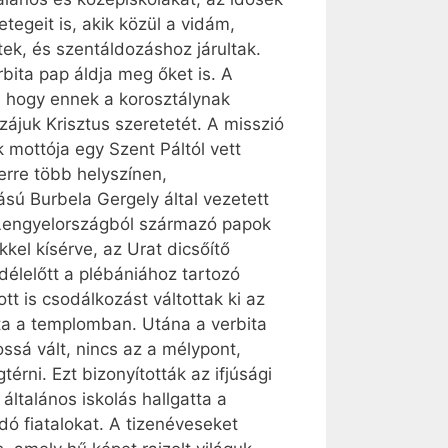
tegeit is, akik közül a vidám,
ek, és szentáldozáshoz járultak.
rbita pap áldja meg őket is. A
, hogy ennek a korosztálynak
zájuk Krisztus szeretetét. A misszió
 mottója egy Szent Páltól vett
erre több helyszínen,
sú Burbela Gergely által vezetett
ve Lengyelországból származó papok
kel kísérve, az Urat dicsőítő
élelőtt a plébániához tartozó
t is csodálkozást váltottak ki az
ta a templomban. Utána a verbita
ssá vált, nincs az a mélypont,
érni. Ezt bizonyították az ifjúsági
általános iskolás hallgatta a
dó fiatalokat. A tizenéveseket