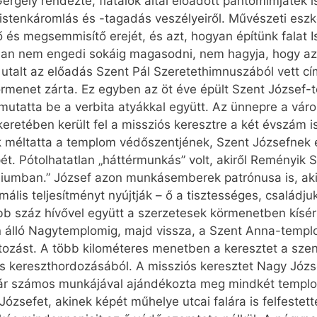
rgely rendezte, fiatalok által előadott pantomimjáték is
az istenkáromlás és -tagadás veszélyeiről. Művészeti es
ő és megsemmisítő erejét, és azt, hogyan építünk falat I
ban nem engedi sokáig magasodni, nem hagyja, hogy az e
talt az előadás Szent Pál Szeretethimnuszából vett cím
rmenet zárta. Ez egyben az öt éve épült Szent József-t
utatta be a verbita atyákkal együtt. Az ünnepre a város
keretében került fel a missziós keresztre a két évszám i
k méltatta a templom védőszentjének, Szent Józsefnek 
t. Pótolhatatlan „háttérmunkás” volt, akiről Reményik Sá
éliumban.” József azon munkásemberek patrónusa is, ak
ális teljesítményt nyújtják – ő a tisztességes, családju
bb száz hívővel együtt a szerzetesek körmenetben kísért
n álló Nagytemplomig, majd vissza, a Szent Anna-templo
rtozást. A több kilométeres menetben a keresztet a szent
tus kereszthordozásából. A missziós keresztet Nagy Józse
r számos munkájával ajándékozta meg mindkét templomo
Józsefet, akinek képét műhelye utcai falára is felfestett