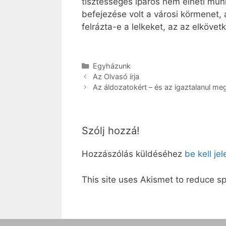
tisztességes iparos nem élheti mu
befejezése volt a városi körmenet, 
felrázta-e a lelkeket, az az elkö
Kategória
Egyházunk
Az Olvasó írja
Az áldozatokért – és az igaztalanul me
Szólj hozzá!
Hozzászólás küldéséhez
be kell je
This site uses Akismet to reduce 