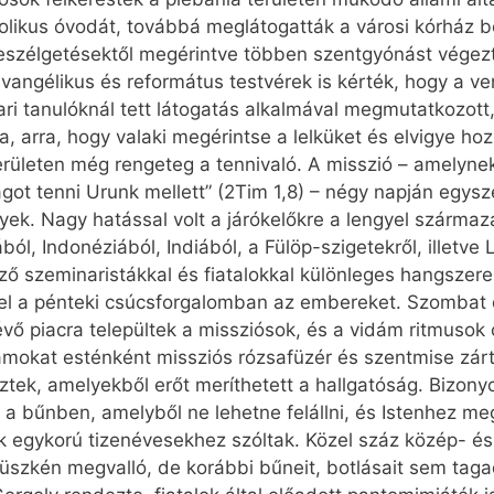
olikus óvodát, továbbá meglátogatták a városi kórház be
 beszélgetésektől megérintve többen szentgyónást végezt
evangélikus és református testvérek is kérték, hogy a ve
i tanulóknál tett látogatás alkalmával megmutatkozott
 arra, hogy valaki megérintse a lelküket és elvigye hoz
erületen még rengeteg a tennivaló. A misszió – amelynek
ságot tenni Urunk mellett” (2Tim 1,8) – négy napján egysz
k. Nagy hatással volt a járókelőkre a lengyel származá
ból, Indonéziából, Indiából, a Fülöp-szigetekről, illet
ző szeminaristákkal és fiatalokkal különleges hangszerek
 el a pénteki csúcsforgalomban az embereket. Szombat d
 piacra települtek a missziósok, és a vidám ritmusok ot
mokat esténként missziós rózsafüzér és szentmise zár
tek, amelyekből erőt meríthetett a hallgatóság. Bizonyo
a bűnben, amelyből ne lehetne felállni, és Istenhez megt
ük egykorú tizenévesekhez szóltak. Közel száz közép- és 
t büszkén megvalló, de korábbi bűneit, botlásait sem taga