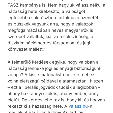
TASZ kampánya is. Nem hagyjuk válasz nélkül a
házasság hete kirekesztő, a valóságot
legfeljebb csak részben tartalmazó üzenetét –
és büszkék vagyunk arra, hogy e válaszok
megfogalmazásában neves magyar írók is
szerepet vállaltak, kiállva a sokszínűség, a
diszkriminációmentes társadalom és jogi
környezet mellett.”
A felmerülő kérdések egyike, hogy valóban a
házasság lenne-e jogi és anyagi biztonságunk
záloga? A kissé materialista nézetet nehéz
volna életszagú példával alátámasztani, hiszen
– ezt a liberális jogvédők tudják a legjobban –
ahány ház, annyi szokás, ahány ember, annyi
életút. De kérdés lehet az is, hogy kit és hogyan
rekeszt ki a házasság hete. A
valasz.hu
-n
megjelent írásában Szőnyi Szilárd így