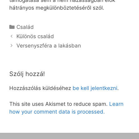
támogatása sem a nem házasságban élők
hátrányos megkülönböztetéséről szól.
Kategória
Család
Különös család
Versenyszféra a lakásban
Szólj hozzá!
Hozzászólás küldéséhez
be kell jelentkezni
.
This site uses Akismet to reduce spam.
Learn
how your comment data is processed.