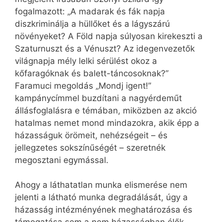
fogalmazott: „A madarak és fák napja
diszkriminálja a hüllőket és a lágyszárú
növényeket? A Föld napja súlyosan kirekeszti a
Szaturnuszt és a Vénuszt? Az idegenvezetők
világnapja mély lelki sérülést okoz a
kőfaragóknak és balett-táncosoknak?”
Faramuci megoldás „Mondj igent!”
kampánycímmel buzdítani a nagyérdeműt
állásfoglalásra e témában, miközben az akció
hatalmas nemet mond mindazokra, akik épp a
házasságuk örömeit, nehézségeit – és
jellegzetes sokszínűségét – szeretnék
megosztani egymással.
Ahogy a láthatatlan munka elismerése nem
jelenti a látható munka degradálását, úgy a
házasság intézményének meghatározása és