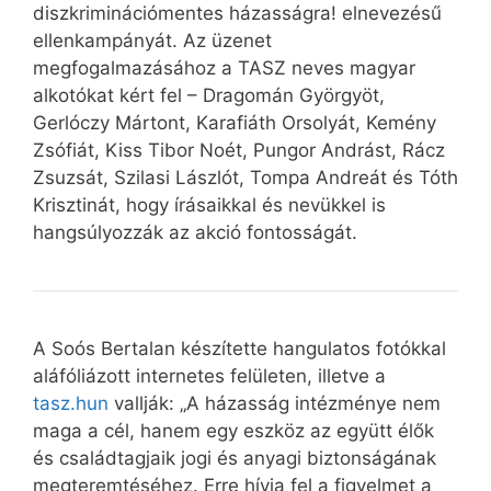
diszkriminációmentes házasságra! elnevezésű
ellenkampányát. Az üzenet
megfogalmazásához a TASZ neves magyar
alkotókat kért fel – Dragomán Györgyöt,
Gerlóczy Mártont, Karafiáth Orsolyát, Kemény
Zsófiát, Kiss Tibor Noét, Pungor Andrást, Rácz
Zsuzsát, Szilasi Lászlót, Tompa Andreát és Tóth
Krisztinát, hogy írásaikkal és nevükkel is
hangsúlyozzák az akció fontosságát.
A Soós Bertalan készítette hangulatos fotókkal
aláfóliázott internetes felületen, illetve a
tasz.hun
vallják: „A házasság intézménye nem
maga a cél, hanem egy eszköz az együtt élők
és családtagjaik jogi és anyagi biztonságának
megteremtéséhez. Erre hívja fel a figyelmet a