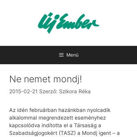
Kilépés
a
tartalomba
Menü
Ne nemet mondj!
2015-02-21
Szerző:
Szikora Réka
Az idén februárban hazánkban nyolcadik
alkalommal megrendezett eseményhez
kapcsolódva indította el a Társaság a
Szabadságjogokért (TASZ) a Mondj igent – a