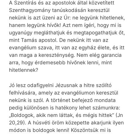
A Szentírás és az apostolok által közvetített
Szenthagyomány tanúskodásán keresztül
nekünk is azt üzeni az Úr: ne legyünk hitetlenek,
hanem legyünk hívők! Azt nem ígéri, hogy mi is
ugyanúgy megláthatjuk és megtapogathatjuk őt,
mint Tamás apostol. De nekünk itt van az
evangélium szava, itt van az egyház élete, és itt
van maga a kereszténység. Nem elég garancia
arra, hogy érdemesebb hívőnek lenni, mint
hitetlennek?
Jó lesz odafigyelni Jézusnak a hitre szólító
felhívására, amely az evangéliumon keresztül
nekünk is szól. A történet befejező mondata
pedig különösen is hatékony lehet számunkra:
„Boldogok, akik nem láttak, és mégis hittek” (Jn
20,29). A húsvéti öröm közepette akarjunk ilyen
módon is boldogok lenni! Köszöntsük mi is