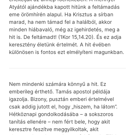
Atyától ajándékba kapott hitünk a feltámadás
eme örömhírén alapul. Ha Krisztus a sírban
marad, ha nem támad fel a halálból, akkor
minden hiábavaló, még az igehirdetés, meg a
hit is. De feltámadt! (1Kor 15,14.20). És ez adja
keresztény életünk értelmét. A hit évében
különösen is fontos ezt elmélyíteni magunkban.
Nem mindenki számára könnyű a hit. Ez
emberileg érthető. Tamás apostol példája
igazolja. Bizony, pusztán emberi értelmével
csak addig jutott el, hogy „hiszem, ha látom”.
Hétköznapi gondolkodásába – a sokszoros
tanítás ellenére – nem fért bele, hogy akit
keresztre feszítve meggyilkoltak, akit