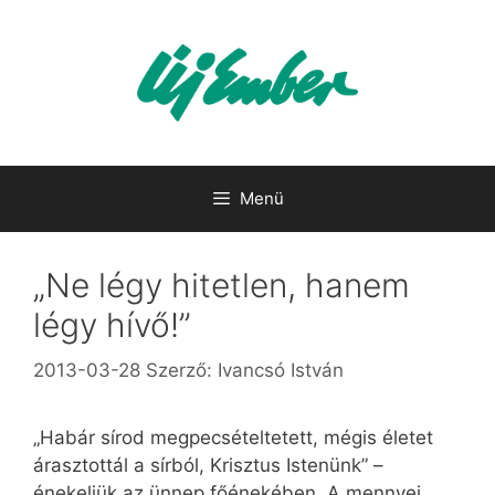
Kilépés
a
tartalomba
Menü
„Ne légy hitetlen, hanem
légy hívő!”
2013-03-28
Szerző:
Ivancsó István
„Habár sírod megpecsételtetett, mégis életet
árasztottál a sírból, Krisztus Istenünk” –
énekeljük az ünnep főénekében. A mennyei