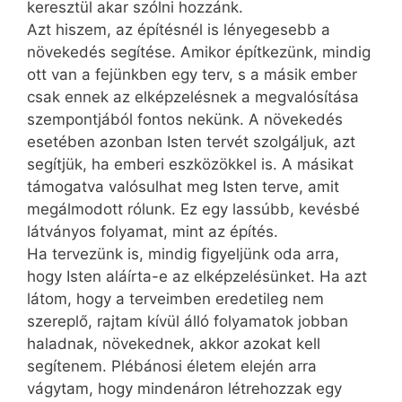
keresztül akar szólni hozzánk.
Azt hiszem, az építésnél is lényegesebb a
növekedés segítése. Amikor építkezünk, mindig
ott van a fejünkben egy terv, s a másik ember
csak ennek az elképzelésnek a megvalósítása
szempontjából fontos nekünk. A növekedés
esetében azonban Isten tervét szolgáljuk, azt
segítjük, ha emberi eszközökkel is. A másikat
támogatva valósulhat meg Isten terve, amit
megálmodott rólunk. Ez egy lassúbb, kevésbé
látványos folyamat, mint az építés.
Ha tervezünk is, mindig figyeljünk oda arra,
hogy Isten aláírta-e az elképzelésünket. Ha azt
látom, hogy a terveimben eredetileg nem
szereplő, rajtam kívül álló folyamatok jobban
haladnak, növekednek, akkor azokat kell
segítenem. Plébánosi életem elején arra
vágytam, hogy mindenáron létrehozzak egy