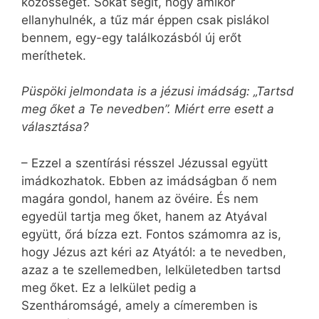
közösséget. Sokat segít, hogy amikor
ellanyhulnék, a tűz már éppen csak pislákol
bennem, egy-egy találkozásból új erőt
meríthetek.
Püspöki jelmondata is a jézusi imádság: „Tartsd
meg őket a Te nevedben”. Miért erre esett a
választása?
– Ezzel a szentírási résszel Jézussal együtt
imádkozhatok. Ebben az imádságban ő nem
magára gondol, hanem az övéire. És nem
egyedül tartja meg őket, hanem az Atyával
együtt, őrá bízza ezt. Fontos számomra az is,
hogy Jézus azt kéri az Atyától: a te nevedben,
azaz a te szellemedben, lelkületedben tartsd
meg őket. Ez a lelkület pedig a
Szentháromságé, amely a címeremben is