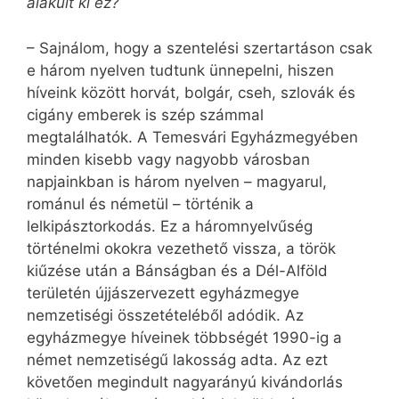
alakult ki ez?
– Sajnálom, hogy a szentelési szertartáson csak
e három nyelven tudtunk ünnepelni, hiszen
híveink között horvát, bolgár, cseh, szlovák és
cigány emberek is szép számmal
megtalálhatók. A Temesvári Egyházmegyében
minden kisebb vagy nagyobb városban
napjainkban is három nyelven – magyarul,
románul és németül – történik a
lelkipásztorkodás. Ez a háromnyelvűség
történelmi okokra vezethető vissza, a török
kiűzése után a Bánságban és a Dél-Alföld
területén újjászervezett egyházmegye
nemzetiségi összetételéből adódik. Az
egyházmegye híveinek többségét 1990-ig a
német nemzetiségű lakosság adta. Az ezt
követően megindult nagyarányú kivándorlás