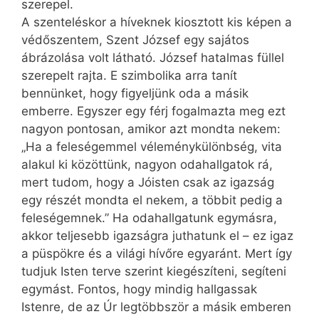
szerepel.
A szenteléskor a híveknek kiosztott kis képen a
védőszentem, Szent József egy sajátos
ábrázolása volt látható. József hatalmas füllel
szerepelt rajta. E szimbolika arra tanít
bennünket, hogy figyeljünk oda a másik
emberre. Egyszer egy férj fogalmazta meg ezt
nagyon pontosan, amikor azt mondta nekem:
„Ha a feleségemmel véleménykülönbség, vita
alakul ki közöttünk, nagyon odahallgatok rá,
mert tudom, hogy a Jóisten csak az igazság
egy részét mondta el nekem, a többit pedig a
feleségemnek.” Ha odahallgatunk egymásra,
akkor teljesebb igazságra juthatunk el – ez igaz
a püspökre és a világi hívőre egyaránt. Mert így
tudjuk Isten terve szerint kiegészíteni, segíteni
egymást. Fontos, hogy mindig hallgassak
Istenre, de az Úr legtöbbször a másik emberen