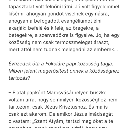
tapasztalat volt felnőni látni. Jó volt figyelemmel
kísérni, ahogyan gondot viselnek egymásra,
ahogyan a befogadott evangéliumot élni
akarják: befelé és kifelé, az öregekre, a
betegekre, a szenvedőkre is figyelve. Jó, ha egy
közösség nem csak termosz­meleget áraszt,
mert attól nem tudnak melegedni az emberek…
Évtizedek óta a Fokoláre papi közösség tagja.
Miben jelent megerősítést önnek a közösséghez
tartozás?
– Fiatal papként Marosvásárhelyen büszke
voltam arra, hogy semmilyen közösséghez nem
tartozom, csak Jézus Krisztushoz. És ma is
csak ezt akarom. De amikor Jézus imádságát
olvastam: „Szent Atyám, tartsd meg őket a te