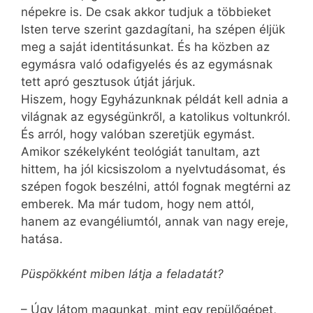
népekre is. De csak akkor tudjuk a többieket
Isten terve szerint gazdagítani, ha szépen éljük
meg a saját identitásunkat. És ha közben az
egymásra való odafigyelés és az egymásnak
tett apró gesztusok útját járjuk.
Hiszem, hogy Egyházunknak példát kell adnia a
világnak az egységünkről, a katolikus voltunkról.
És arról, hogy valóban szeretjük egymást.
Amikor székelyként teológiát tanultam, azt
hittem, ha jól kicsiszolom a nyelvtudásomat, és
szépen fogok beszélni, attól fognak megtérni az
emberek. Ma már tudom, hogy nem attól,
hanem az evangéliumtól, annak van nagy ereje,
hatása.
Püspökként miben látja a feladatát?
– Úgy látom magunkat, mint egy repülőgépet,