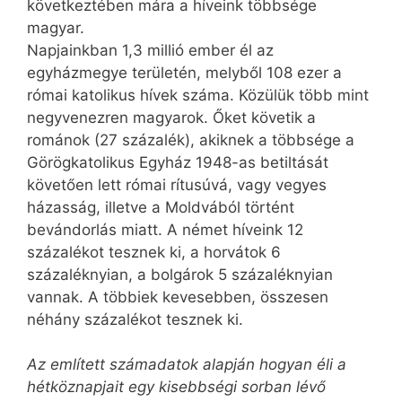
következtében mára a híveink többsége
magyar.
Napjainkban 1,3 millió ember él az
egyházmegye területén, melyből 108 ezer a
római katolikus hívek száma. Közülük több mint
negyven­ezren magyarok. Őket követik a
románok (27 százalék), akiknek a többsége a
Görög­kato­likus Egyház 1948-as betiltását
követően lett római rítusúvá, vagy vegyes
házasság, illetve a Moldvából történt
bevándorlás miatt. A német híveink 12
százalékot tesznek ki, a horvátok 6
százaléknyian, a bolgárok 5 százaléknyian
vannak. A többiek kevesebben, összesen
néhány százalékot tesznek ki.
Az említett számadatok alapján hogyan éli a
hétköznapjait egy kisebbségi sorban lévő