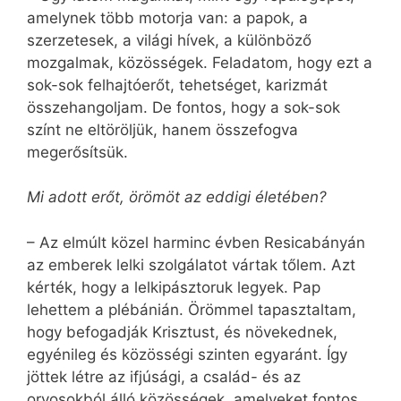
amelynek több motorja van: a papok, a
szerzetesek, a világi hívek, a különböző
mozgalmak, közösségek. Feladatom, hogy ezt a
sok-sok felhajtóerőt, tehetséget, karizmát
összehangoljam. De fontos, hogy a sok-sok
színt ne eltöröljük, hanem összefogva
megerősítsük.
Mi adott erőt, örömöt az eddigi életében?
– Az elmúlt közel harminc évben Resicabányán
az emberek lelki szolgálatot vártak tőlem. Azt
kérték, hogy a lelkipásztoruk legyek. Pap
lehettem a plébánián. Örömmel tapasztaltam,
hogy befogadják Krisztust, és növekednek,
egyénileg és közösségi szinten egyaránt. Így
jöttek létre az ifjúsági, a család- és az
orvosokból álló közösségek, amelyeket fontos