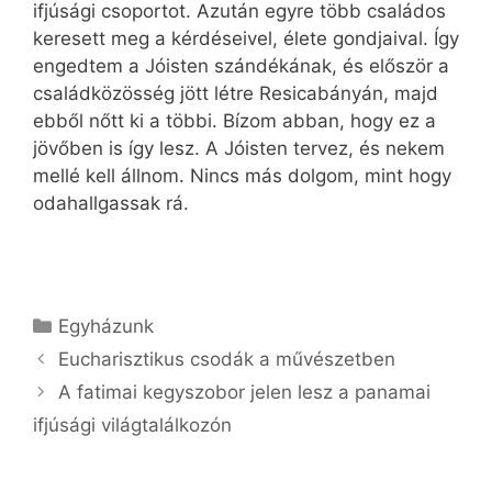
ifjúsági csoportot. Azután egyre több családos
keresett meg a kérdéseivel, élete gondjaival. Így
engedtem a Jóisten szándékának, és először a
családközösség jött létre Resicabányán, majd
ebből nőtt ki a többi. Bízom abban, hogy ez a
jövőben is így lesz. A Jóisten tervez, és nekem
mellé kell állnom. Nincs más dolgom, mint hogy
odahallgassak rá.
Kategória
Egyházunk
Eucharisztikus csodák a művészetben
A fatimai kegyszobor jelen lesz a panamai
ifjúsági világtalálkozón