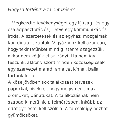
Hogyan történik a fa öntözése?
– Megkezdte tevékenységét egy ifjúság- és egy
család­pasz­torációs, illetve egy kommunikációs
iroda. A szerzetesek és az egyházi mozgalmak
koordinátort kaptak. Vigyáznunk kell azonban,
hogy tekintetünket mindig Istenre szegezzük,
akkor nem vétjük el az irányt. Ha nem így
teszünk, akkor viszont minden közösség csak
egy szervezet marad, amelyet kínnal, bajjal
tartunk fenn.
A közeljövőben sok találkozást tervezek
papokkal, hívekkel, hogy megismerjem az
örömüket, bánatukat. A találkozásnak nem
szabad kimerülnie a felmérésben, inkább az
odafigyelésről kell szólnia. A fa csak így hozhat
gyümölcsöket.