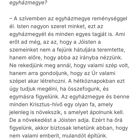
egyházmegye?
– A szívemben az egyházmegye reménységgel
él. Isten nagyon szeret minket, ezt az
egyházmegyét és minden egyes tagját is. Ami
erőt ad még, az az, hogy a Jóisten a
szemeinket nem a fejünk hátuljára teremtette,
hanem előre, hogy abba az irányba nézzünk.
Ne rekedjünk meg annál, hogy valami szép volt,
hanem arra gondoljunk, hogy az Úr valami
szépet akar létrehozni. A hétköznapokban ezt
úgy tudjuk megélni, ha összefogunk, és
egymásra figyelünk. Az egyházmegye és benne
minden Krisztus-hívő egy olyan fa, amely
jelenleg is növekszik, s amelyet ápolnunk kell.
De a növekedést a Jóisten adja. Ezért ha őrá
figyelünk, akkor biztosak lehetünk abban, hogy
nem valami emberit, mulandót építünk.