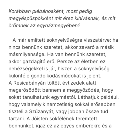
Korábban plébánosként, most pedig
megyéspüspökként mit érez kihívásnak, és mit
örömnek az egyházmegyében?
– A már említett soknyelvűségre visszatérve: ha
nincs bennünk szeretet, akkor zavaró a másik
másmilyensége. Ha van bennünk szeretet,
akkor gazdagító erő. Persze az életben ez
nehézségekkel is jár, hiszen a soknyelvűség
különféle gondolkodásmódokat is jelent.
A Resicabányán töltött évtizedek alatt
megerősödött bennem a meggyőződés, hogy
sokat tanulhatunk egymástól. Láthatjuk például,
hogy valamelyik nemzetiség sokkal erősebben
tiszteli a Szűzanyát, vagy jobban össze tud
tartani. A Jóisten sokfélének teremtett
bennünket, igaz ez az egyes emberekre és a