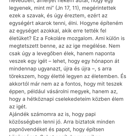
nevedben, amelyet nekem adtál, hogy egy
legyenek, mint mi” (Jn 17, 11), megérintettek
ezek a szavak, és úgy éreztem, ezért az
egységért akarok tenni, élni. Hogyne építeném
az egységet azokkal, akik erre tették fel
életüket? Ez a Fokoláre mozgalom. Ami külön is
megtetszett benne, az az ige megélése. Nem
csak úgy a levegőben élek, hanem naponta
veszek egy igét – lehet, hogy egy hónapon át
mindennap ugyanazt, újra és újra –, s arra
törekszem, hogy életté legyen az életemben. És
akkortól már nem az a fontos, hogy mit teszek
éppen, például vásárolni megyek, hanem az,
hogy a hétköznapi cselekedeteim közben élem
az igét.
Ajándék számomra az is, hogy papi
közösségben lenni jó. Arra biztatok minden
papnövendéket és papot, hogy építsen