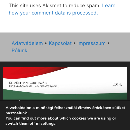
This site uses Akismet to reduce spam.
Learn
how your comment data is processed.
Adatvédelem
•
Kapcsolat
•
Impresszum
•
Rólunk
„Az Új Ember katolikus hetilap 2014. évi működésének
A weboldalon a minőségi felhasználói élmény érdekében sütiket
támogatását az EGYH-KCP-14-P-0121 sz. támogatási
használunk.
szerződés keretében 3 000 000 Ft összegben támogatta az
You can find out more about which cookies we are using or
Emberi Erőforrások Minisztériuma.”
switch them off in
settings
.