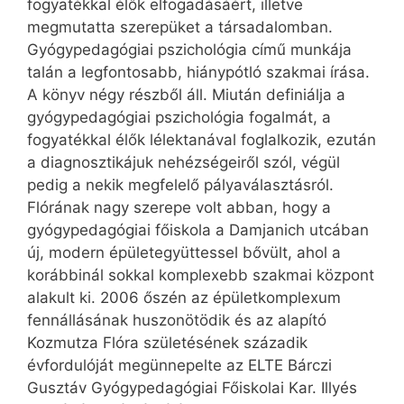
fogyatékkal élők elfogadásáért, illetve
megmutatta szerepüket a társadalomban.
Gyógypedagógiai pszichológia című munkája
talán a legfontosabb, hiánypótló szakmai írása.
A könyv négy részből áll. Miután definiálja a
gyógypedagógiai pszichológia fogalmát, a
fogyatékkal élők lélektanával foglalkozik, ezután
a diagnosztikájuk nehézségeiről szól, végül
pedig a nekik megfelelő pályaválasztásról.
Flórának nagy szerepe volt abban, hogy a
gyógypedagógiai főiskola a Damjanich utcában
új, modern épületegyüttessel bővült, ahol a
korábbinál sokkal komplexebb szakmai központ
alakult ki. 2006 őszén az épületkomplexum
fennállásának huszonötödik és az alapító
Kozmutza Flóra születésének századik
évfordulóját megünnepelte az ELTE Bárczi
Gusztáv Gyógypedagógiai Főiskolai Kar. Illyés