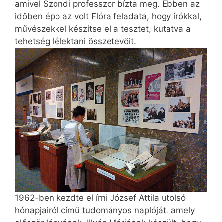
amivel Szondi professzor bízta meg. Ebben az
időben épp az volt Flóra feladata, hogy írókkal,
művészekkel készítse el a tesztet, kutatva a
tehetség lélektani összetevőit.
1962-ben kezdte el írni József Attila utolsó
hónapjairól című tudományos naplóját, amely