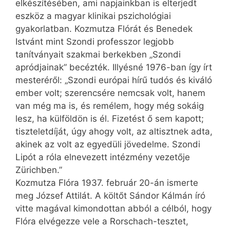
elkészítésében, ami napjainkban is elterjedt
eszköz a magyar klinikai pszichológiai
gyakorlatban. Kozmutza Flórát és Benedek
Istvánt mint Szondi professzor legjobb
tanítványait szakmai berkekben „Szondi
apródjainak” becézték. Illyésné 1976-ban így írt
mesteréről: „Szondi európai hírű tudós és kiváló
ember volt; szerencsére nemcsak volt, hanem
van még ma is, és remélem, hogy még sokáig
lesz, ha külföldön is él. Fizetést ő sem kapott;
tiszteletdíját, úgy ahogy volt, az altisztnek adta,
akinek az volt az egyedüli jövedelme. Szondi
Lipót a róla elnevezett intézmény vezetője
Zürichben.”
Kozmutza Flóra 1937. február 20-án ismerte
meg József Attilát. A költőt Sándor Kálmán író
vitte magával kimondottan abból a célból, hogy
Flóra elvégezze vele a Rorschach-tesztet,