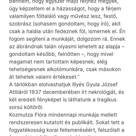
bennem, hogy egyszer majd férjhez megyek,
úgy képzeltem el a házasságot, hogy a férjem
valamilyen föltaláló vagy művész lesz, festő,
szobrász (sohasem gondoltam, hogy író), akit
csak a halála után fedeznek föl, ismernek el. Én
fogom segíteni a munkáját, dolgozom rá. Ennek
az ábrándnak talán olyasmi lehetett az alapja –
gondoltam később, felnőtten –, hogy mivel
magamat nem tartottam képesnek, elég
tehetségesnek alkotómunkára, csak másokon
át tehetek valami értékeset.”
A tárlókban elolvashatjuk Illyés Gyula József
Attiláról 1937 decemberében írt nekrológját, és
két eredeti fényképet is láthatunk a tragikus
sorsú költőről.
Kozmutza Flóra mindennapi munkája mellett
rendszeresen kutatott és publikált. Sokat tett a
fogyatékosság korai felismeréséért, felszólalt a