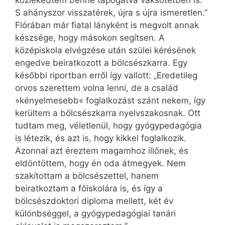
közlekedtem benne tapogatva vaksötétben is.
S ahányszor visszatérek, újra s újra ismeretlen.”
Flórában már fiatal lányként is megvolt annak
készsége, hogy másokon segítsen. A
középiskola elvégzése után szülei kérésének
engedve beiratkozott a bölcsészkarra. Egy
későbbi riportban erről így vallott: „Eredetileg
orvos szerettem volna lenni, de a család
»kényelmesebb« foglalkozást szánt nekem, így
kerültem a bölcsészkarra nyelvszakosnak. Ott
tudtam meg, véletlenül, hogy gyógypedagógia
is létezik, és azt is, hogy kikkel foglalkozik.
Azonnal azt éreztem magamhoz illőnek, és
eldöntöttem, hogy én oda átmegyek. Nem
szakítottam a bölcsészettel, hanem
beiratkoztam a főiskolára is, és így a
bölcsészdoktori diploma mellett, két év
különbséggel, a gyógypedagógiai tanári