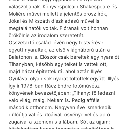
válaszoljanak. Könyvespolcain Shakespeare és
Molière művei mellett a jelentős orosz írók,
Jókai és Mikszáth díszkiadású művei is
megtalálhatók voltak. Flórának volt honnan
örökölnie az irodalom szeretetét.
Összetartó család lévén négy testvérével
együtt nyaraltak, az első világháború után a
Balatonon is. Először csak béreltek egy nyaralót
Tihanyban, később egy telket is vettek ott,
majd házat építettek rá, ahol aztán Illyés
Gyulával olyan sok nyarat töltöttek együtt. Illyés
így ír 1978-ban Rácz Endre fotóművész
könyvének bevezetőjében: „Tihany: fölfedezni
való világ, máig. Nekem is. Pedig afféle
második otthonom. Negyven éve ismerkedik
dűlőútjaival és utcáival, ösvényeivel és apró
zugaival a szemem s a lábam. Sőt az ujjam: