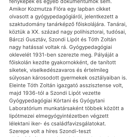
fényképek és egyéb dokumentumok sem.
Amikor Kozmutza Flóra egy lapban cikket
olvasott a gyógypedagógiáról, jelentkezett a
szaktudomány tanárképző főiskolájára. Tanárai,
köztük a XX. század nagy polihisztorai, tudósai,
Bárczi Gusztáv, Szondi Lipót és Tóth Zoltán
nagy hatással voltak rá. Gyógypedagógiai
oklevelét 1931-ben szerezte meg. Pályáját a
főiskolán kezdte gyakornokként, de tanított
siketek, viselkedészavaros és értelmileg
súlyosan károsodott gyermekek osztályaiban is.
Eleinte Tóth Zoltán igazgató asszisztense volt,
majd 1936-tól a Szondi Lipót vezette
Gyógypedagógiai Kórtani és Gyógytani
Laboratórium munkatársaként többek között a
lipótmezei elmegyógyintézetben végzett
lélektani iker- és családfavizsgálatokat.
Szerepe volt a híres Szondi-teszt