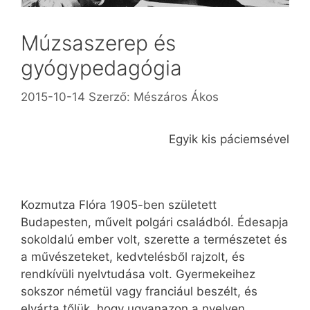
Múzsaszerep és
gyógypedagógia
2015-10-14
Szerző:
Mészáros Ákos
Egyik kis páciemsével
Kozmutza Flóra 1905-ben született
Budapesten, művelt polgári családból. Édesapja
sokoldalú ember volt, szerette a természetet és
a művészeteket, kedvtelésből rajzolt, és
rendkívüli nyelvtudása volt. Gyermekeihez
sokszor németül vagy franciául beszélt, és
elvárta tőlük, hogy ugyanazon a nyelven