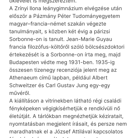
oklevelet is megszereztem.”
A Zrínyi Ilona leánygimnázium elvégzése után
először a Pázmány Péter Tudományegyetem
magyar–francia–német szakán végezte
tanulmányait, s közben két évig a párizsi
Sorbonne-on is tanult. Jean-Marie Guyau
francia filozófus-költőről szóló bölcsészdoktori
értekezését is a Sorbonne-on írta meg, majd
Budapesten védte meg 1931-ben. 1935-ig
összesen tizenegy recenziója jelent meg az
Athenaeum című lapban, például Albert
Schweitzer és Carl Gustav Jung egy-egy
művéről.
A kiállításon a vitrinekben látható régi családi
fényképeken végigkísérhetjük e rendkívüli nő
életútját. A tárlókban megnézhetjük kéziratait,
nyomtatásban megjelent írásait, és persze nem
maradhatnak el a József Attilával kapcsolatos