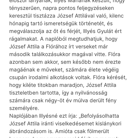
először lányának, Illyés Máriának készült, hogy
tényszerűen, napra pontos feljegyzéseken
keresztül tisztázza József Attilával való, kilenc
hónapig tartó ismeretségük történetét, és
megválaszolja az őt és férjét, Illyés Gyulát ért
rágalmakat. A naplóból megtudhatjuk, hogy
József Attila a Flórához írt verseket már
második találkozásukkor magával vitte. Flóra
azonban sem akkor, sem később nem érezte
magáénak e műveket, számára élete végéig
csupán irodalmi alkotások voltak. Flóra kérését,
hogy kiléte titokban maradjon, József Attila
tiszteletben tartotta, így a nyilvánosság
számára csak négy-öt év múlva derült fény
személyére.
Naplójában Illyésné ezt írja: „Befolyásolhatta
József Attila iránti viselkedésemet kislánykori
ábrándozásom is. Amióta csak fölmerült