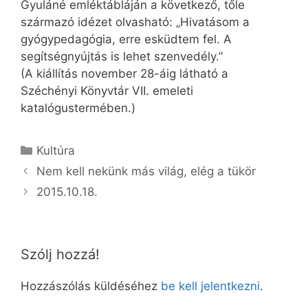
Gyuláné emléktábláján a következő, tőle
származó idézet olvasható: „Hivatásom a
gyógypedagógia, erre esküdtem fel. A
segítségnyújtás is lehet szenvedély.”
(A kiállítás november 28-áig látható a
Széchényi Könyvtár VII. emeleti
katalógustermében.)
Kategória
Kultúra
Nem kell nekünk más világ, elég a tükör
2015.10.18.
Szólj hozzá!
Hozzászólás küldéséhez
be kell jelentkezni
.