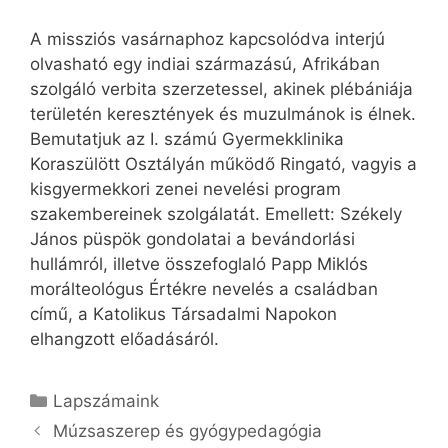
A missziós vasárnaphoz kapcsolódva interjú
olvasható egy indiai származású, Afrikában
szolgáló verbita szerzetessel, akinek plébániája
területén keresztények és muzulmánok is élnek.
Bemutatjuk az I. számú Gyermekklinika
Koraszülött Osztályán működő Ringató, vagyis a
kisgyermekkori zenei nevelési program
szakembereinek szolgálatát. Emellett: Székely
János püspök gondolatai a bevándorlási
hullámról, illetve összefoglaló Papp Miklós
morálteológus Értékre nevelés a családban
című, a Katolikus Társadalmi Napokon
elhangzott előadásáról.
Kategória
Lapszámaink
Múzsaszerep és gyógypedagógia