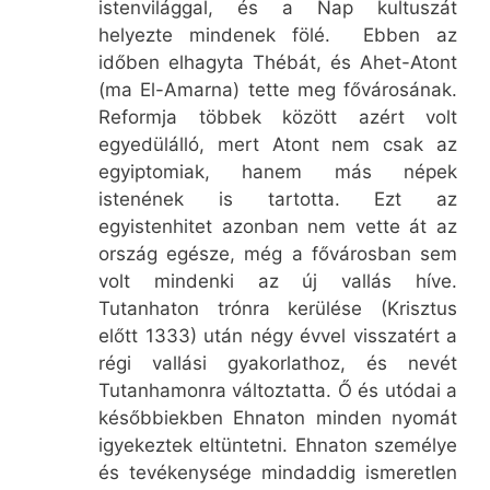
istenvilággal, és a Nap kultuszát
helyezte mindenek fölé. Ebben az
időben elhagyta Thébát, és Ahet-Atont
(ma El-Amarna) tette meg fővárosának.
Reformja többek között azért volt
egyedülálló, mert Atont nem csak az
egyiptomiak, hanem más népek
istenének is tartotta. Ezt az
egyistenhitet azonban nem vette át az
ország egésze, még a fővárosban sem
volt mindenki az új vallás híve.
Tutanhaton trónra kerülése (Krisztus
előtt 1333) után négy évvel visszatért a
régi vallási gyakorlathoz, és nevét
Tutanhamonra változtatta. Ő és utódai a
későbbiekben Ehnaton minden nyomát
igyekeztek eltüntetni. Ehnaton személye
és tevékenysége mindaddig ismeretlen