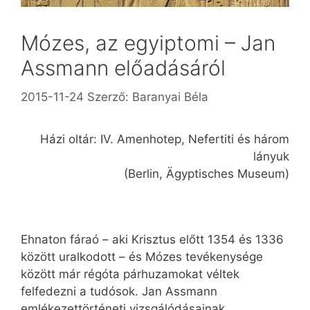
Mózes, az egyiptomi – Jan
Assmann előadásáról
2015-11-24
Szerző:
Baranyai Béla
Házi oltár: IV. Amenhotep, Nefertiti és három
lányuk
(Berlin, Ägyptisches Museum)
Ehnaton fáraó – aki Krisztus előtt 1354 és 1336
között uralkodott – és Mózes tevékenysége
között már régóta párhuzamokat véltek
felfedezni a tudósok. Jan Assmann
emlékezettörténeti vizsgálódásainak