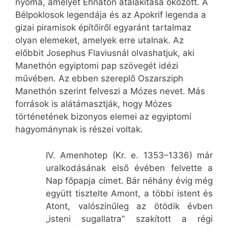
nyoma, amelyet Ehnaton átalakítása okozott. A
Bélpoklosok legendája és az Apokrif legenda a
gizai piramisok építőiről egyaránt tartalmaz
olyan elemeket, amelyek erre utalnak. Az
előbbit Josephus Flaviusnál olvashatjuk, aki
Manethón egyiptomi pap szövegét idézi
művében. Az ebben szereplő Oszarsziph
Manethón szerint felveszi a Mózes nevet. Más
források is alátámasztják, hogy Mózes
történetének bizonyos elemei az egyiptomi
hagyománynak is részei voltak.
IV. Amenhotep (Kr. e. 1353–1336) már
uralkodásának első évében felvette a
Nap főpapja címet. Bár néhány évig még
együtt tisztelte Amont, a többi istent és
Atont, valószínűleg az ötödik évben
„isteni sugallatra” szakított a régi