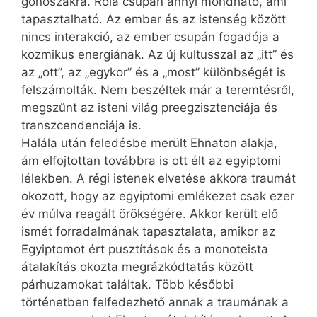
gonoszakra. Róla csupán annyi mondható, ami
tapasztalható. Az ember és az istenség között
nincs interakció, az ember csupán fogadója a
kozmikus energiának. Az új kultusszal az „itt” és
az „ott”, az „egykor” és a „most” különbségét is
felszámolták. Nem beszéltek már a teremtésről,
megszűnt az isteni világ preegzisztenciája és
transzcendenciája is.
Halála után feledésbe merült Ehnaton alakja,
ám elfojtottan továbbra is ott élt az egyiptomi
lélekben. A régi istenek elvetése akkora traumát
okozott, hogy az egyiptomi emlékezet csak ezer
év múlva reagált örökségére. Akkor került elő
ismét forradalmának tapasztalata, amikor az
Egyiptomot ért pusztítások és a monoteista
átalakítás okozta megrázkódtatás között
párhuzamokat találtak. Több későbbi
történetben felfedezhető annak a traumának a