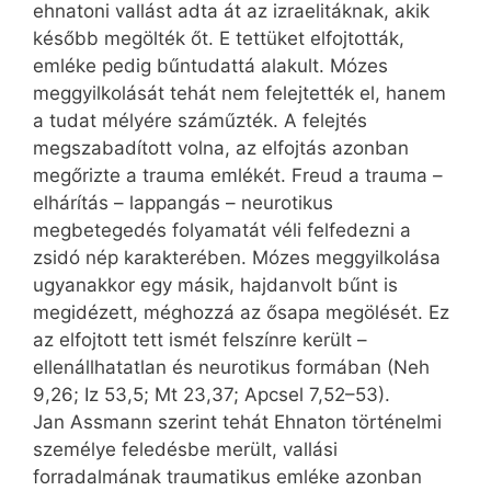
ehnatoni vallást adta át az izraelitáknak, akik
később megölték őt. E tettüket elfojtották,
emléke pedig bűntudattá alakult. Mózes
meggyilkolását tehát nem felejtették el, hanem
a tudat mélyére száműzték. A felejtés
megszabadított volna, az elfojtás azonban
megőrizte a trauma emlékét. Freud a trauma –
elhárítás – lappangás – neurotikus
megbetegedés folyamatát véli felfedezni a
zsidó nép karakterében. Mózes meggyilkolása
ugyan­akkor egy másik, hajdanvolt bűnt is
megidézett, méghozzá az ősapa megölését. Ez
az elfojtott tett ismét felszínre került –
ellenállhatatlan és neurotikus formában (Neh
9,26; Iz 53,5; Mt 23,37; Apcsel 7,52–53).
Jan Assmann szerint tehát Ehnaton történelmi
személye feledésbe merült, vallási
forradalmának traumatikus emléke azonban