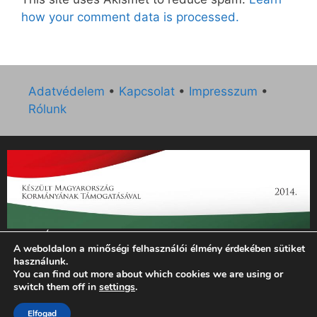
how your comment data is processed.
Adatvédelem
•
Kapcsolat
•
Impresszum
•
Rólunk
„Az Új Ember katolikus hetilap 2014. évi működésének
A weboldalon a minőségi felhasználói élmény érdekében sütiket
támogatását az EGYH-KCP-14-P-0121 sz. támogatási
használunk.
szerződés keretében 3 000 000 Ft összegben támogatta az
You can find out more about which cookies we are using or
Emberi Erőforrások Minisztériuma.”
switch them off in
settings
.
© 2026 Magyar Kurír - Új Ember
• Készült
GeneratePress
Elfogad