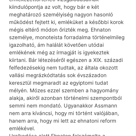
kiindulópontja az volt, hogy bár e két
meghatározó személyiség nagyon hasonló
működést fejtett ki, emléküket a későbbi korok
mégis eltérő módon őrizték meg. Ehnaton
személye, monoteista forradalma történelmileg
igazolható, ám halálát követően utódai
emlékének még az írmagját is igyekeztek
kiirtani. Bár létezéséről egészen a XIX. századi
felfedezésekig nem tudtak, az általa okozott
vallási megrázkódtatás sok évszázadon
keresztül megmaradt az egyiptomi tudat
mélyén. Mózes ezzel szemben a hagyomány
alakja, akiről azonban történelmi szempontból
semmi nem mondató. Ugyanakkor Assmann
nem arra kíváncsi, hogy mi történt valójában,
hanem arra, hogy mi lett az ehnatoni reform
emlékével.