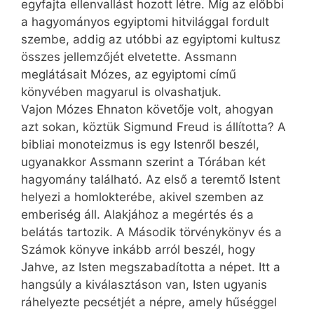
egyfajta ellenvallást hozott létre. Míg az előbbi
a hagyományos egyiptomi hitvilággal fordult
szembe, addig az utóbbi az egyiptomi kultusz
összes jellemzőjét elvetette. Assmann
meglátásait ­Mózes, az egyiptomi című
könyvében magyarul is olvashatjuk.
Vajon Mózes Ehnaton követője volt, ahogyan
azt sokan, köztük ­Sigmund Freud is állította? A
bibliai monoteizmus is egy Istenről beszél,
ugyanakkor Assmann szerint a Tórában két
hagyomány található. Az első a teremtő Istent
helyezi a homlokterébe, akivel szemben az
emberiség áll. Alakjához a megértés és a
belátás tartozik. A Második törvénykönyv és a
Számok könyve inkább arról beszél, hogy
Jahve, az Isten megszabadította a népet. Itt a
hangsúly a kiválasztáson van, Isten ugyanis
ráhelyezte pecsétjét a népre, amely hűséggel