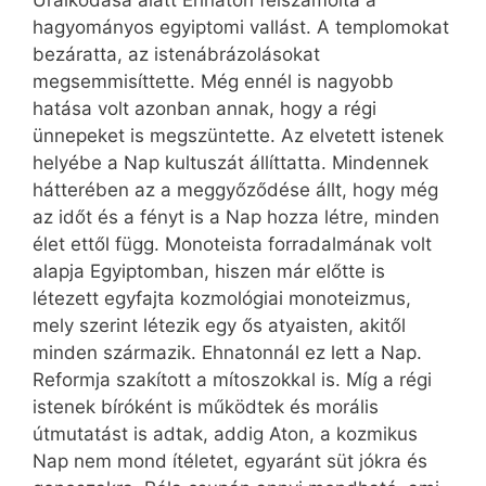
Uralkodása alatt Ehnaton felszámolta a
hagyományos egyiptomi vallást. A templomokat
bezáratta, az istenábrázolásokat
megsemmisíttette. Még ennél is nagyobb
hatása volt azonban annak, hogy a régi
ünnepeket is megszüntette. Az elvetett istenek
helyébe a Nap kultuszát állíttatta. Mindennek
hátterében az a meggyőződése állt, hogy még
az időt és a fényt is a Nap hozza létre, minden
élet ettől függ. Monoteista forradalmának volt
alapja Egyiptomban, hiszen már előtte is
létezett egyfajta kozmológiai monoteizmus,
mely szerint létezik egy ős atyaisten, akitől
minden származik. Ehnatonnál ez lett a Nap.
Reformja szakított a mítoszokkal is. Míg a régi
istenek bíróként is működtek és morális
útmutatást is adtak, addig Aton, a kozmikus
Nap nem mond ítéletet, egy­aránt süt jókra és