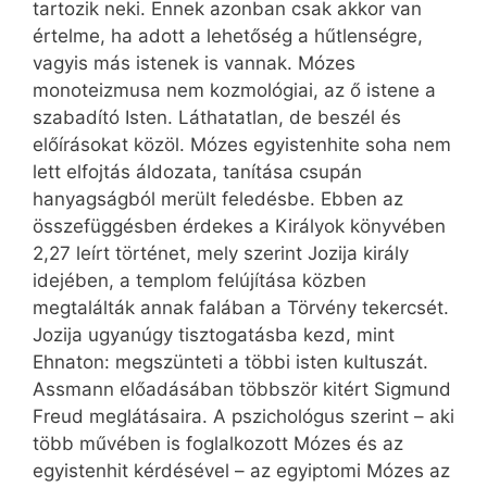
tartozik neki. Ennek azonban csak akkor van
értelme, ha adott a lehetőség a hűtlenségre,
vagyis más istenek is vannak. Mózes
monoteizmusa nem kozmológiai, az ő istene a
szabadító Isten. Láthatatlan, de beszél és
előírásokat közöl. Mózes egyistenhite soha nem
lett elfojtás áldozata, tanítása csupán
hanyagságból merült feledésbe. Ebben az
összefüggésben érdekes a Királyok könyvében
2,27 leírt történet, mely szerint Jozija király
idejében, a templom felújítása közben
megtalálták annak falában a Törvény tekercsét.
Jozija ugyanúgy tisztogatásba kezd, mint
Ehnaton: megszünteti a többi isten kultuszát.
Assmann előadásában többször kitért Sigmund
Freud meglátásaira. A pszichológus szerint – aki
több művében is foglalkozott Mózes és az
egyistenhit kérdésével – az egyiptomi Mózes az