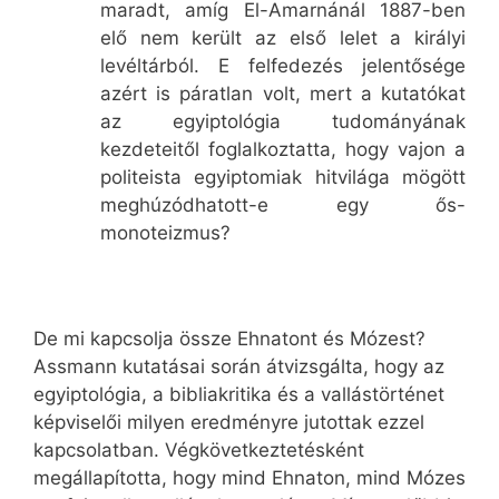
maradt, amíg El-Amarnánál 1887-ben
elő nem került az első lelet a királyi
levéltárból. E felfedezés jelentősége
azért is páratlan volt, mert a kutatókat
az egyiptológia tudományának
kezdeteitől foglalkoztatta, hogy vajon a
politeista egyiptomiak hitvilága mögött
meghúzódhatott-e egy ős-
monoteizmus?
De mi kapcsolja össze Ehnatont és Mózest?
Assmann kutatásai során átvizsgálta, hogy az
egyiptológia, a bibliakritika és a vallástörténet
képviselői milyen eredményre jutottak ezzel
kapcsolatban. Végkövetkeztetésként
megállapította, hogy mind Ehnaton, mind Mózes