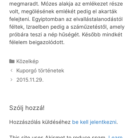
megmaradt. Mózes alakja az emlékezet része
volt, megölésének emlékét pedig el akarták
felejteni. Egyiptomban az elvallástalanodástól
féltek, Izraelben pedig a száműzetéstől, amely
próbára teszi a nép hűségét. Később mindkét
félelem beigazolódott.
Kategória
Közelkép
Kuporgó történetek
2015.11.29.
Szólj hozzá!
Hozzászólás küldéséhez
be kell jelentkezni
.
This site uses Akismet to reduce spam.
Learn