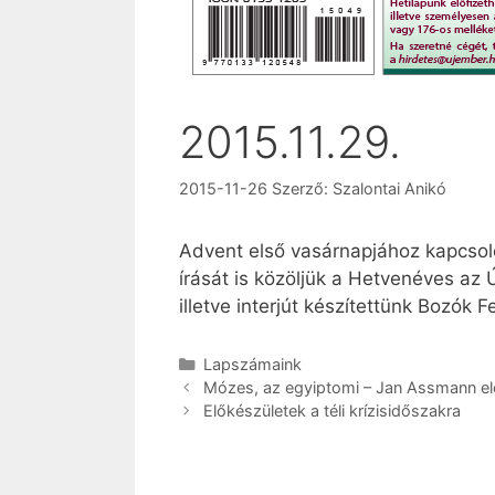
2015.11.29.
2015-11-26
Szerző:
Szalontai Anikó
Advent első vasárnapjához kapcsolód
írását is közöljük a Hetvenéves az 
illetve interjút készítettünk Bozók F
Kategória
Lapszámaink
Mózes, az egyiptomi – Jan Assmann el
Előkészületek a téli krízisidőszakra