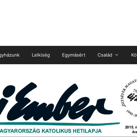
gyházunk
Lelkiség
Egymásért
Család
Kö