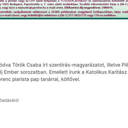
va Török Csaba írt szentírás-magyarázatot, illetve Pili
Új Ember sorozatban. Emellett írunk a Katolikus Karitás
erenc piarista pap tanárral, költővel.
őadásáról