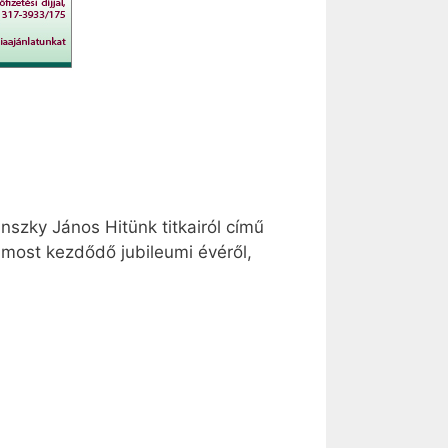
nszky János Hitünk titkairól című
z most kezdődő jubileumi évéről,