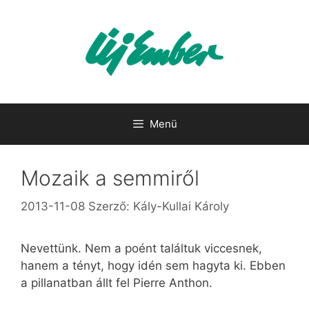
Kilépés
a
tartalomba
Menü
Mozaik a semmiről
2013-11-08
Szerző:
Kály-Kullai Károly
Nevettünk. Nem a poént találtuk viccesnek,
hanem a tényt, hogy idén sem hagyta ki. Ebben
a pillanatban állt fel Pierre Anthon.