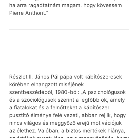
ha arra ragadtatnám magam, hogy kövessem
Pierre Anthont.”
Részlet II. János Pál pápa volt kábítószeresek
körében elhangzott miséjének
szentbeszédéből, 1980-ból: „A pszichológusok
és a szociológusok szerint a legfőbb ok, amely
a fiatalokat és a felnőtteket a kábítószer
pusztító élménye felé vezeti, abban rejlik, hogy
nincs világos és meggyőző erejű motivációjuk
az élethez. Valóban, a biztos mértékek hiánya,