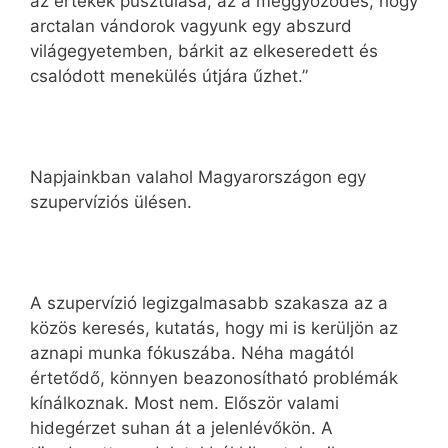
az értékek pusztulása, az a meggyőződés, hogy
arctalan vándorok vagyunk egy abszurd
világegyetemben, bárkit az elkeseredett és
csalódott menekülés útjára űzhet.”
Napjainkban valahol Magyarországon egy
szupervíziós ülésen.
A szupervízió legizgalmasabb szakasza az a
közös keresés, kutatás, hogy mi is kerüljön az
aznapi munka fókuszába. Néha magától
értetődő, könnyen beazonosítható problémák
kínálkoznak. Most nem. Először valami
hidegérzet suhan át a jelenlévőkön. A