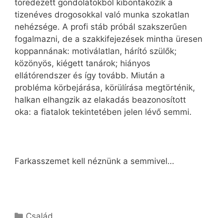
töredezett gondolatokból kibontakozik a
tizenéves drogosokkal való munka szokatlan
nehézsége. A profi stáb próbál szakszerűen
fogalmazni, de a szakkifejezések mintha üresen
koppannának: motiválatlan, hárító szülők;
közönyös, kiégett tanárok; hiányos
ellátórendszer és így tovább. Miután a
probléma körbejárása, körülírása megtörténik,
halkan elhangzik az elakadás beazonosított
oka: a fiatalok tekintetében jelen lévő semmi.
Farkasszemet kell néznünk a semmivel…
Kategória
Család