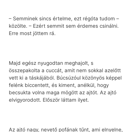
– Semminek sincs értelme, ezt régóta tudom –
közölte. – Ezért semmit sem érdemes csinálni.
Erre most jöttem rá.
Majd egész nyugodtan meghajolt, s
összepakolta a cuccát, amit nem sokkal azelőtt
vett ki a táskájából. Búcsúzóul közönyös képpel
felénk biccentett, és kiment, anélkül, hogy
becsukta volna maga mögött az ajtót. Az ajtó
elvigyorodott. Először láttam ilyet.
Az ajtó nagy, nevető pofának tűnt, ami elnyelne,