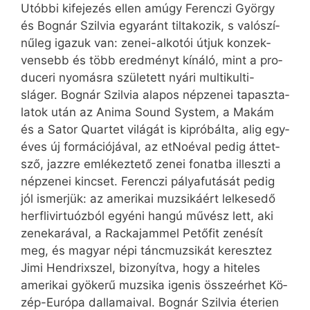
Utób­bi ki­fe­je­zés el­len amúgy Ferenczi György
és Bog­nár Szil­via egy­aránt til­ta­ko­zik, s va­ló­szí­
nű­leg iga­zuk van: ze­nei-al­ko­tói út­juk kon­zek­
ven­sebb és több ered­ményt kí­ná­ló, mint a pro­
du­ce­ri nyo­más­ra szü­le­tett nyá­ri multikulti-
sláger. Bog­nár Szil­via ala­pos nép­ze­nei ta­pasz­ta­
la­tok után az Anima Sound System, a Makám
és a Sator Quartet vi­lá­gát is ki­pró­bál­ta, alig egy­
éves új for­má­ci­ó­já­val, az etNoéval pe­dig át­tet­
sző, jazz­re em­lé­kez­te­tő ze­nei fo­nat­ba il­lesz­ti a
nép­ze­nei kin­cset. Ferenczi pá­lya­fu­tá­sát pe­dig
jól is­mer­jük: az ame­ri­kai mu­zsi­ká­ért lel­ke­se­dő
herflivirtuózból egyé­ni han­gú mű­vész lett, aki
ze­ne­ka­rá­val, a Racka­jam­mel Pe­tő­fit ze­né­sít
meg, és ma­gyar né­pi tánc­mu­zsi­kát ke­resz­tez
Jimi Hend­rixszel, bi­zo­nyít­va, hogy a hi­te­les
ame­ri­kai gyö­ke­rű mu­zsi­ka igen­is ös­­sze­ér­het Kö­
zép-Eu­ró­pa dal­la­ma­i­val. Bog­nár Szil­via éte­ri­en