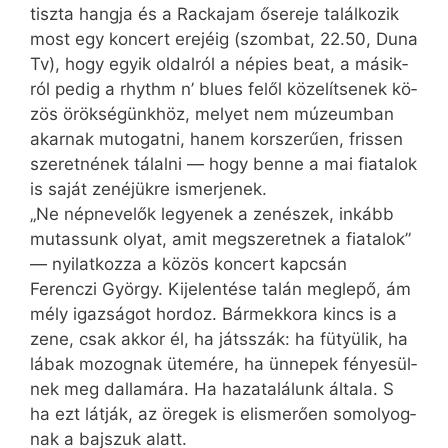
tisz­ta hang­ja és a Rackajam ős­ere­je ta­lál­ko­zik
most egy kon­cert ere­jé­ig (szom­bat, 22.50, Du­na
Tv), hogy egyik ol­dal­ról a né­pi­es be­at, a má­sik­
ról pe­dig a rhythm n’ blu­es fe­lől kö­ze­lít­se­nek kö­
zös örök­sé­günk­höz, me­lyet nem mú­ze­um­ban
akar­nak mu­to­gat­ni, ha­nem kor­sze­rű­en, fris­sen
sze­ret­né­nek tá­lal­ni — hogy ben­ne a mai fi­a­ta­lok
is sa­ját ze­né­jük­re is­mer­je­nek.
„Ne nép­ne­ve­lők le­gye­nek a ze­né­szek, in­kább
mu­tas­sunk olyat, amit meg­sze­ret­nek a fi­a­ta­lok”
— nyi­lat­koz­za a kö­zös kon­cert kap­csán
Ferenczi György. Ki­je­len­té­se ta­lán meg­le­pő, ám
mély igaz­sá­got hor­doz. Bár­mek­ko­ra kincs is a
ze­ne, csak ak­kor él, ha játs­­szák: ha fü­tyü­lik, ha
lá­bak mo­zog­nak üte­mé­re, ha ün­ne­pek fé­nye­sül­
nek meg dal­la­má­ra. Ha ha­za­ta­lá­lunk ál­ta­la. S
ha ezt lát­ják, az öre­gek is el­is­me­rő­en so­mo­lyog­
nak a baj­szuk alatt.