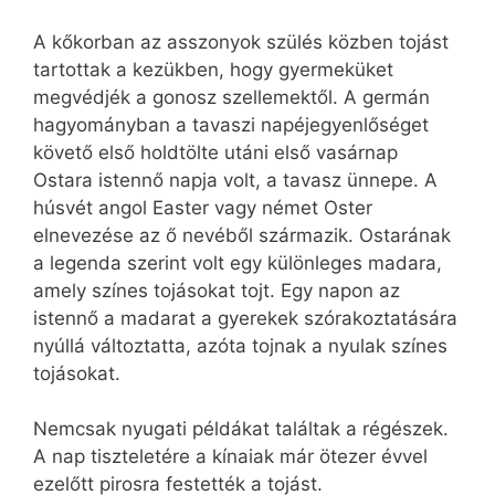
A kőkorban az asszonyok szülés közben tojást
tartottak a kezükben, hogy gyermeküket
megvédjék a gonosz szellemektől. A germán
hagyományban a tavaszi napéjegyenlőséget
követő első holdtölte utáni első vasárnap
Ostara istennő napja volt, a tavasz ünnepe. A
húsvét angol Easter vagy német Oster
elnevezése az ő nevéből származik. Ostarának
a legenda szerint volt egy különleges madara,
amely színes tojásokat tojt. Egy napon az
istennő a madarat a gyerekek szórakoztatására
nyúllá változtatta, azóta tojnak a nyulak színes
tojásokat.
Nemcsak nyugati példákat találtak a régészek.
A nap tiszteletére a kínaiak már ötezer évvel
ezelőtt pirosra festették a tojást.