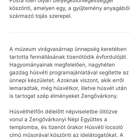
Posta idén olyan bélyegkülönlegességgel
köszönti, amelyen egy, a gyűjtemény anyagából
származó tojás szerepel.
A múzeum virágvasárnap ünnepség keretében
tartotta fennállásának tizenötödik évfordulóját.
Hagyományainak megfelelően, nagyhéten
gazdag húsvéti programajánlatával segítette az
ünnepi készületet. Azoknak viszont, akik erről
lemaradtak, még húsvétkor, illetve húsvét után
is tartogat szép élményeket Zengővárkony.
Húsvéthétfőn délelőtt népviseletbe öltözve
vonul a Zengővárkonyi Népi Együttes a
templomba, és tizenöt órakor Húsvéti locsoló
című műsorával köszönti az idelátogatókat. A