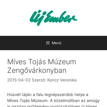
Kilépés
a
tartalomba
Menü
Míves Tojás Múzeum
Zengővárkonyban
2015-04-02
Szerző:
Koncz Veronika
Húsvét táján a falu legnépszerűbb helye a
Míves Tojás Múzeum. A közelmúltban az amúgy
is gazdag gyűjtemény nyolcszázötven új hímes