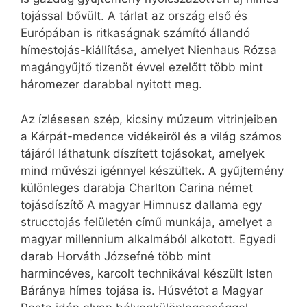
tojással bővült. A tárlat az ország első és
Európában is ritkaságnak számító állandó
hímestojás-kiállítása, amelyet Nienhaus Rózsa
magángyűjtő tizenöt évvel ezelőtt több mint
háromezer darabbal nyitott meg.
Az ízlésesen szép, kicsiny múzeum vitrinjeiben
a Kárpát-medence vidékeiről és a világ számos
tájáról láthatunk díszített tojásokat, amelyek
mind művészi igénnyel készültek. A gyűjtemény
különleges darabja Charlton Carina német
tojásdíszítő A magyar Himnusz dallama egy
strucctojás felületén című munkája, amelyet a
magyar millennium alkalmából alkotott. Egyedi
darab Horváth Józsefné több mint
harmincéves, karcolt technikával készült Isten
Báránya hímes tojása is. Húsvétot a Magyar