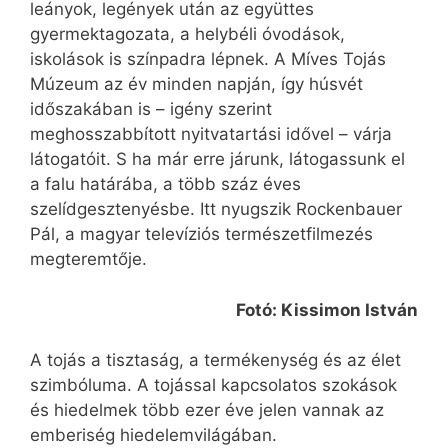
leányok, legények után az együttes
gyermektagozata, a helybéli óvodások,
iskolások is színpadra lépnek. A Míves Tojás
Múzeum az év minden napján, így húsvét
időszakában is – igény szerint
meghosszabbított nyitvatartási idővel – várja
látogatóit. S ha már erre járunk, látogassunk el
a falu határába, a több száz éves
szelídgesztenyésbe. Itt nyugszik Rockenbauer
Pál, a magyar televíziós természetfilmezés
megteremtője.
Fotó: Kissimon István
A tojás a tisztaság, a termékenység és az élet
szimbóluma. A tojással kapcsolatos szokások
és hiedelmek több ezer éve jelen vannak az
emberiség hiedelemvilágában.