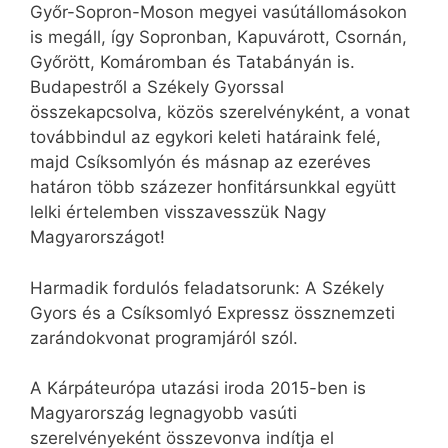
Győr-Sopron-Moson megyei vasútállomásokon
is megáll, így Sopronban, Kapuvárott, Csornán,
Győrött, Komáromban és Tatabányán is.
Budapestről a Székely Gyorssal
összekapcsolva, közös szerelvényként, a vonat
továbbindul az egykori keleti határaink felé,
majd Csíksomlyón és másnap az ezeréves
határon több százezer honfitársunkkal együtt
lelki értelemben visszavesszük Nagy
Magyarországot!
Harmadik fordulós feladatsorunk: A Székely
Gyors és a Csíksomlyó Expressz össznemzeti
zarándokvonat programjáról szól.
A Kárpáteurópa utazási iroda 2015-ben is
Magyarország legnagyobb vasúti
szerelvényeként összevonva indítja el