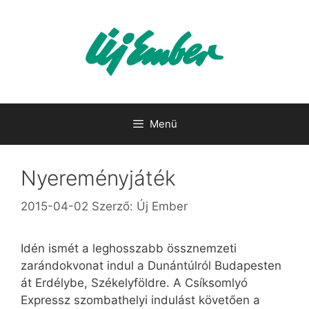
Kilépés
a
tartalomba
Menü
Nyereményjáték
2015-04-02
Szerző:
Új Ember
Idén ismét a leghosszabb össznemzeti
zarándokvonat indul a Dunántúlról Budapesten
át Erdélybe, Székelyföldre. A Csíksomlyó
Expressz szombathelyi indulást követően a