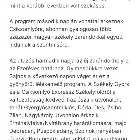
mint a korábbi években volt szokásos.
A program második napján vonattal érkeznek
Csíksomlyóra, ahonnan gyalogosan több
százezer magyar-székely zarándokkal együtt
indulnak a szentmisére.
Az utazás harmadik napja az új zarándokhelyre,
az Ezeréves határhoz, Gyimesbükkre vezet.
Sajnos a következő napon véget ér ez a
gyönyörű, lélekemelő program. A Székely Gyors
és a Csíksomlyó Expressz Székelyföldről a
változatosság kedvéért az északi útvonalon,
tehát Gyergyószentmiklós, Déda, Dés, Zsibó,
Zilah, Nagykároly útvonalon érkezik
Érmihályfalva/Nyírábrány határállomásra, majd
Debrecen, Püspökladány, Szolnok irányában
érkezik Budapestre, ahol a Keleti pályaudvaron