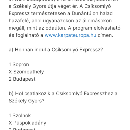
a Székely Gyors útja véget ér. A Csíksomlyó
Expressz természetesen a Dunántúlon halad
hazafelé, ahol ugyanazokon az állomásokon
megáll, mint az odaúton. A program elolvasható
és foglalható a
www.karpateuropa.hu
címen.
a) Honnan indul a Csíksomlyó Expressz?
1 Sopron
X Szombathely
2 Budapest
b) Hol csatlakozik a Csíksomlyó Expresszhez a
Székely Gyors?
1 Szolnok
X Püspökladány
2 Budapest