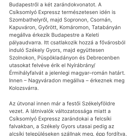
Budapestről a két zarándokvonatot. A
Csíksomlyó Expressz természetesen idén is
Szombathelyről, majd Sopronon, Csornán,
Kapuváron, Győrött, Komáromon, Tatabányán
megállva érkezik Budapestre a Keleti
pályaudvarra. Itt csatlakozik hozzá a fővárosból
induló Székely Gyors, majd együttesen
Szolnokon, Püspökladányon és Debrecenben
utasokat felvéve érik el Nyírábrány/
Érmihályfalvát a jelenlegi magyar–román határt.
Innen – Nagyváradon megállva – érkeznek meg
Kolozsvárra.
Az útvonal innen már a festői Székelyföldre
vezet. A látnivalók változatossága miatt a
Csíksomlyó Expressz zarándokai a felcsíki
falvakban, a Székely Gyors utasai pedig az
alcsíki településeken szállnak meg, épp fordítva,