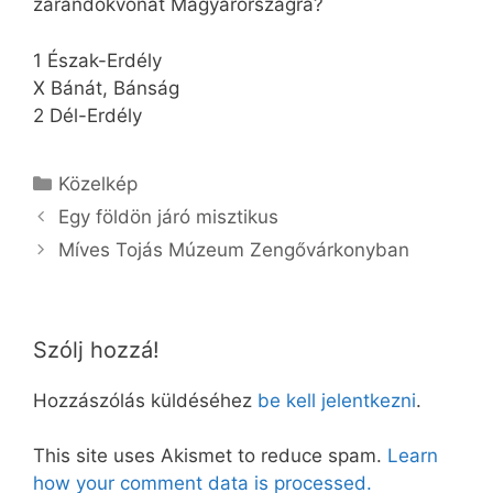
zarándokvonat Magyarországra?
1 Észak-Erdély
X Bánát, Bánság
2 Dél-Erdély
Kategória
Közelkép
Egy földön járó misztikus
Míves Tojás Múzeum Zengővárkonyban
Szólj hozzá!
Hozzászólás küldéséhez
be kell jelentkezni
.
This site uses Akismet to reduce spam.
Learn
how your comment data is processed.