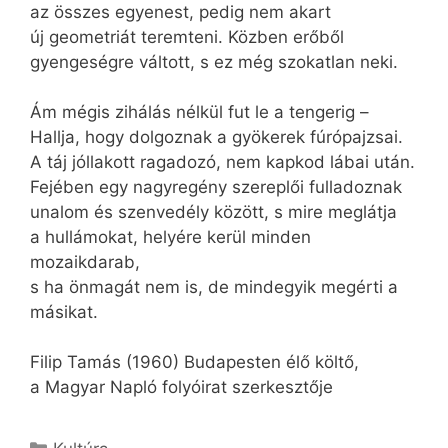
az összes egyenest, pedig nem akart
új geometriát teremteni. Közben erőből
gyengeségre váltott, s ez még szokatlan neki.
Ám mégis zihálás nélkül fut le a tengerig –
Hallja, hogy dolgoznak a gyökerek fúrópajzsai.
A táj jóllakott ragadozó, nem kapkod lábai után.
Fejében egy nagyregény szereplői fulladoznak
unalom és szenvedély között, s mire meglátja
a hullámokat, helyére kerül minden
mozaikdarab,
s ha önmagát nem is, de mindegyik megérti a
másikat.
Filip Tamás (1960) Budapesten élő költő,
a Magyar Napló folyóirat szerkesztője
Kategória