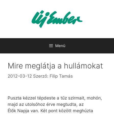
Kilépés
a
tartalomba
Menü
Mire meglátja a hullámokat
2012-03-12
Szerző:
Filip Tamás
Puszta kézzel tépdeste a tűz szirmait, mohón,
majd az utolsóhoz érve megtudta, az
Élők Napja van. Két pont között meghúzta