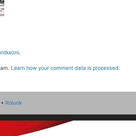
lentkezni
.
spam.
Learn how your comment data is processed.
•
Rólunk