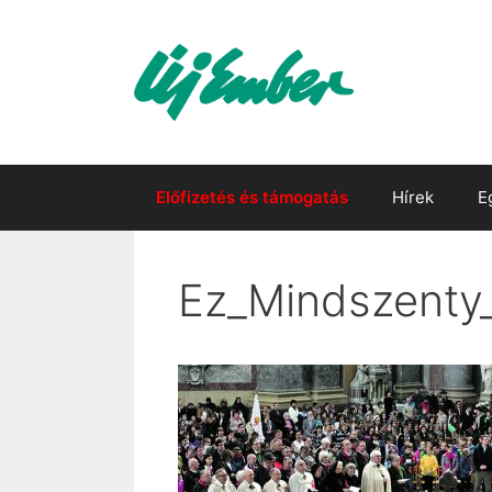
Kilépés
a
tartalomba
Előfizetés és támogatás
Hírek
E
Ez_Mindszenty