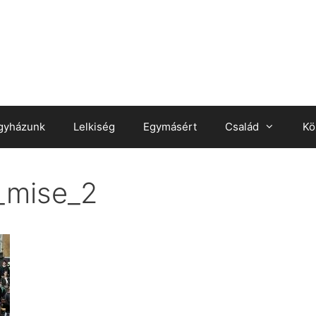
gyházunk
Lelkiség
Egymásért
Család
Kö
_mise_2