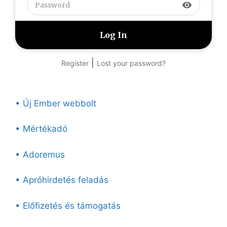
visibility
|
Register
Lost your password?
• Új Ember webbolt
• Mértékadó
• Adoremus
• Apróhirdetés feladás
• Előfizetés és támogatás