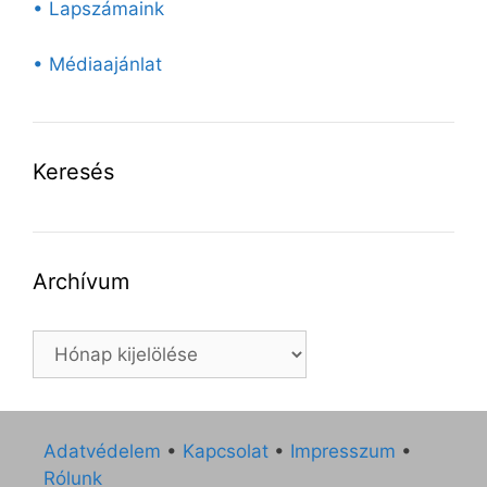
• Lapszámaink
• Médiaajánlat
Keresés
Archívum
Archívum
Adatvédelem
•
Kapcsolat
•
Impresszum
•
Rólunk