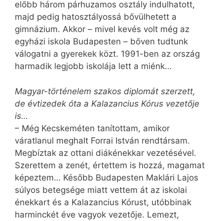
előbb három párhuzamos osztály indulhatott,
majd pedig hatosztályossá bővülhetett a
gimnázium. Akkor – mivel kevés volt még az
egyházi iskola Budapesten – bőven tudtunk
válogatni a gyerekek közt. 1991-ben az ország
harmadik legjobb iskolája lett a miénk…
Magyar-történelem szakos diplomát szerzett,
de évtizedek óta a Kalazancius Kórus vezetője
is…
– Még Kecskeméten tanítottam, amikor
váratlanul meghalt Forrai István rendtársam.
Megbíztak az ottani diákénekkar vezetésével.
Szerettem a zenét, értettem is hozzá, magamat
képeztem… Később Budapesten Maklári Lajos
súlyos betegsége miatt vettem át az iskolai
énekkart és a Kalazancius Kórust, utóbbinak
harminckét éve vagyok vezetője. Lemezt,