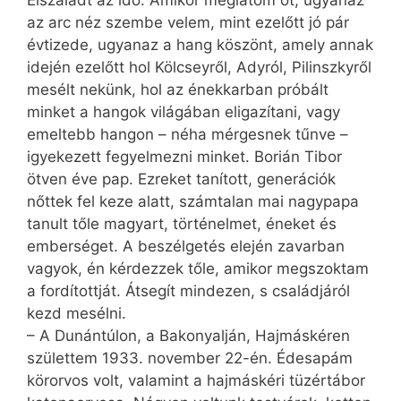
Elszaladt az idő. Amikor meglátom őt, ugyanaz
az arc néz szembe velem, mint ezelőtt jó pár
évtizede, ugyanaz a hang köszönt, amely annak
idején ezelőtt hol Kölcseyről, Adyról, Pilinszkyről
mesélt nekünk, hol az énekkarban próbált
minket a hangok világában eligazítani, vagy
emeltebb hangon – néha mérgesnek tűnve –
igyekezett fegyelmezni minket. Borián Tibor
ötven éve pap. Ezreket tanított, generációk
nőttek fel keze alatt, számtalan mai nagypapa
tanult tőle magyart, történelmet, éneket és
emberséget. A beszélgetés elején zavarban
vagyok, én kérdezzek tőle, amikor megszoktam
a fordítottját. Átsegít mindezen, s családjáról
kezd mesélni.
– A Dunántúlon, a Bakonyalján, Hajmáskéren
születtem 1933. november 22-én. Édesapám
körorvos volt, valamint a hajmáskéri tüzértábor