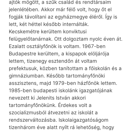
ajtók mögött, a szűk család és rendtársaim
jelenlétében. Akkor már félő volt, hogy őt el
fogják távolítani az egyházmegye éléről. Így is
lett, két héttel később internálták.
Kecskemétre kerültem konviktusi
felügyelőtanárnak. Ott dolgoztam nyolc éven át.
Ezalatt osztályfőnök is voltam. 1967-ben
Budapestre kerültem, a kispapok elöljárója
lettem, tizenegy esztendőn át voltam
prefektusuk, közben tanítottam a főiskolán és a
gimnáziumban. Később tartományfőnöki
asszisztens, majd 1979-ben házfőnök lettem.
1985-ben budapesti iskolánk igazgatójának
nevezett ki Jelenits István akkori
tartományfőnökünk. Érdekes volt a
szocializmusból átvezetni az iskolát a
rendszerváltozásba. Iskolaigazgatóságom
tizenhárom éve alatt nyílt rá lehetőség, hogy