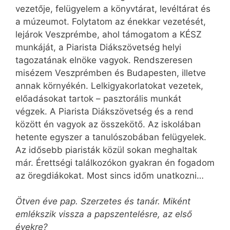
vezetője, felügyelem a könyvtárat, levéltárat és
a múzeumot. Folytatom az énekkar vezetését,
lejárok Veszprémbe, ahol támogatom a KÉSZ
munkáját, a Piarista Diákszövetség helyi
tagozatának elnöke vagyok. Rendszeresen
misézem Veszprémben és Budapesten, illetve
annak környékén. Lelkigyakorlatokat vezetek,
előadásokat tartok – pasztorális munkát
végzek. A Piarista Diákszövetség és a rend
között én vagyok az összekötő. Az iskolában
hetente egyszer a tanulószobában felügyelek.
Az idősebb piaristák közül sokan meghaltak
már. Érettségi találkozókon gyakran én fogadom
az öregdiákokat. Most sincs időm unatkozni…
Ötven éve pap. Szerzetes és tanár. Miként
emlékszik vissza a papszentelésre, az első
évekre?