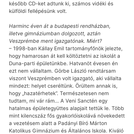
később CD-ket adtunk ki, számos vidéki és
külföldi fellépésünk volt.
Harminc éven át a budapesti rendházban,
illetve gimnáziumban dolgozott, aztán
Veszprémbe ment igazgatónak. Miért?
– 1998-ban Kállay Emil tartományfőnök jelezte,
hogy hamarosan át kell költöztetni az iskolát a
Duna-parti épületünkbe. Hatvanöt évesen én
ezt nem vállaltam. Görbe László rendtársam
viszont Veszprémben volt igazgató, aki vállalta
mindezt: helyet cseréltünk. Örültem annak is,
hogy „hazatérhetek”. Természetesen nem
tudtam, mi vár rám… A Veni Sanctén egy
hatalmas épületegyüttes alapjait tettük le. Több
mint kilencszáz fős gyakorlóiskolává növekedett
a vezetésem alatt a Padányi Bíró Márton
Katolikus Gimnázium és Általános Iskola. Kiváló