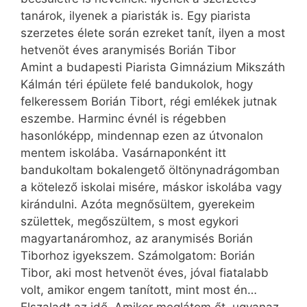
tanárok, ilyenek a piaristák is. Egy piarista
szerzetes élete során ezreket tanít, ilyen a most
hetvenöt éves aranymisés Borián Tibor
Amint a budapesti Piarista Gimnázium Mikszáth
Kálmán téri épülete felé bandukolok, hogy
felkeressem Borián Tibort, régi emlékek jutnak
eszembe. Harminc évnél is régebben
hasonlóképp, mindennap ezen az útvonalon
mentem iskolába. Vasárnaponként itt
bandukoltam bokalengető öltönynadrágomban
a kötelező iskolai misére, máskor iskolába vagy
kirándulni. Azóta megnősültem, gyerekeim
születtek, megőszültem, s most egykori
magyartanáromhoz, az aranymisés Borián
Tiborhoz igyekszem. Számolgatom: Borián
Tibor, aki most hetvenöt éves, jóval fiatalabb
volt, amikor engem tanított, mint most én…