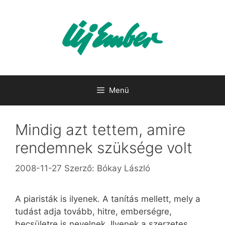
Kilépés
a
tartalomba
Menü
Mindig azt tettem, amire
rendemnek szüksége volt
2008-11-27
Szerző:
Bókay László
A piaristák is ilyenek. A tanítás mellett, mely a
tudást adja tovább, hitre, emberségre,
becsületre is nevelnek. Ilyenek a szerzetes