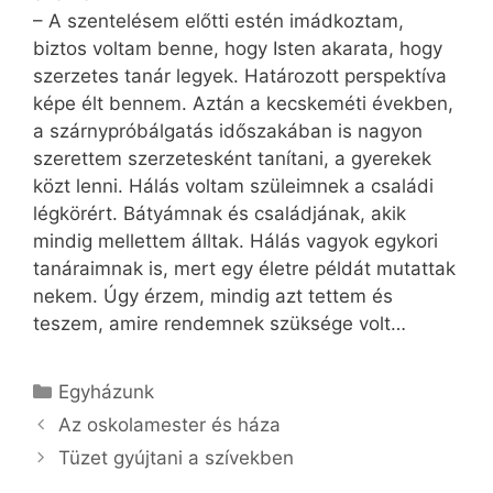
– A szentelésem előtti estén imádkoztam,
biztos voltam benne, hogy Isten akarata, hogy
szerzetes tanár legyek. Határozott perspektíva
képe élt bennem. Aztán a kecskeméti években,
a szárnypróbálgatás időszakában is nagyon
szerettem szerzetesként tanítani, a gyerekek
közt lenni. Hálás voltam szüleimnek a családi
légkörért. Bátyámnak és családjának, akik
mindig mellettem álltak. Hálás vagyok egykori
tanáraimnak is, mert egy életre példát mutattak
nekem. Úgy érzem, mindig azt tettem és
teszem, amire rendemnek szüksége volt…
Kategória
Egyházunk
Az oskolamester és háza
Tüzet gyújtani a szívekben