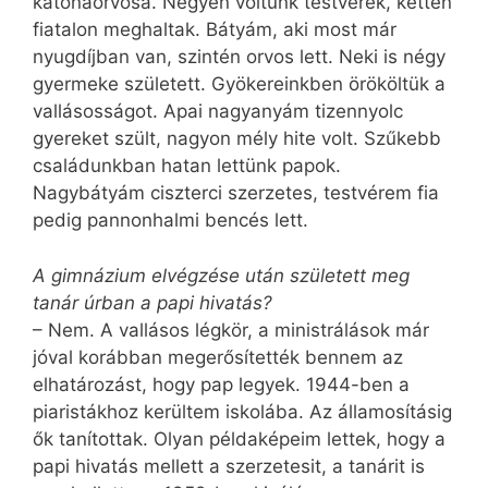
katonaorvosa. Négyen voltunk testvérek, ketten
fiatalon meghaltak. Bátyám, aki most már
nyugdíjban van, szintén orvos lett. Neki is négy
gyermeke született. Gyökereinkben örököltük a
vallásosságot. Apai nagyanyám tizennyolc
gyereket szült, nagyon mély hite volt. Szűkebb
családunkban hatan lettünk papok.
Nagybátyám ciszterci szerzetes, testvérem fia
pedig pannonhalmi bencés lett.
A gimnázium elvégzése után született meg
tanár úrban a papi hivatás?
– Nem. A vallásos légkör, a ministrálások már
jóval korábban megerősítették bennem az
elhatározást, hogy pap legyek. 1944-ben a
piaristákhoz kerültem iskolába. Az államosításig
ők tanítottak. Olyan példaképeim lettek, hogy a
papi hivatás mellett a szerzetesit, a tanárit is