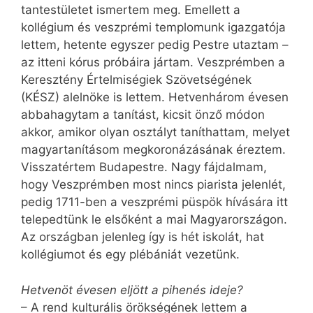
tantestületet ismertem meg. Emellett a
kollégium és veszprémi templomunk igazgatója
lettem, hetente egyszer pedig Pestre utaztam –
az itteni kórus próbáira jártam. Veszprémben a
Keresztény Értelmiségiek Szövetségének
(KÉSZ) alelnöke is lettem. Hetvenhárom évesen
abbahagytam a tanítást, kicsit önző módon
akkor, amikor olyan osztályt taníthattam, melyet
magyartanításom megkoronázásának éreztem.
Visszatértem Budapestre. Nagy fájdalmam,
hogy Veszprémben most nincs piarista jelenlét,
pedig 1711-ben a veszprémi püspök hívására itt
telepedtünk le elsőként a mai Magyarországon.
Az országban jelenleg így is hét iskolát, hat
kollégiumot és egy plébániát vezetünk.
Hetvenöt évesen eljött a pihenés ideje?
– A rend kulturális örökségének lettem a