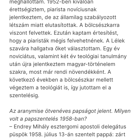
meghallottam. 1952-ben kiválóan
érettségiztem, piarista novíciusnak
jelentkeztem, de az államilag szabályozott
létszám miatt elutasítottak. A bölcsészkarra
viszont felvettek. Ezután kaptam értesítést,
hogy a piaristák mégis felvehetnének. A Lélek
szavára hallgatva őket választottam. Egy év
noviciátus, valamint két év teológiai tanulmány
után újra jelentkeztem magyar-történelem
szakra, most már rendi növendékként. A
következő években a bölcsészkar mellett
végeztem a teológiát is, így jutottam el a
szentelésig.
Az aranymise ötvenéves papságot jelent. Milyen
volt a papszentelés 1958-ban?
– Endrey Mihály esztergomi apostoli delegátus
püspök 1958. július 13-án szentelt pappá: zárt