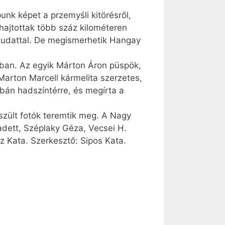
unk képet a przemyśli kitörésről,
 hajtottak több száz kilométeren
 tudattal. De megismerhetik Hangay
nyban. Az egyik Márton Áron püspök,
arton Marcell kármelita szerzetes,
lbán hadszíntérre, és megírta a
szült fotók teremtik meg. A Nagy
adett, Széplaky Géza, Vecsei H.
z Kata. Szerkesztő: Sipos Kata.