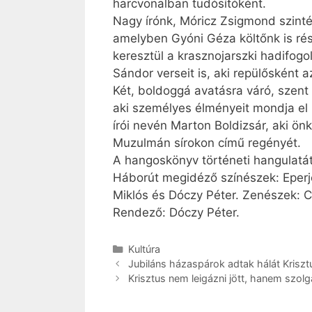
harcvonalban tudósítóként.
Nagy írónk, Móricz Zsigmond szintén
amelyben Gyóni Géza költőnk is rész
keresztül a krasznojarszki hadifog
Sándor verseit is, aki repülősként a
Két, boldoggá avatásra váró, szent
aki személyes élményeit mondja el 
írói nevén Marton Boldizsár, aki ön
Muzulmán sírokon című regényét.
A hangoskönyv történeti hangulatát
Háborút megidéző színészek: Eperje
Miklós és Dóczy Péter. Zenészek: Cs
Rendező: Dóczy Péter.
Kategória
Kultúra
Jubiláns házaspárok adtak hálát Krisz
Krisztus nem leigázni jött, hanem szolgá