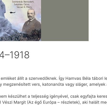
14–1918
 emléket állít a szenvedőknek. Így Hamvas Béla tábori le
y megzenésített vers, katonanóta vagy sláger, amelyek 
em készülhet a teljesség igényével, csak egyfajta kere
 Vészi Margit (Az égő Európa – részletek), aki halált m