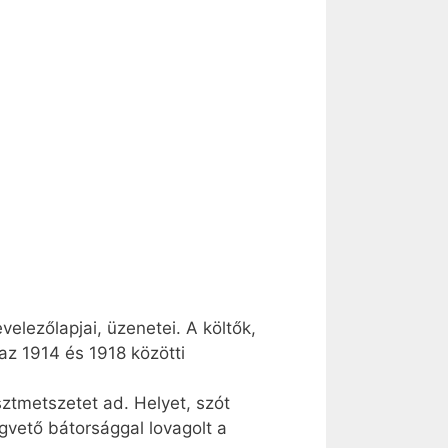
velezőlapjai, üzenetei. A költők,
az 1914 és 1918 közötti
sztmetszetet ad. Helyet, szót
egvető bátorsággal lovagolt a