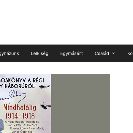
gyházunk
Lelkiség
Egymásért
Család
Kö