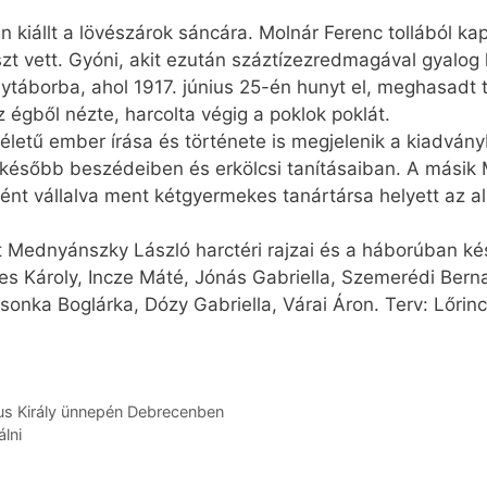
 kiállt a lövészárok sáncára. Molnár Ferenc tollából kap
t vett. Gyóni, akit ezután száztíz­ez­redmagával gyalog
olytáborba, ahol 1917. június 25-én hunyt el, meghasadt
z égből nézte, harcolta végig a poklok poklát.
 életű ember írása és története is megjelenik a kiadvá
később beszédeiben és erkölcsi tanításaiban. A másik M
ként vállalva ment kétgyermekes tanártársa helyett az a
 Mednyánszky László harctéri rajzai és a háborúban ké
s Károly, Incze Máté, Jónás Gabriella, Szemerédi Bern
onka Boglárka, Dózy Gabriella, Várai Áron. Terv: Lőrinc
tus Király ünnepén Debrecenben
lni