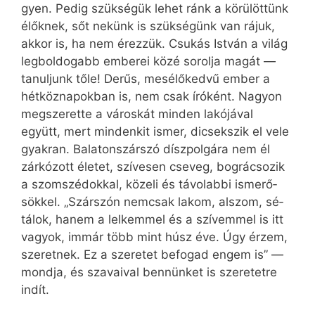
gyen. Pe­dig szük­sé­gük le­het ránk a kö­rü­löt­tünk
élők­nek, sőt ne­künk is szük­sé­günk van rá­juk,
ak­kor is, ha nem érez­zük. Csu­kás Ist­ván a vi­lág
leg­bol­do­gabb em­be­rei kö­zé so­rol­ja ma­gát —
ta­nul­junk tő­le! De­rűs, me­sé­lő­ked­vű em­ber a
hét­köz­nap­ok­ban is, nem csak író­ként. Na­gyon
meg­sze­ret­te a vá­ros­kát min­den la­kó­já­val
együtt, mert min­den­kit is­mer, di­csek­szik el ve­le
gyak­ran. Ba­la­ton­szár­szó dísz­pol­gá­ra nem él
zár­kó­zott éle­tet, szí­ve­sen cse­veg, bog­rá­cso­zik
a szom­szé­dok­kal, kö­ze­li és tá­vo­lab­bi is­me­rő­
sök­kel. „Szár­szón nemcsak la­kom, al­szom, sé­
tá­lok, ha­nem a lel­kem­mel és a szí­vem­mel is itt
va­gyok, im­már több mint húsz éve. Úgy ér­zem,
sze­ret­nek. Ez a sze­re­tet be­fo­gad en­gem is” —
mond­ja, és sza­va­i­val ben­nün­ket is sze­re­tet­re
in­dít.