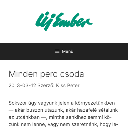
Kilépés
a
tartalomba
Menü
Minden perc csoda
2013-03-12
Szerző:
Kiss Péter
Sok­szor úgy va­gyunk je­len a kör­nye­ze­tünk­ben
— akár bu­szon uta­zunk, akár ha­za­fe­lé sé­tá­lunk
az ut­cánk­ban —, mint­ha sen­ki­hez sem­mi kö­
zünk nem len­ne, vagy nem sze­ret­nénk, hogy le­