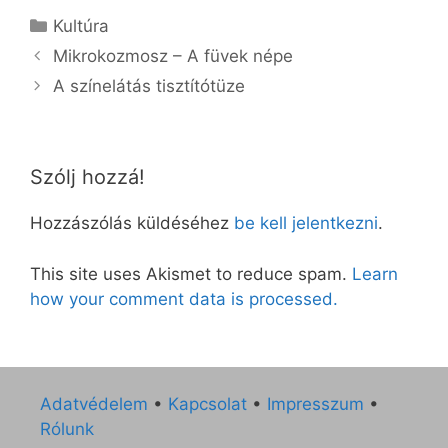
Kategória
Kultúra
Mikrokozmosz – A füvek népe
A színelátás tisztítótüze
Szólj hozzá!
Hozzászólás küldéséhez
be kell jelentkezni
.
This site uses Akismet to reduce spam.
Learn
how your comment data is processed.
Adatvédelem
•
Kapcsolat
•
Impresszum
•
Rólunk