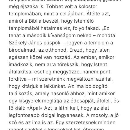
még éjszaka is. Többet volt a kolostor
templomában, mint a cellájában. Átélte azt,
amiről a Biblia beszél, hogy Isten élő
templomából hatalmas víz, folyó fakad. „Ez
tehát a második kívánságom neked – mondta
Székely János püspök –: legyen a templom a
birodalmad, az otthonod. Érezd, hogy Isten
egészen közel van hozzád. Az ember, amikor
imádkozik, nem arra törekszik, hogy Istent
átalakítsa, esetleg meggyőzze, hanem pont
fordítva – mi szeretnénk megváltozni azáltal,
hogy kitárjuk a lelkünket. Az ima boldogító
találkozás, amely hasonló ahhoz, mint amikor
egy kisgyerek meglátja az édesapját, átöleli, és
fölkiált: »Apa!« Azt is látni kell, hogy az élet
legfontosabb dolgai ingyenesek. A mosoly, a jó
szó és az ima is az. Egy szerzetesnek minden
reggel ezekkel a kincsekkel kell ébrednie.