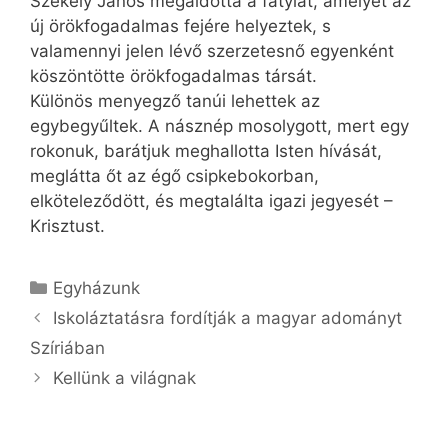
Székely János megáldotta a fátylat, amelyet az
új örökfogadalmas fejére helyeztek, s
valamennyi jelen lévő szerzetesnő egyenként
köszöntötte örökfogadalmas társát.
Különös menyegző tanúi lehettek az
egybegyűltek. A násznép mosolygott, mert egy
rokonuk, barátjuk meghallotta Isten hívását,
meglátta őt az égő csipkebokorban,
elköteleződött, és megtalálta igazi jegyesét –
Krisztust.
Kategória
Egyházunk
Iskoláztatásra fordítják a magyar adományt
Szíriában
Kellünk a világnak