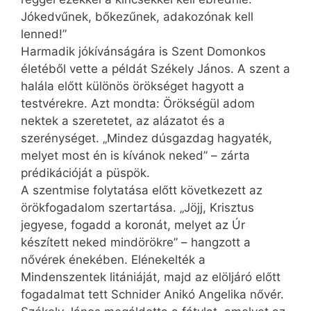
Jókedvűnek, bőkezűnek, adakozónak kell
lenned!”
Harmadik jókívánságára is Szent Domonkos
életéből vette a példát Székely János. A szent a
halála előtt különös örökséget hagyott a
testvérekre. Azt mondta: Örökségül adom
nektek a szeretetet, az alázatot és a
szerénységet. „Mindez dúsgazdag hagyaték,
melyet most én is kívánok neked” – zárta
prédikációját a püspök.
A szentmise folytatása előtt következett az
örökfogadalom szertartása. „Jöjj, Krisztus
jegyese, fogadd a koronát, melyet az Úr
készített neked mind­örökre” – hangzott a
nővérek énekében. Elénekelték a
Mindenszentek litániáját, majd az elöljáró előtt
fogadalmat tett Schnider Anikó Angelika nővér.