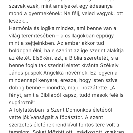
szavak ezek, mint amelyeket egy édesanya
mond a gyermekének: Ne félj, veled vagyok, ott
leszek…
Harmónia és logika mind­ez, ami benne van a
világ teremtésében – a csillagokban éppúgy,
mint a sejtjeinkben. Az ember akkor tud
boldogan élni, ha e szerint az ige szerint alakítja
az életét. Elsőként ezt, a Biblia szeretetét, s a
benne foglaltak szerinti életet kívánta Székely
János püspök Angelika nővérnek. Ez legyen a
mindennapi kenyere, érezze, hogy Isten szíve
dobog benne – mondta, majd hozzátette: „A
fényt, amit a Bibliából kapsz, tudd mások felé is
sugározni!”
A folytatásban is Szent Domonkos életéből
vette jókívánságait a főpásztor. A szent
szerzetes életének rendkívül fontos tere volt a
templom. Sokat időzött ott, imádkozott, gyakran