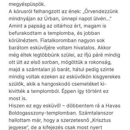
megyéspüspök.
A kórusról felhangzott az ének: „Örvendezzünk
mindnyájan az Úrban, ünnepi napot ülvén…”
Amint a papság az oltárhoz ért, magam is
befurakodtam a templomba, és jobban
körülnéztem. Fiatalkoromban nagyon sok
barátom esküvőjére voltam hivatalos. Akkor
még éltek legtöbbünk szülei, az ifjú páré mindig
ott ült az első sorban, mögöttük a rokonság,
majd a számtalan jó barát, hátul pedig szinte
mindig voltak ezeken az esküvőkön kisgyerekes
szülők, akik a hangoskodó csemetéket ki-
kivitték a templomból. Éppen így történt ez
most is.
Hiszen ez egy esküvő! – döbbentem rá a Havas
Boldogasszony-templomban. Számtalanszor
hallottam már, hogy a szerzetesnő „Krisztus
jegyese”, de a kifejezés csak most nyert