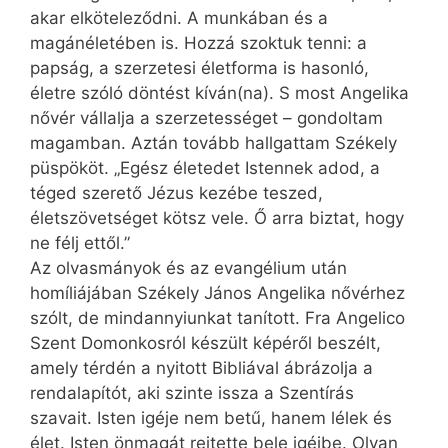
akar elköteleződni. A munkában és a
magánéletében is. Hozzá szoktuk tenni: a
papság, a szerzetesi életforma is hasonló,
életre szóló döntést kíván(na). S most Angelika
nővér vállalja a szerzetességet – gondoltam
magamban. Aztán tovább hallgattam Székely
püspököt. „Egész életedet Istennek adod, a
téged szerető Jézus kezébe teszed,
életszövetséget kötsz vele. Ő arra biztat, hogy
ne félj ettől.”
Az olvasmányok és az evangélium után
homíliájában Székely János Angelika nővérhez
szólt, de mind­annyiunkat tanított. Fra Angelico
Szent Domonkosról készült képéről beszélt,
amely térdén a nyitott Bibliával ábrázolja a
rendalapítót, aki szinte issza a Szentírás
szavait. Isten igéje nem betű, hanem lélek és
élet. Isten önmagát rejtette bele igéibe. Olyan