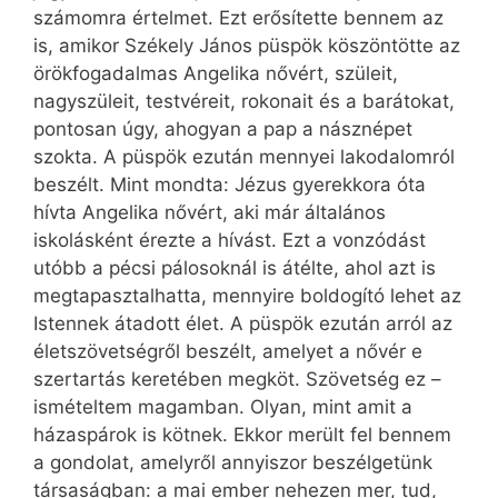
számomra értelmet. Ezt erősítette bennem az
is, amikor Székely János püspök köszöntötte az
örökfogadalmas Angelika nővért, szüleit,
nagyszüleit, testvéreit, rokonait és a barátokat,
pontosan úgy, ahogyan a pap a násznépet
szokta. A püspök ezután mennyei lakodalomról
beszélt. Mint mondta: Jézus gyerekkora óta
hívta Angelika nővért, aki már általános
iskolásként érezte a hívást. Ezt a vonzódást
utóbb a pécsi pálosoknál is átélte, ahol azt is
megtapasztalhatta, mennyire boldogító lehet az
Istennek átadott élet. A püspök ezután arról az
életszövetségről beszélt, amelyet a nővér e
szertartás keretében megköt. Szövetség ez –
ismételtem magamban. Olyan, mint amit a
házaspárok is kötnek. Ekkor merült fel bennem
a gondolat, amelyről annyiszor beszélgetünk
társaságban: a mai ember nehezen mer, tud,