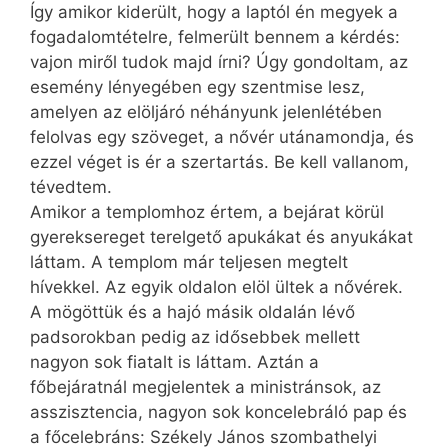
Így amikor kiderült, hogy a laptól én megyek a
fogadalomtételre, felmerült bennem a kérdés:
vajon miről tudok majd írni? Úgy gondoltam, az
esemény lényegében egy szentmise lesz,
amelyen az elöljáró néhányunk jelenlété­ben
felolvas egy szöveget, a nővér utánamondja, és
ezzel véget is ér a szertartás. Be kell vallanom,
tévedtem.
Amikor a templomhoz értem, a bejárat körül
gyereksereget terelgető apukákat és anyukákat
láttam. A templom már teljesen megtelt
hívekkel. Az egyik oldalon elöl ültek a nővérek.
A mögöttük és a hajó másik oldalán lévő
padsorokban pedig az idősebbek mellett
nagyon sok fiatalt is láttam. Aztán a
főbejáratnál megjelentek a ministránsok, az
asszisztencia, nagyon sok koncelebráló pap és
a főcelebráns: Székely János szombathelyi