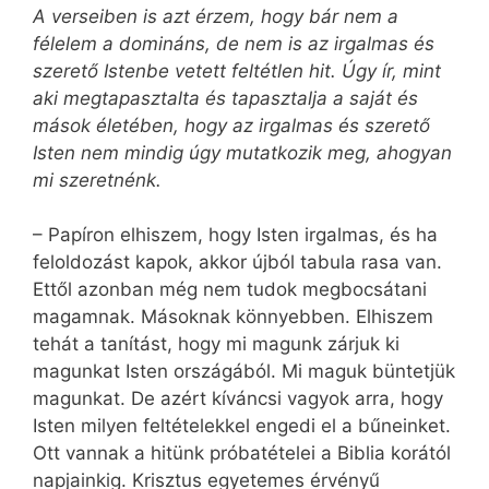
A verseiben is azt érzem, hogy bár nem a
félelem a domináns, de nem is az irgalmas és
szerető Istenbe vetett feltétlen hit. Úgy ír, mint
aki megtapasztalta és tapasztalja a saját és
mások életében, hogy az irgalmas és szerető
Isten nem mindig úgy mutatkozik meg, ahogyan
mi szeretnénk.
– Papíron elhiszem, hogy Isten irgalmas, és ha
feloldozást kapok, akkor újból tabula rasa van.
Ettől azonban még nem tudok megbocsátani
magamnak. Másoknak könnyebben. Elhiszem
tehát a tanítást, hogy mi magunk zárjuk ki
magunkat Isten országából. Mi maguk büntetjük
magunkat. De azért kíváncsi vagyok arra, hogy
Isten milyen feltételekkel engedi el a bűneinket.
Ott vannak a hitünk próbatételei a Biblia korától
napjainkig. Krisztus egyetemes érvényű