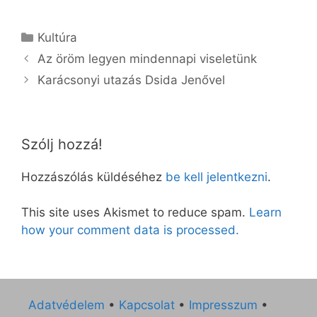
Kategória
Kultúra
Az öröm legyen mindennapi viseletünk
Karácsonyi utazás Dsida Jenővel
Szólj hozzá!
Hozzászólás küldéséhez
be kell jelentkezni
.
This site uses Akismet to reduce spam.
Learn
how your comment data is processed.
Adatvédelem
•
Kapcsolat
•
Impresszum
•