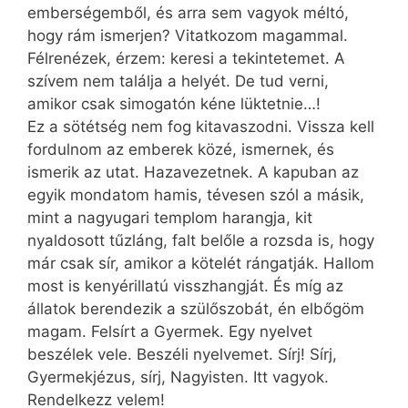
emberségemből, és arra sem vagyok méltó,
hogy rám ismerjen? Vitatkozom magammal.
Félrenézek, érzem: keresi a tekintetemet. A
szívem nem találja a helyét. De tud verni,
amikor csak simogatón kéne lüktetnie…!
Ez a sötétség nem fog kitavaszodni. Vissza kell
fordulnom az emberek közé, ismernek, és
ismerik az utat. Hazavezetnek. A kapuban az
egyik mondatom hamis, tévesen szól a másik,
mint a nagyugari templom harangja, kit
nyaldosott tűzláng, falt belőle a rozsda is, hogy
már csak sír, amikor a kötelét rángatják. Hallom
most is kenyérillatú visszhangját. És míg az
állatok berendezik a szülőszobát, én elbőgöm
magam. Felsírt a Gyermek. Egy nyelvet
beszélek vele. Beszéli nyelvemet. Sírj! Sírj,
Gyermekjézus, sírj, Nagyisten. Itt vagyok.
Rendelkezz velem!