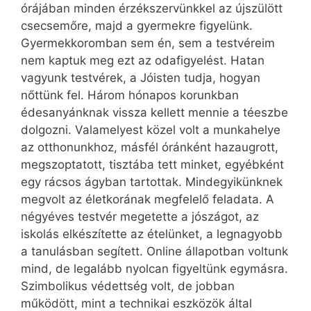
órájában minden érzékszervünkkel az újszülött
csecsemőre, majd a gyermekre figyelünk.
Gyermekkoromban sem én, sem a testvéreim
nem kaptuk meg ezt az odafigyelést. Hatan
vagyunk testvérek, a Jóisten tudja, hogyan
nőttünk fel. Három hónapos korunkban
édesanyánknak vissza kellett mennie a téeszbe
dolgozni. Valamelyest közel volt a munkahelye
az otthonunkhoz, másfél óránként hazaugrott,
megszoptatott, tisztába tett minket, egyébként
egy rácsos ágyban tartottak. Mindegyikünknek
megvolt az életkorának megfelelő feladata. A
négyéves testvér meg­etette a jószágot, az
iskolás elkészítette az ételünket, a legnagyobb
a tanulásban segített. Online állapotban voltunk
mind, de legalább nyolcan figyeltünk egymásra.
Szimbolikus védettség volt, de jobban
működött, mint a technikai eszközök által