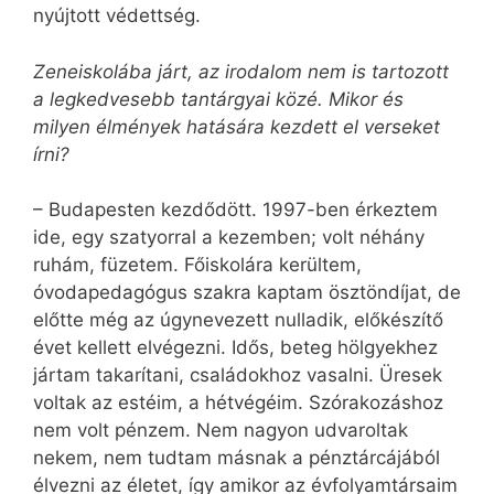
nyújtott védettség.
Zeneiskolába járt, az irodalom nem is tartozott
a legkedvesebb tantárgyai közé. Mikor és
milyen élmények hatására kezdett el verseket
írni?
– Budapesten kezdődött. 1997-ben érkeztem
ide, egy szatyorral a kezemben; volt néhány
ruhám, füzetem. Főiskolára kerültem,
óvodapedagógus szakra kaptam ösztöndíjat, de
előtte még az úgynevezett nulladik, előkészítő
évet kellett elvégezni. Idős, beteg hölgyekhez
jártam takarítani, családokhoz vasalni. Üresek
voltak az estéim, a hétvégéim. Szórakozáshoz
nem volt pénzem. Nem nagyon udvaroltak
nekem, nem tudtam másnak a pénztárcájából
élvezni az életet, így amikor az évfolyamtársaim