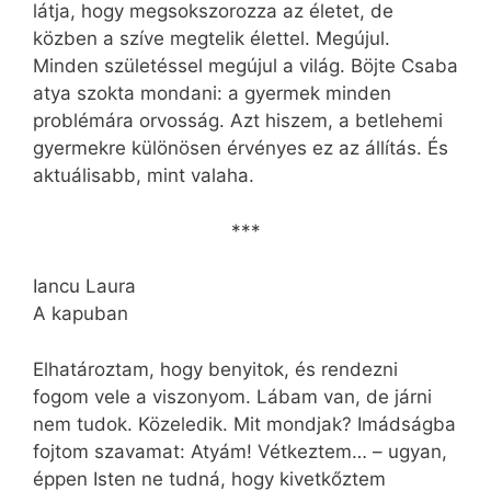
látja, hogy megsokszorozza az életet, de
közben a szíve megtelik élettel. Megújul.
Minden születéssel megújul a világ. Böjte Csaba
atya szokta mondani: a gyermek minden
problémára orvosság. Azt hiszem, a betlehemi
gyermekre különösen érvényes ez az állítás. És
aktuálisabb, mint valaha.
***
Iancu Laura
A kapuban
Elhatároztam, hogy benyitok, és rendezni
fogom vele a viszonyom. Lábam van, de járni
nem tudok. Közeledik. Mit mondjak? Imádságba
fojtom szavamat: Atyám! Vétkeztem… – ugyan,
éppen Isten ne tudná, hogy kivetkőztem