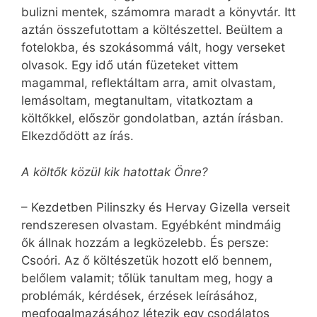
bulizni mentek, számomra maradt a könyvtár. Itt
aztán összefutottam a költészettel. Beültem a
fotelokba, és szokásommá vált, hogy verseket
olvasok. Egy idő után füzeteket vittem
magammal, reflektáltam arra, amit olvastam,
lemásoltam, megtanultam, vitatkoztam a
költőkkel, először gondolatban, aztán írásban.
Elkezdődött az írás.
A költők közül kik hatottak Önre?
– Kezdetben Pilinszky és Hervay Gizella verseit
rendszeresen olvastam. Egyébként mindmáig
ők állnak hozzám a legközelebb. És persze:
Csoóri. Az ő költészetük hozott elő bennem,
belőlem valamit; tőlük tanultam meg, hogy a
problémák, kérdések, érzések leírásához,
megfogalmazásához létezik egy csodálatos