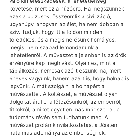
való kimerészkedések, a lehetetlenség
követése, mert ez a húzóerő. Ha megszűnnek
ezek a pulzusok, összeomlik a civilizáció,
ugyanúgy, ahogyan az élet, ha nem dobban a
szív. Tudjuk, hogy itt a földön minden
töredékes, és a megismerésünk homályos,
mégis, nem szabad lemondanunk a
lehetetlenről. A művészet a jelenben is az örök
érvényűre kap meghívást. Olyan ez, mint a
táplálkozás: nemcsak azért eszünk ma, mert
éhesek vagyunk, hanem azért is, hogy holnap is
legyünk. A mát szolgálni a holnapért a
művészettel. A költészet, a művészet olyan
dolgokat árul el a létezésünkről, az emberről,
titkokról, amiket egyetlen más módszerrel, a
tudomány révén sem tudhatunk meg. A
művészet profán kinyilatkoztatás, a Jóisten
hatalmas adománya az emberiségnek.