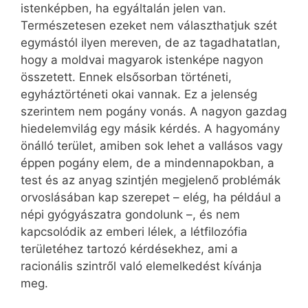
istenképben, ha egyáltalán jelen van.
Természetesen ezeket nem választhatjuk szét
egymástól ilyen mereven, de az tagadhatatlan,
hogy a moldvai magyarok istenképe nagyon
összetett. Ennek elsősorban történeti,
egyháztörténeti okai vannak. Ez a jelenség
szerintem nem pogány vonás. A nagyon gazdag
hiedelemvilág egy másik kérdés. A hagyomány
önálló terület, amiben sok lehet a vallásos vagy
éppen pogány elem, de a mindennapokban, a
test és az anyag szintjén megjelenő problémák
orvoslásában kap szerepet – elég, ha például a
népi gyógyászatra gondolunk –, és nem
kapcsolódik az emberi lélek, a létfilozófia
területéhez tartozó kérdésekhez, ami a
racionális szintről való elemelkedést kívánja
meg.