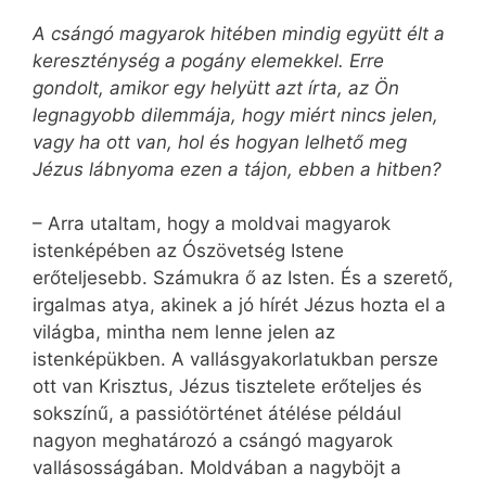
A csángó magyarok hitében mindig együtt élt a
kereszténység a pogány elemekkel. Erre
gondolt, amikor egy helyütt azt írta, az Ön
legnagyobb dilemmája, hogy miért nincs jelen,
vagy ha ott van, hol és hogyan lelhető meg
Jézus lábnyoma ezen a tájon, ebben a hitben?
– Arra utaltam, hogy a moldvai magyarok
istenképében az Ószövetség Istene
erőteljesebb. Számukra ő az Isten. És a szerető,
irgalmas atya, akinek a jó hírét Jézus hozta el a
világba, mintha nem lenne jelen az
istenképükben. A vallásgyakorlatukban persze
ott van Krisztus, Jézus tisztelete erőteljes és
sokszínű, a passiótörténet átélése például
nagyon meghatározó a csángó magyarok
vallásosságában. Moldvában a nagyböjt a