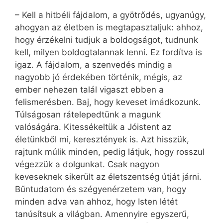
– Kell a hitbéli fájdalom, a gyötrődés, ugyanúgy,
ahogyan az életben is megtapasztaljuk: ahhoz,
hogy érzékelni tudjuk a boldogságot, tudnunk
kell, milyen boldogtalannak lenni. Ez fordítva is
igaz. A fájdalom, a szenvedés mindig a
nagyobb jó érdekében történik, mégis, az
ember nehezen talál vigaszt ebben a
felismerésben. Baj, hogy keveset imádkozunk.
Túlságosan rátelepedtünk a magunk
valóságára. Kitessékeltük a Jóistent az
életünkből mi, keresztények is. Azt hisszük,
rajtunk múlik minden, pedig látjuk, hogy rosszul
végezzük a dolgunkat. Csak nagyon
keveseknek sikerült az életszentség útját járni.
Bűntudatom és szégyenérzetem van, hogy
minden adva van ahhoz, hogy Isten létét
tanúsítsuk a világban. Amennyire egyszerű,