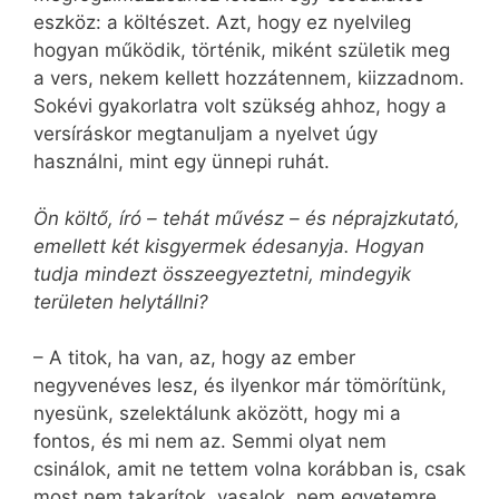
eszköz: a költészet. Azt, hogy ez nyelvileg
hogyan működik, történik, miként születik meg
a vers, nekem kellett hozzátennem, kiizzadnom.
Sokévi gyakorlatra volt szükség ahhoz, hogy a
versíráskor megtanuljam a nyelvet úgy
használni, mint egy ünnepi ruhát.
Ön költő, író – tehát művész – és néprajzkutató,
emellett két kisgyermek édesanyja. Hogyan
tudja mindezt összeegyeztetni, mindegyik
területen helytállni?
– A titok, ha van, az, hogy az ember
negyvenéves lesz, és ilyenkor már tömörítünk,
nyesünk, szelektálunk aközött, hogy mi a
fontos, és mi nem az. Semmi olyat nem
csinálok, amit ne tettem volna korábban is, csak
most nem takarítok, vasalok, nem egyetemre