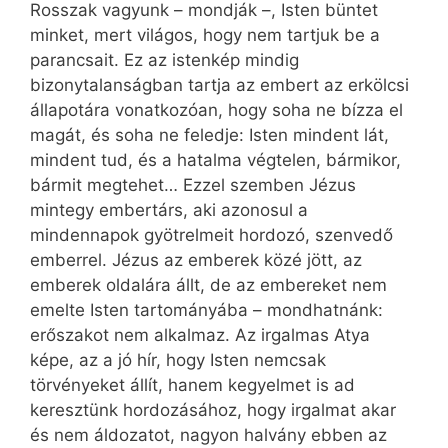
Rosszak vagyunk – mondják –, Isten büntet
minket, mert világos, hogy nem tartjuk be a
parancsait. Ez az istenkép mindig
bizonytalanságban tartja az embert az erkölcsi
állapotára vonatkozóan, hogy soha ne bízza el
magát, és soha ne feledje: Isten mindent lát,
mindent tud, és a hatalma végtelen, bármikor,
bármit megtehet… Ezzel szemben Jézus
mintegy embertárs, aki azonosul a
mindennapok gyötrelmeit hordozó, szenvedő
emberrel. Jézus az emberek közé jött, az
emberek oldalára állt, de az embereket nem
emelte Isten tartományába – mondhatnánk:
erőszakot nem alkalmaz. Az irgalmas Atya
képe, az a jó hír, hogy Isten nemcsak
törvényeket állít, hanem kegyelmet is ad
keresztünk hordozásához, hogy irgalmat akar
és nem áldozatot, nagyon halvány ebben az