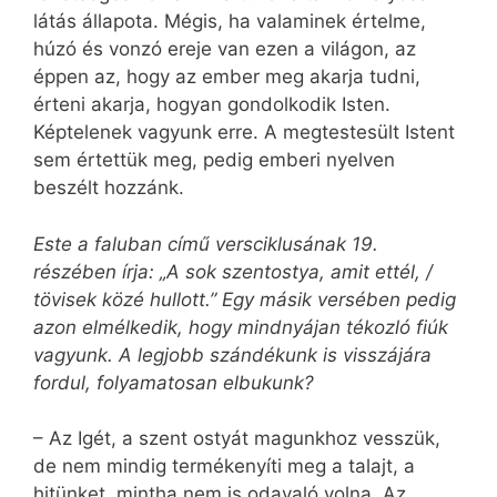
látás állapota. Mégis, ha valaminek értelme,
húzó és vonzó ereje van ezen a világon, az
éppen az, hogy az ember meg akarja tudni,
érteni akarja, hogyan gondolkodik Isten.
Képtelenek vagyunk erre. A megtestesült Istent
sem értettük meg, pedig emberi nyelven
beszélt hozzánk.
Este a faluban című versciklusának 19.
részében írja: „A sok szentostya, amit ettél, /
tövisek közé hullott.” Egy másik versében pedig
azon elmélkedik, hogy mindnyájan tékozló fiúk
vagyunk. A legjobb szándékunk is visszájára
fordul, folyamatosan elbukunk?
– Az Igét, a szent ostyát magunkhoz vesszük,
de nem mindig termékenyíti meg a talajt, a
hitünket, mintha nem is odavaló volna. Az