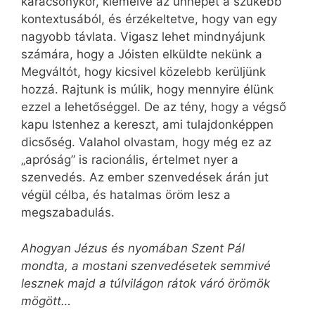
karácsonykor, kiemelve az ünnepet a szűkebb
kontextusából, és érzékeltetve, hogy van egy
nagyobb távlata. Vigasz lehet mindnyájunk
számára, hogy a Jóisten elküldte nekünk a
Megváltót, hogy kicsivel közelebb kerüljünk
hozzá. Rajtunk is múlik, hogy mennyire élünk
ezzel a lehetőséggel. De az tény, hogy a végső
kapu Istenhez a kereszt, ami tulajdonképpen
dicsőség. Valahol olvastam, hogy még ez az
„apróság” is racionális, értelmet nyer a
szenvedés. Az ember szenvedések árán jut
végül célba, és hatalmas öröm lesz a
megszabadulás.
Ahogyan Jézus és nyomában Szent Pál
mondta, a mostani szenvedésetek semmivé
lesznek majd a túlvilágon rátok váró örömök
mögött…