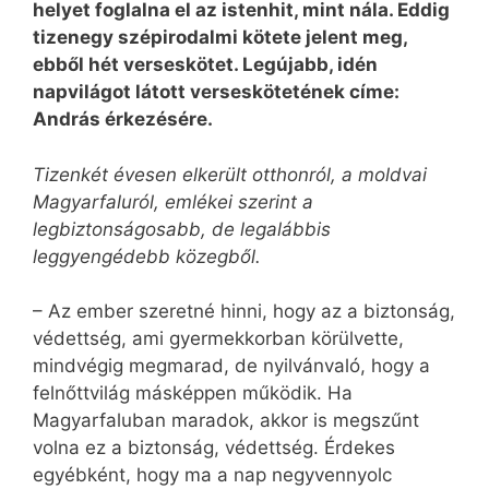
helyet foglalna el az istenhit, mint nála. Eddig
tizenegy szépirodalmi kötete jelent meg,
ebből hét verseskötet. Legújabb, idén
napvilágot látott verseskötetének címe:
András érkezésére.
Tizenkét évesen elkerült otthonról, a moldvai
Magyarfaluról, emlékei szerint a
legbiztonságosabb, de legalábbis
leggyengédebb közegből.
– Az ember szeretné hinni, hogy az a biztonság,
védettség, ami gyermekkorban körülvette,
mindvégig megmarad, de nyilvánvaló, hogy a
felnőttvilág másképpen mű­ködik. Ha
Magyarfaluban maradok, akkor is megszűnt
volna ez a biztonság, védettség. Érdekes
egyébként, hogy ma a nap negyvennyolc