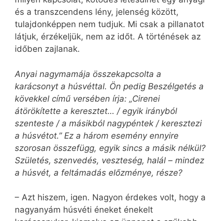
és a transzcendens lény, jelenség között,
tulajdonképpen nem tudjuk. Mi csak a pillanatot
látjuk, érzékeljük, nem az időt. A történések az
időben zajlanak.
Anyai nagymamája összekapcsolta a
karácsonyt a húsvéttal. Ön pedig Beszélgetés a
kövekkel című versében írja: „Cirenei
átörökítette a keresztet… / egyik irányból
szenteste / a másikból nagypéntek / keresztezi
a húsvétot.” Ez a három esemény ennyire
szorosan összefügg, egyik sincs a másik nélkül?
Születés, szenvedés, veszteség, halál – mindez
a húsvét, a feltámadás előzménye, része?
– Azt hiszem, igen. Nagyon érdekes volt, hogy a
nagyanyám húsvéti éneket énekelt