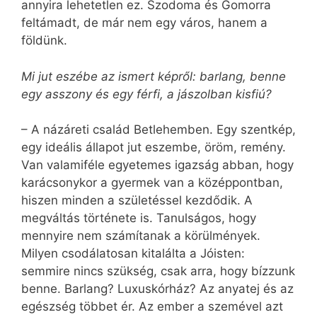
annyira lehetetlen ez. Szodoma és Gomorra
feltámadt, de már nem egy város, hanem a
földünk.
Mi jut eszébe az ismert képről: barlang, benne
egy asszony és egy férfi, a jászolban kisfiú?
– A názáreti család Betlehemben. Egy szentkép,
egy ideális állapot jut eszembe, öröm, remény.
Van valamiféle egyetemes igazság abban, hogy
karácsonykor a gyermek van a középpontban,
hiszen minden a születéssel kezdődik. A
megváltás története is. Tanulságos, hogy
mennyire nem számítanak a körülmények.
Milyen csodálatosan kitalálta a Jóisten:
semmire nincs szükség, csak arra, hogy bízzunk
benne. Barlang? Luxuskórház? Az anyatej és az
egészség többet ér. Az ember a szemével azt