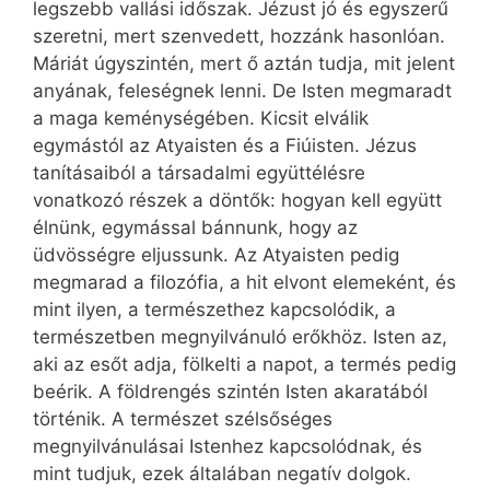
legszebb vallási időszak. Jézust jó és egyszerű
szeretni, mert szenvedett, hozzánk hasonlóan.
Máriát úgyszintén, mert ő aztán tudja, mit jelent
anyának, feleségnek lenni. De Isten megmaradt
a maga keménységében. Kicsit elválik
egymástól az Atyaisten és a Fiúisten. Jézus
tanításaiból a társadalmi együttélésre
vonatkozó részek a döntők: hogyan kell együtt
élnünk, egymással bánnunk, hogy az
üdvösségre eljussunk. Az Atyaisten pedig
megmarad a filozófia, a hit elvont elemeként, és
mint ilyen, a természethez kapcsolódik, a
természetben megnyilvánuló erőkhöz. Isten az,
aki az esőt adja, fölkelti a napot, a termés pedig
beérik. A földrengés szintén Isten akaratából
történik. A természet szélsőséges
megnyilvánulásai Istenhez kapcsolódnak, és
mint tudjuk, ezek általában negatív dolgok.