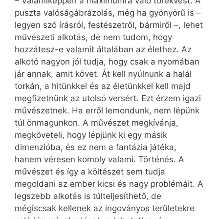
– Valamiképpen a maximumra való törekvést. A
puszta valóságábrázolás, még ha gyönyörű is –
legyen szó írásról, festészetről, bármiről –, lehet
művészeti alkotás, de nem tudom, hogy
hozzátesz-e valamit általában az élethez. Az
alkotó nagyon jól tudja, hogy csak a nyomában
jár annak, amit követ. Át kell nyúlnunk a halál
torkán, a hitünkkel és az életünkkel kell majd
megfizetnünk az utolsó versért. Ezt érzem igazi
művészetnek. Ha erről lemondunk, nem lépünk
túl önmagunkon. A művészet megkívánja,
megköveteli, hogy lépjünk ki egy másik
dimenzióba, és ez nem a fantázia játéka,
hanem véresen komoly valami. Történés. A
művészet és így a költészet sem tudja
megoldani az ember kicsi és nagy problémáit. A
legszebb alkotás is túlteljesíthető, de
mégiscsak kellenek az ingoványos területekre