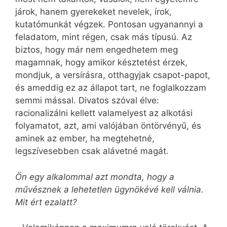
járok, hanem gyerekeket nevelek, írok,
kutatómunkát végzek. Pontosan ugyan­annyi a
feladatom, mint régen, csak más típusú. Az
biztos, hogy már nem engedhetem meg
magamnak, hogy amikor késztetést érzek,
mondjuk, a versírásra, otthagyjak csapot-papot,
és ameddig ez az állapot tart, ne foglalkozzam
semmi mással. Divatos szóval élve:
racionalizálni kellett valamelyest az alkotási
folyamatot, azt, ami valójában öntörvényű, és
aminek az ember, ha megtehetné,
legszívesebben csak alávetné magát.
Ön egy alkalommal azt mondta, hogy a
művésznek a lehetetlen ügynökévé kell válnia.
Mit ért ezalatt?