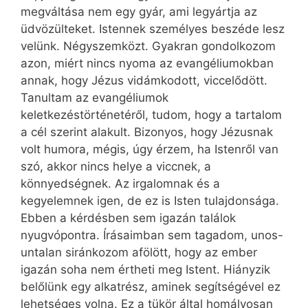
megváltása nem egy gyár, ami legyártja az
üdvözülteket. Istennek személyes beszéde lesz
velünk. Négyszemközt. Gyakran gondolkozom
azon, miért nincs nyoma az evangéliumokban
annak, hogy Jézus vidámkodott, viccelődött.
Tanultam az evangéliumok
keletkezéstörténetéről, tudom, hogy a tartalom
a cél szerint alakult. Bizonyos, hogy Jézusnak
volt humora, mégis, úgy érzem, ha Istenről van
szó, akkor nincs helye a viccnek, a
könnyedségnek. Az irgalomnak és a
kegyelemnek igen, de ez is Isten tulajdonsága.
Ebben a kérdésben sem igazán találok
nyugvópontra. Írásaimban sem tagadom, unos-
untalan siránkozom afölött, hogy az ember
igazán soha nem értheti meg Istent. Hiányzik
belőlünk egy alkatrész, aminek segítségével ez
lehetséges volna. Ez a tükör által homályosan