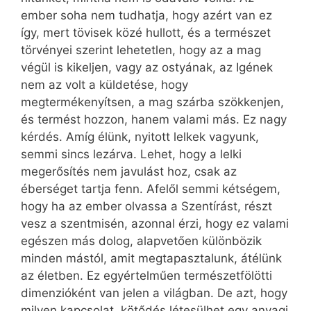
ember soha nem tudhatja, hogy azért van ez
így, mert tövisek közé hullott, és a természet
törvényei szerint lehetetlen, hogy az a mag
végül is kikeljen, vagy az ostyának, az Igének
nem az volt a küldetése, hogy
megtermékenyítsen, a mag szárba szökkenjen,
és termést hozzon, hanem valami más. Ez nagy
kérdés. Amíg élünk, nyitott lelkek vagyunk,
semmi sincs lezárva. Lehet, hogy a lelki
megerősítés nem javulást hoz, csak az
éberséget tartja fenn. Afelől semmi kétségem,
hogy ha az ember olvassa a Szentírást, részt
vesz a szentmisén, azonnal érzi, hogy ez valami
egészen más dolog, alapvetően különbözik
minden mástól, amit megtapasztalunk, átélünk
az életben. Ez egyértelműen természetfölötti
dimenzióként van jelen a világban. De azt, hogy
milyen kapcsolat, kötődés létesülhet egy anyagi