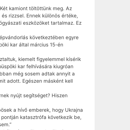
„Két kamiont töltöttünk meg. Az
el és rizzsel. Ennek különös értéke,
ógyászati eszközöket tartalmaz. Ez
népvándorlás következtében egyre
pöki kar által március 15-én
ztaltuk, kiemelt figyelemmel kísérik
üspöki kar felhívására kiugróan
rábban még sosem adtak annyit a
amit adott. Egészen másként kell
nek nyújt segítséget? Hiszen
mbösek a hívő emberek, hogy Ukrajna
 pontján katasztrófa következik be,
sem.”