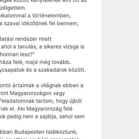
égek között kénytelenek élni ott az
zélgettem.
 alkalommal a történelemben,
ya szavai idéződnek fel bennem,
tatási rendszer miatt
ol a tanulás, a sikeres vizsga is
 honnan lesz?”
háza felé, majd még tovább.
nycsapatok és a szakadárok között.
rontó ártalmak a világnak ebben a
 mint ­Magyarországon vagy
. Feladatomnak tartom, hogy újból
nak el. Aki Magyarország felé
sik pedig nem a sajátja, sehol sem
ábban Budapesten találkoztunk,