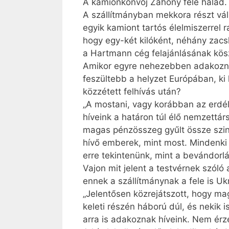
A kamionkonvoj Záhony felé halad.
A szállítmányban mekkora részt váll
egyik kamiont tartós élelmiszerrel ra
hogy egy-két kilóként, néhány zac
a Hartmann cég felajánlásának kös
Amikor egyre nehezebben adakoznak
feszültebb a helyzet Európában, ki k
közzétett felhívás után?
„A mostani, vagy korábban az erdélyi
híveink a határon túl élő nemzettá
magas pénzösszeg gyűlt össze szin
hívő emberek, mint most. Mindenki ú
erre tekintenünk, mint a bevándorlá
Vajon mit jelent a testvérnek szó
ennek a szállítmánynak a fele is Uk
„Jelentősen közrejátszott, hogy ma
keleti részén háború dúl, és nekik 
arra is adakoznak híveink. Nem érz