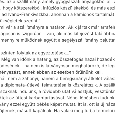
dés: az a szállítmány, amely gyógyászati anyagokból áll, 
k, hogy kötszerekből, infúziós készülékekből és más es
halad Ivano-Frankivszkba, ahonnan a kamionok tartalmá
ükségletek szerint.”
i vár a szállítmányra a határon. Akik jártak már arrafel
ságosan is szigorúan – van, aki más kifejezést találóbbn
mennyire működnek együtt a segélyszállítmány bejuttat
 szinten folytak az egyeztetések…”
. Még van időnk a határig, az összefogás hazai hozadék
södésének – ha nem is látványosan meghatározó, de lega
ményezést, ennek ebben az esetben örülnünk kell.
ál, nem a záhonyi, hanem a beregsurányi átkelőt válasz
dip­lo­mata-útlevél felmutatása is közrejátszik. A száll
északnak indulunk, a rövidebb utat választjuk, vesztün
tek az úttest karbantartásával. Néhol lépésben tudunk 
ány ezzel együtt békés képet mutat. Itt is, ott is új 
yűjtenek, másutt kapálnak. Ha valaki meg tudja termeln