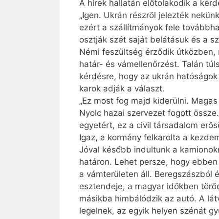
A hírek hallatán előtolakodik a kér
„Igen. Ukrán részről jelezték nekün
ezért a szállítmányok fele tovább
osztják szét saját belátásuk és a sz
Némi feszültség érződik útközben, m
határ- és vámellenőrzést. Talán túl
kérdésre, hogy az ukrán hatóságok 
karok adják a választ.
„Ez most fog majd kiderülni. Magas
Nyolc hazai szervezet fogott össze
egyetért, ez a civil társadalom erő
Igaz, a kormány felkarolta a kezde
Jóval később indultunk a kamionokn
határon. Lehet persze, hogy ebben a 
a vámterületen áll. Beregszászból 
esztendeje, a magyar időkben törőd
másikba himbálódzik az autó. A látv
legelnek, az egyik helyen szénát g