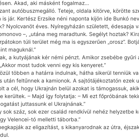
rzésen. Akad, aki másként fogalmaz…
zzant autóbuszmegálló. Teteje, oldala kitörve, körötte 
is jár. Kertész Erzsike néni naponta kijön ide Bunkó ne
? Nyolcvanöt éves. Nyíregyházán született, édesapja v
omonovo –, „utána meg maradtunk. Segélyt hoztak? Kira
rpátokon túli terület még ma is egyszerűen „orosz”. Botj
mint maguknál.”
, a kutyájának kér némi pénzt. Amikor zsebébe gyűri a
Akkor most tudok venni egy kis kenyeret.”
zül többen a határra indulnak, hátha sikerül tenniük va
után feltűnnek a kamionok. A sajtó­tájékoztatón ezek u
olt a cél, hogy Ukrajnán belül azokat is támogassuk, ak
kerültek. – Majd így folytatja: – Mi ezt főpróbának teki
ogatást juttassunk el Ukrajnának.”
y sok száz, sok ezer család rendkívül nehéz helyzetbe k
gy Velencei-tó melletti táborba.”
gkapják az eligazítást, s kikanyarodnak az útra, éjszakai
dul.