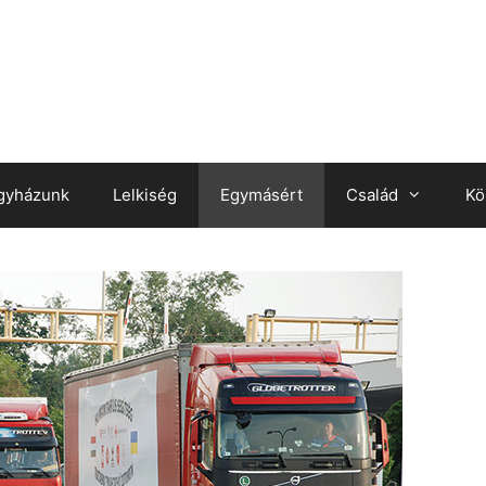
gyházunk
Lelkiség
Egymásért
Család
Kö