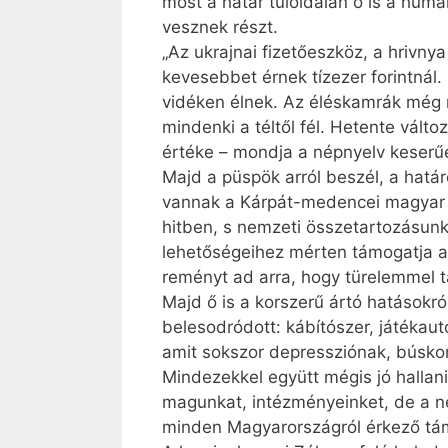
most a határ túloldalán ő is a huma
vesznek részt.
„Az ukrajnai fizetőeszköz, a hrivny
kevesebbet érnek tízezer forintnál.
vidéken élnek. Az éléskamrák még n
mindenki a téltől fél. Hetente vált
értéke – mondja a népnyelv keserű
Majd a püspök arról beszél, a határ
vannak a Kárpát-medencei magyar re
hitben, s nemzeti összetartozásun
lehetőségeihez mérten támogatja a
reményt ad arra, hogy türelemmel ta
Majd ő is a korszerű ártó hatások
belesodródott: kábítószer, játékau
amit sokszor depressziónak, búsk
Mindezekkel együtt mégis jó hallani
magunkat, intézményeinket, de a né
minden Magyarországról érkező tám