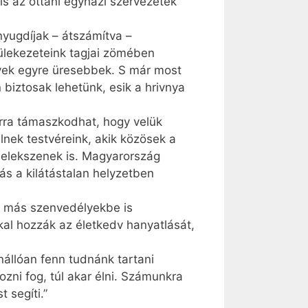
is az ottani egyházi szervezetek
nyugdíjak – átszámítva –
yülekezeteink tagjai zömében
nyek egyre üresebbek. S már most
 biztosak lehetünk, esik a hrivnya
arra támaszkodhat, hogy velük
nek testvéreink, akik közösek a
selekszenek is. Magyarország
s a kilátástalan helyzetben
, más szenvedélyekbe is
kal hozzák az életkedv hanyatlását,
nállóan fenn tudnánk tartani
ni fog, túl akar élni. Számunkra
 segíti.”