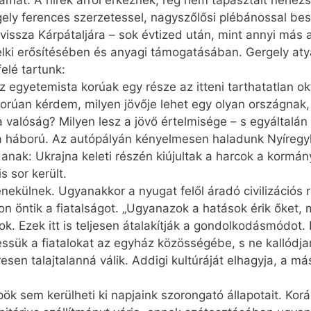
ámát. A hírek arról érkeznek, rég nem tapasztalt nehézs
y ferences szerzetessel, nagyszőlősi plébánossal bes
issza Kárpátaljára – sok évtized után, mint annyi más
lelki erősítésében és anyagi támogatásában. Gergely at
elé tartunk:
 egyetemista korúak egy része az itteni tarthatatlan ok
úan kérdem, milyen jövője lehet egy olyan országnak, ah
 valóság? Milyen lesz a jövő értelmisége – s egyáltalán
 a háború. Az autópályán kényelmesen haladunk Nyíregy
danak: Ukrajna keleti részén kiújultak a harcok a kormá
s sor került.
nekülnek. Ugyanakkor a nyugat felől áradó civilizációs 
 öntik a fiatalságot. „Ugyanazok a hatások érik őket,
ok. Ezek itt is teljesen átalakítják a gondolkodásmódot
essük a fiatalokat az egyház közösségébe, s ne kallódja
sen talajtalanná válik. Addigi kultúráját elhagyja, a má
k sem kerülheti ki napjaink szorongató állapotait. Kor