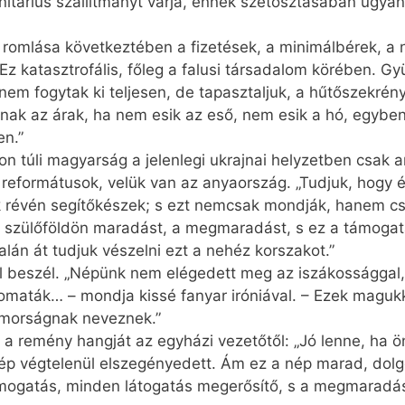
nitárius szállítmányt várja, ennek szétosztásában ugyan
a romlása következtében a fizetések, a minimálbérek, a 
 Ez katasztrofális, főleg a falusi társadalom körében. G
em fogytak ki teljesen, de tapasztaljuk, a hűtőszekré
oznak az árak, ha nem esik az eső, nem esik a hó, egyben
en.”
on túli magyarság a jelenlegi ukrajnai helyzetben csak 
formátusok, velük van az anyaország. „Tudjuk, hogy él
k révén segítőkészek; s ezt nemcsak mondják, hanem c
 szülőföldön maradást, a megmaradást, s ez a támogatá
lán át tudjuk vészelni ezt a nehéz korszakot.”
ról beszél. „Népünk nem elégedett meg az iszákossággal
tomaták… – mondja kissé fanyar iróniával. – Ezek maguk
omorságnak neveznek.”
 a remény hangját az egyházi vezetőtől: „Jó lenne, ha ö
p végtelenül elszegényedett. Ám ez a nép marad, dolgoz
ogatás, minden látogatás megerősítő, s a megmaradást