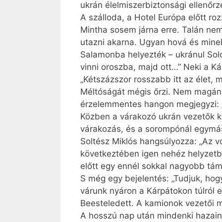
ukrán élelmiszerbiztonsági ellenő
A szálloda, a Hotel Európa előtt ro
Mintha sosem járna erre. Talán nem 
utazni akarna. Ugyan hová és minek
Salamonba helyezték – ukránul Sol
vinni oroszba, majd ott…” Neki a Ká
„Kétszázszor rosszabb itt az élet, 
Méltóságát mégis őrzi. Nem magának
érzelemmentes hangon megjegyzi: „
Közben a várakozó ukrán vezetők kö
várakozás, és a sorompónál egymás 
Soltész Miklós hangsúlyozza: „Az v
következtében igen nehéz helyzetbe 
előtt egy ennél sokkal nagyobb tám
S még egy bejelentés: „Tudjuk, hog
várunk nyáron a Kárpátokon túlról e
Beesteledett. A kamionok vezetői me
A hosszú nap után mindenki hazain