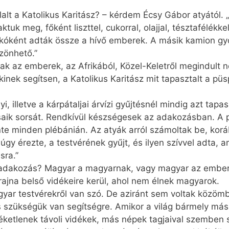
alt a Katolikus Karitász? – kérdem Écsy Gábor atyától. 
ktuk meg, főként liszttel, cukorral, olajjal, tésztafélékk
skóként adták össze a hívő emberek. A másik kamion gy
zönhető.”
 az emberek, az Afrikából, Közel-Keletről megindult 
inek segítsen, a Katolikus Karitász mit tapasztalt a püs
, illetve a kárpátaljai árvízi gyűjtésnél mindig azt tapas
rsaik sorsát. Rendkívül készségesek az adakozásban. A p
te minden plébánián. Az atyák arról számoltak be, ko
gy érezte, a testvé­rének gyűjt, és ilyen szívvel adta, 
sra.”
ló adakozás? Magyar a magyarnak, vagy magyar az ember
rajna belső vidékeire kerül, ahol nem élnek magyarok.
gyar testvérekről van szó. De aziránt sem voltak közö
is szükségük van segítségre. Amikor a világ bármely más
éketlenek távoli vidékek, más népek tagjaival szemben 