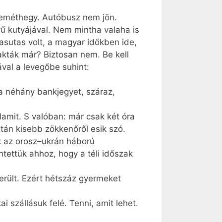
szeméthegy. Autóbusz nem jön.
vű kutyájával. Nem mintha valaha is
asutas volt, a magyar időkben ide,
kták már? Biztosan nem. Be kell
ával a levegőbe suhint:
 néhány bank­jegyet, száraz,
lamit. S valóban: már csak két óra
tán kisebb zökkenőről esik szó.
ik az orosz–ukrán háború
ntettük ahhoz, hogy a téli időszak
erült. Ezért hétszáz gyermeket
 szállásuk felé. Tenni, amit lehet.