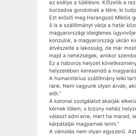
az esélye a túlélésre. Kifizetik a r
borzadva gondolnak a télre; ki tud
Ezt erősíti meg Harangozó Miklós g
ő is a szállítmányt várja a határ k
magyarországi ideiglenes ügy­vivője
konzulok, a magyarországi ukrán ki
átvészelte a lakosság, de már most 
majd a nehézségek, amikor szembes
Ez a háborús helyzet következménye
helyzetében keresendő a magyaráza
A humanitárius szállítmány lelki tar
ránk. Nem vagyunk olyan árvák, aki
elől.”
A katonai szolgálatot akarják elker
kérnek tőlem, s bizony nehéz helyz
választ adni erre, mert ha marad, l
kárpátaljai magyarnak lenni.”
A vámolás nem olyan egyszerű. Azt 