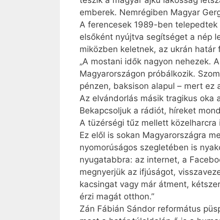
teszik a magyar ajkú lakosság létsz
emberek. Nemrégiben Magyar Gergel
A ferencesek 1989-ben telepedtek v
elsőként nyújtva segítséget a nép 
miközben keletnek, az ukrán határ f
„A mostani idők nagyon nehezek. Az
Magyarországon próbálkozik. Szomor
pénzen, baksison alapul – mert ez a
Az elvándorlás másik tragikus oka
Bekapcsoljuk a rádiót, híreket mon
A tüzérségi tűz mellett közelharcra i
Ez elől is sokan Magyar­országra me
nyomorúságos szegletében is nyakon
nyugatabbra: az internet, a Facebo
megnyerjük az ifjúságot, visszavez
kacsingat vagy már átment, kétszere
érzi magát otthon.”
Zán Fábián Sándor református püspö