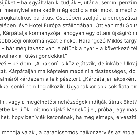
ezsijüket – ha egyáltalán ki tudják –, utána „semmi pénz
ja, mennyivel emelkedik még addig a már most is megfiz
örögkatolikus parókus. Csepében szolgál, a beregszászi 
özelében lévő Hotel Európa szállodában. Ott van már Solté
, Kárpátalja kormányzója, ahogyan egy ottani újságíró n
sebbségi önkormányzat elnöke. Harangozó Miklós tárgyil
– bár még tavasz van, előttünk a nyár – a következő tél
ülnek a fűtési gondokkal.”
? – kérdem. „A háború is közrejátszik, de inkább Ukra
t. Kárpátalján ma képtelen megélni a tisztességes, do
talmáról kérdezem a lelkipásztort. „Kárpát­aljai lakoskén
kkel senki nem foglalkozik. Ugyanakkor sok-sok fiatalem
ülni, vagy a megélhetési nehézségek indítják útnak őket
etbe kerülök: mit mondjak? Menekülj el, próbálj egy más
ehet, hogy behívják katonának, ha meg elmegy, elveszíti 
mondja valaki, a paradicsomos halkonzerv és az étolaj 