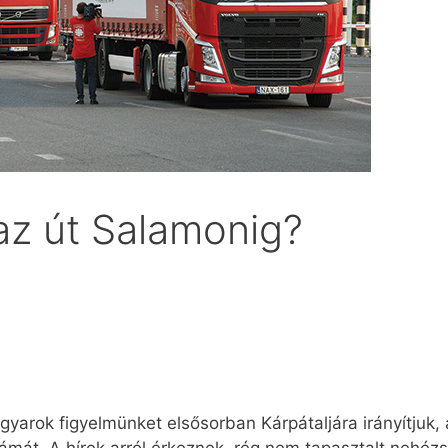
az út Salamonig?
yarok figyelmünket első­sorban Kárpátaljára irányítjuk,