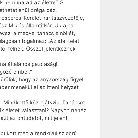
ünk nem marad az életre”. S
ethetetlenül drága gáz.
esperesi kerület karitászvezetője,
sz Miklós államtitkár, Ukrajna
evezi a megyei tanács elnökét,
agosan fogalmaz: „Az idei telet
től félnek. Ősszel jelentkeznek
jna általános gazdasági
lgozó ember.”
t örülök, hogy az anyaország figyel
ber menekül el az itteni helyzet
? „Mindkettő közrejátszik. Tanácsot
ik életet választani? Nagyon nehéz
azt az öntudatot, mit jelent
bukott meg a rendkívül szigorú