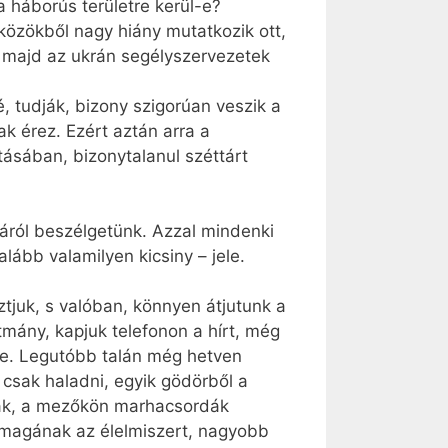
a háborús területre kerül-e?
zközökből nagy hiány mutatkozik ott,
t majd az ukrán segélyszervezetek
é, tudják, bizony szigorúan veszik a
ak érez. Ezért aztán arra a
ásában, bizonytalanul széttárt
áról beszélgetünk. Azzal mindenki
lább valamilyen kicsiny – jele.
tjuk, s valóban, könnyen átjutunk a
ítmány, kapjuk telefonon a hírt, még
kre. Legutóbb talán még hetven
csak haladni, egyik gödörből a
házak, a mezőkön marhacsordák
i magának az élelmiszert, nagyobb