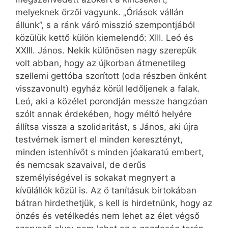
melyeknek őrzői vagyunk. „Óriások vállán
állunk”, s a ránk váró misszió szempontjából
közülük kettő külön kiemelendő: XIII. Leó és
XXIII. János. Nekik különösen nagy szerepük
volt abban, hogy az újkorban átmenetileg
szellemi gettóba szorított (oda részben önként
visszavonult) egyház körül ledőljenek a falak.
Leó, aki a közélet porondján messze hangzóan
szólt annak érdekében, hogy méltó helyére
állítsa vissza a szolidaritást, s János, aki újra
testvérnek ismert el minden keresztényt,
minden istenhívőt s minden jóakaratú embert,
és nemcsak szavaival, de derűs
személyiségével is sokakat megnyert a
kívülállók közül is. Az ő tanításuk birtokában
bátran hirdethetjük, s kell is hirdetnünk, hogy az
önzés és vetélkedés nem lehet az élet végső