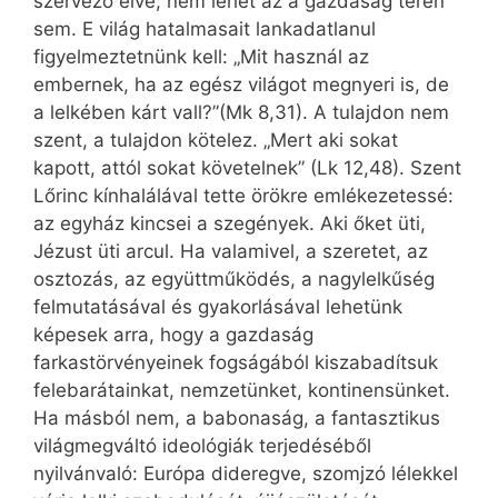
szervező elve; nem lehet az a gazdaság terén
sem. E világ hatalmasait lankadatlanul
figyelmeztetnünk kell: „Mit használ az
embernek, ha az egész világot megnyeri is, de
a lelkében kárt vall?”(Mk 8,31). A tulajdon nem
szent, a tulajdon kötelez. „Mert aki sokat
kapott, attól sokat követelnek” (Lk 12,48). Szent
Lőrinc kínhalálával tette örökre emlékezetessé:
az egyház kincsei a szegények. Aki őket üti,
Jézust üti arcul. Ha valamivel, a szeretet, az
osztozás, az együttműködés, a nagylelkűség
felmutatásával és gyakorlásával lehetünk
képesek arra, hogy a gazdaság
farkastörvényeinek fogságából kiszabadítsuk
felebarátainkat, nemzetünket, kontinensünket.
Ha másból nem, a babonaság, a fantasztikus
világmegváltó ideológiák terjedéséből
nyilvánvaló: Európa dideregve, szomjzó lélekkel