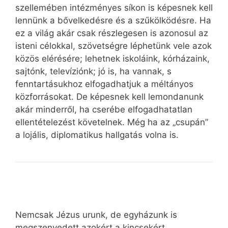
szellemében intézményes síkon is képesnek kell
lennünk a bővelkedésre és a szűkölködésre. Ha
ez a világ akár csak részlegesen is azonosul az
isteni célokkal, szövetségre léphetünk vele azok
közös elérésére; lehetnek iskoláink, kórházaink,
sajtónk, televíziónk; jó is, ha vannak, s
fenntartásukhoz elfogadhatjuk a méltányos
közforrásokat. De képesnek kell lemondanunk
akár minderről, ha cserébe elfogadhatatlan
ellentételezést követelnek. Még ha az „csupán”
a lojális, diplomatikus hallgatás volna is.
Nemcsak Jézus urunk, de egyházunk is
megszenvedett azokért a kincsekért,