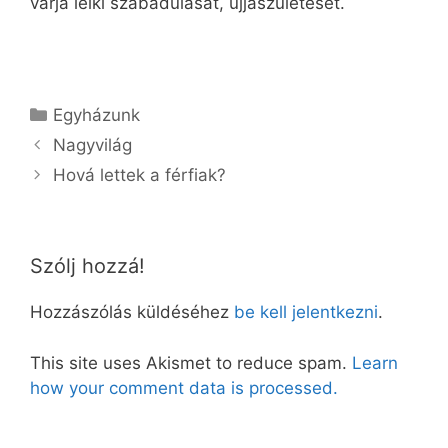
várja lelki szabadulását, újjászületését.
Kategória
Egyházunk
Nagyvilág
Hová lettek a férfiak?
Szólj hozzá!
Hozzászólás küldéséhez
be kell jelentkezni
.
This site uses Akismet to reduce spam.
Learn
how your comment data is processed.