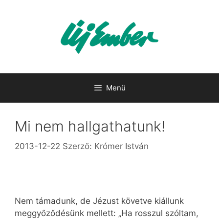
Kilépés
a
tartalomba
Menü
Mi nem hallgathatunk!
2013-12-22
Szerző:
Krómer István
Nem támadunk, de Jézust követve kiállunk
meggyőződésünk mellett: „Ha rosszul szóltam,