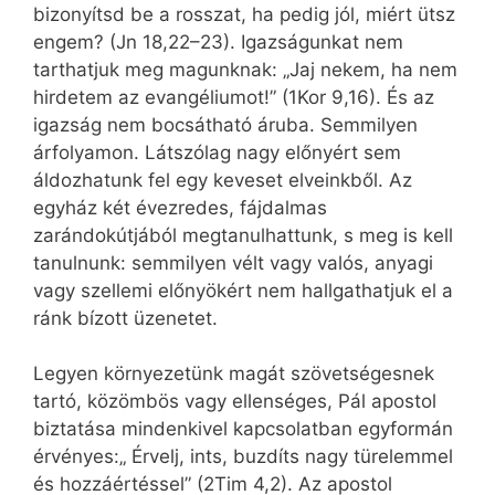
bizonyítsd be a rosszat, ha pedig jól, miért ütsz
engem? (Jn 18,22–23). Igazságunkat nem
tarthatjuk meg magunknak: „Jaj nekem, ha nem
hirdetem az evangéliumot!” (1Kor 9,16). És az
igazság nem bocsátható áruba. Semmilyen
árfolyamon. Látszólag nagy előnyért sem
áldozhatunk fel egy keveset elveinkből. Az
egyház két évezredes, fájdalmas
zarándokútjából megtanulhattunk, s meg is kell
tanulnunk: semmilyen vélt vagy valós, anyagi
vagy szellemi előnyökért nem hallgathatjuk el a
ránk bízott üzenetet.
Legyen környezetünk magát szövetségesnek
tartó, közömbös vagy ellenséges, Pál apostol
biztatása mindenkivel kapcsolatban egyformán
érvényes:„ Érvelj, ints, buzdíts nagy türelemmel
és hozzáértéssel” (2Tim 4,2). Az apostol