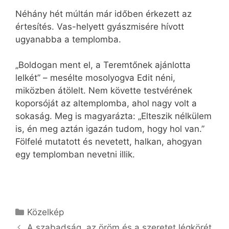
Néhány hét múltán már időben érkezett az
értesítés. Vas-helyett gyászmisére hívott
ugyanabba a templomba.
„Boldogan ment el, a Teremtőnek ajánlotta
lelkét” – mesélte mosolyogva Edit néni,
miközben átölelt. Nem követte testvérének
koporsóját az altemplomba, ahol nagy volt a
sokaság. Meg is magyarázta: „Elteszik nélkülem
is, én meg aztán igazán tudom, hogy hol van.”
Fölfelé mutatott és nevetett, halkan, ahogyan
egy templomban nevetni illik.
Kategória
Közelkép
A szabadság, az öröm és a szeretet légkörét