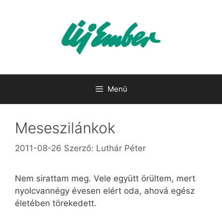
Kilépés
a
tartalomba
Menü
Meseszilánkok
2011-08-26
Szerző:
Luthár Péter
Nem sirattam meg. Vele együtt örültem, mert
nyolcvannégy évesen elért oda, ahová egész
életében törekedett.