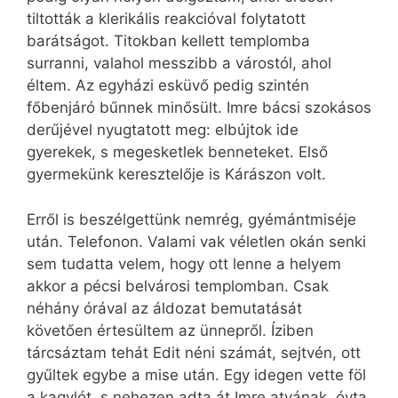
tiltották a klerikális reakcióval folytatott
barátságot. Titokban kellett templomba
surranni, valahol messzibb a várostól, ahol
éltem. Az egyházi esküvő pedig szintén
főbenjáró bűnnek minősült. Imre bácsi szokásos
derűjével nyugtatott meg: elbújtok ide
gyerekek, s megesketlek benneteket. Első
gyermekünk keresztelője is Kárászon volt.
Erről is beszélgettünk nemrég, gyémántmiséje
után. Telefonon. Valami vak véletlen okán senki
sem tudatta velem, hogy ott lenne a helyem
akkor a pécsi belvárosi templomban. Csak
néhány órával az áldozat bemutatását
követően értesültem az ünnepről. Íziben
tárcsáztam tehát Edit néni számát, sejtvén, ott
gyűltek egybe a mise után. Egy idegen vette föl
a kagylót, s nehezen adta át Imre atyának, óvta