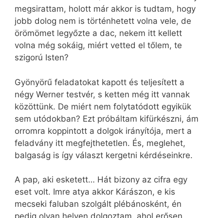
megsirattam, holott már akkor is tudtam, hogy
jobb dolog nem is történhetett volna vele, de
örömömet legyőzte a dac, nekem itt kellett
volna még sokáig, miért vetted el tőlem, te
szigorú Isten?
Gyönyörű feladatokat kapott és teljesített a
négy Werner testvér, s ketten még itt vannak
közöttünk. De miért nem folytatódott egyikük
sem utódokban? Ezt próbáltam kifürkészni, ám
orromra koppintott a dolgok irányítója, mert a
feladvány itt megfejthetetlen. És, meglehet,
balgaság is így választ kergetni kérdéseinkre.
A pap, aki esketett… Hát bizony az cifra egy
eset volt. Imre atya akkor Kárászon, e kis
mecseki faluban szolgált plébánosként, én
pedig olyan helyen dolgoztam, ahol erősen