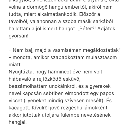
volna a dörmögő hangú embertől, akiről nem
tudta, miért alkalmatlankodik. Először a
távolból, valahonnan a szoba másik sarkából
hallottam a jól ismert hangot: „Péter?! Adjátok
gyorsan!
– Nem baj, majd a vasmisémen megáldoztatlak”
– mondta, amikor szabadkoztam mulasztásom
miatt.
Nyugtázta, hogy harmincöt éve nem volt
hiábavaló a rejtőzködő esküvő,
beszámolhattam unokáinkról, és a gyerekek
nevei kapcsán sebtiben elmondott egy papos
viccet (ilyeneket mindig szívesen mesélt). És
kacagott. Kívülről jövő rezgéshullámokként
akkor jutottak utoljára fülembe nevetésének
hangjai.