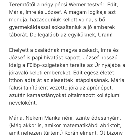
Teremtőtől a négy pécsi Werner testvér: Edit,
Mária, Imre és József. A magam logikája azt
mondja: házasodniuk kellett volna, s bő
gyermekáldással sokasítaniuk a jó emberek
táborát. De legalább az egyiküknek, Uram!
Ehelyett a családnak magva szakadt, Imre és
József is papi hivatást kapott. József hosszú
ideig a Fülöp-szigeteken terelte az Úr nyájába a
jóravaló keleti embereket. Edit egész életét
itthon adta át az elesettek istápolásának. Mária
falusi tanítóként vezette jóra az aprónépet,
azután kamaszlányokat oltalmazott kollégiumi
nevelőként.
Mária. Nekem Marika néni, szinte édesanyám.
(Még akkor is, amikor matematikából abriktolt,
amit nehezen tűrtem.) Korán elment. Őt bizony