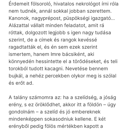
Érdemeit fölsoroló, hivatalos nekrológot írni róla
nem tudnék, annál sokkal jobban szerettem.
Kanonok, nagyprépost, püspökségi igazgató…
Alázattal vállalt minden feladatot, amit rá
róttak, dolgozott legjobb s igen nagy tudása
szerint, de a címek és rangok kevéssé
ragadtatták el, és én sem ezek szerint
ismertem, hanem Imre bácsiként, aki
könnyedén hessintette el a törődéseket, és teli
torokból tudott kacagni. Nevetése bennem
bujkál, a nehéz percekben olykor meg is szólal
és erőt ad.
A talány számomra az: ha a szelídség, a jóság
erény, s ez öröklődhet, akkor itt a földön – úgy
gondolnám – a szelíd és jó embereknek
mindenképpen sokasodniuk kellene. E két
erényből pedig fölös mértékben kapott a