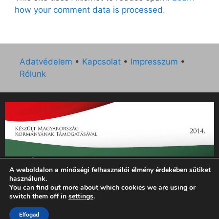
how your comment data is processed.
Adatvédelem
•
Kapcsolat
•
Impresszum
•
Rólunk
„Az Új Ember katolikus hetilap 2014. évi működésének
A weboldalon a minőségi felhasználói élmény érdekében sütiket
támogatását az EGYH-KCP-14-P-0121 sz. támogatási
használunk.
szerződés keretében 3 000 000 Ft összegben támogatta az
You can find out more about which cookies we are using or
Emberi Erőforrások Minisztériuma.”
switch them off in
settings
.
Elfogad
© 2026 Magyar Kurír - Új Ember
• Készült
GeneratePress