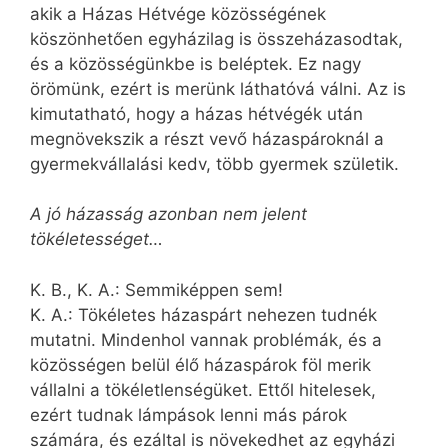
akik a Házas Hétvége közösségének
köszönhetően egyházilag is összeházasodtak,
és a közösségünkbe is beléptek. Ez nagy
örömünk, ezért is merünk láthatóvá válni. Az is
kimutatható, hogy a házas hétvégék után
megnövekszik a részt vevő házaspároknál a
gyermekvállalási kedv, több gyermek születik.
A jó házasság azonban nem jelent
tökéletességet…
K. B., K. A.: Semmiképpen sem!
K. A.: Tökéletes házaspárt nehezen tudnék
mutatni. Mindenhol vannak problémák, és a
közösségen belül élő házaspárok föl merik
vállalni a tökéletlenségüket. Ettől hitelesek,
ezért tudnak lámpások lenni más párok
számára, és ezáltal is növekedhet az egyházi