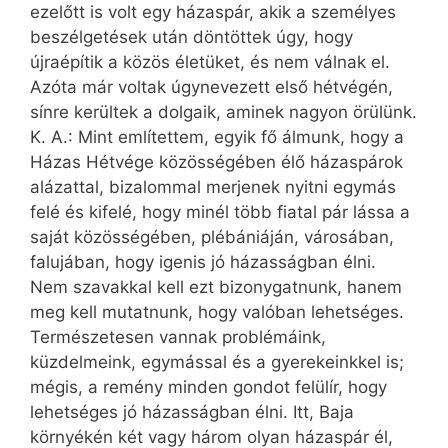
ezelőtt is volt egy házaspár, akik a személyes
beszélgetések után döntöttek úgy, hogy
újraépítik a közös életüket, és nem válnak el.
Azóta már voltak úgynevezett első hétvégén,
sínre kerültek a dolgaik, aminek nagyon örülünk.
K. A.: Mint említettem, egyik fő álmunk, hogy a
Házas Hétvége közösségében élő házaspárok
alázattal, bizalommal merjenek nyitni egymás
felé és kifelé, hogy minél több fiatal pár lássa a
saját közösségében, plébániáján, városában,
falujában, hogy igenis jó házasságban élni.
Nem szavakkal kell ezt bizonygatnunk, hanem
meg kell mutatnunk, hogy valóban lehetséges.
Természetesen vannak problémáink,
küzdelmeink, egymással és a gyerekeinkkel is;
mégis, a remény minden gondot felülír, hogy
lehetséges jó házasságban élni. Itt, Baja
környékén két vagy három olyan házaspár él,