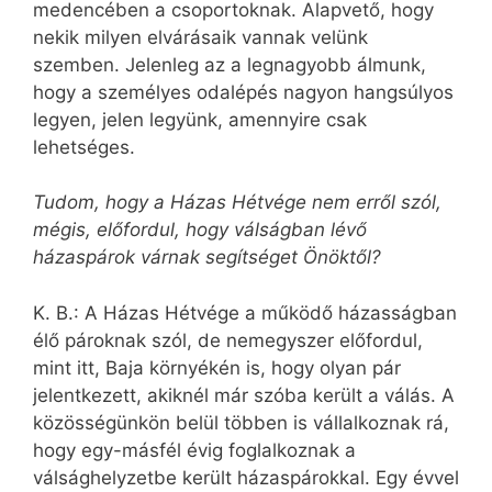
medencében a csoportoknak. Alapvető, hogy
nekik milyen elvárásaik vannak velünk
szemben. Jelenleg az a legnagyobb álmunk,
hogy a személyes odalépés nagyon hangsúlyos
legyen, jelen legyünk, amennyire csak
lehetséges.
Tudom, hogy a Házas Hétvége nem erről szól,
mégis, előfordul, hogy válságban lévő
házaspárok várnak segítséget Önöktől?
K. B.: A Házas Hétvége a működő házasságban
élő pároknak szól, de nemegyszer előfordul,
mint itt, Baja környékén is, hogy olyan pár
jelentkezett, akiknél már szóba került a válás. A
közösségünkön belül többen is vállalkoznak rá,
hogy egy-másfél évig foglalkoznak a
válsághelyzetbe került házaspárokkal. Egy évvel