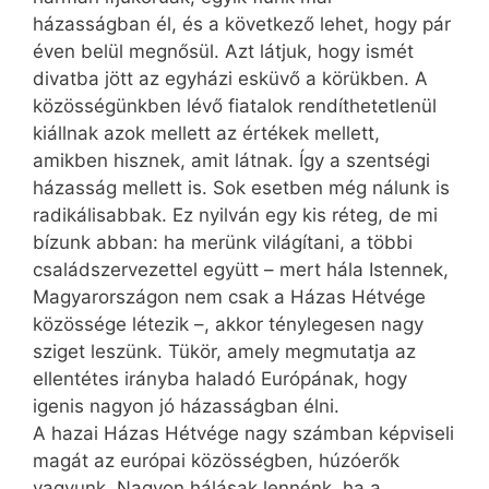
házasságban él, és a következő lehet, hogy pár
éven belül megnősül. Azt látjuk, hogy ismét
divatba jött az egyházi esküvő a körükben. A
közösségünkben lévő fiatalok rendíthetetlenül
kiállnak azok mellett az értékek mellett,
amikben hisznek, amit látnak. Így a szentségi
házasság mellett is. Sok esetben még nálunk is
radikálisabbak. Ez nyilván egy kis réteg, de mi
bízunk abban: ha merünk világítani, a többi
családszervezettel együtt – mert hála Istennek,
Magyar­országon nem csak a Házas Hétvége
közössége létezik –, akkor ténylegesen nagy
sziget leszünk. Tükör, amely megmutatja az
ellentétes irányba haladó Európának, hogy
igenis nagyon jó házasságban élni.
A hazai Házas Hétvége nagy számban képviseli
magát az európai közösségben, húzóerők
vagyunk. Nagyon hálásak lennénk, ha a