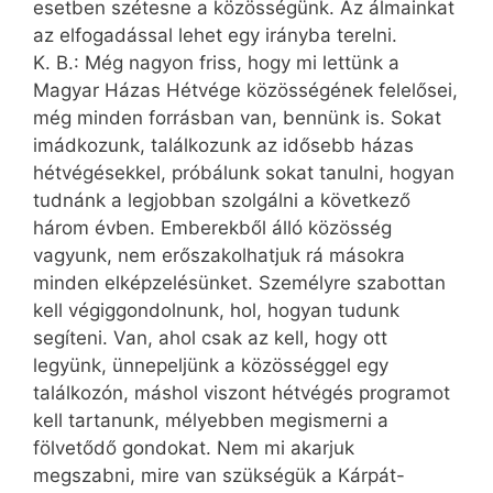
esetben szétesne a közösségünk. Az álmainkat
az elfogadással lehet egy irányba terelni.
K. B.: Még nagyon friss, hogy mi lettünk a
Magyar Házas Hétvége közösségének felelősei,
még minden forrásban van, bennünk is. Sokat
imádkozunk, találkozunk az idősebb házas
hétvégésekkel, próbálunk sokat tanulni, hogyan
tudnánk a legjobban szolgálni a következő
három évben. Emberekből álló közösség
vagyunk, nem erőszakolhatjuk rá másokra
minden elképzelésünket. Személyre szabottan
kell végiggondolnunk, hol, hogyan tudunk
segíteni. Van, ahol csak az kell, hogy ott
legyünk, ünnepeljünk a közösséggel egy
találkozón, máshol viszont hétvégés programot
kell tartanunk, mélyebben megismerni a
fölvetődő gondokat. Nem mi akarjuk
megszabni, mire van szükségük a Kárpát-