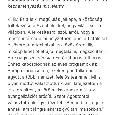
kezdeményezés mit jelent?
K. B.: Ez a lelki megújulás jelképe, a közösség
töltekezése a Szentlélekkel, hogy világítson a
világban. A lelkesítésről szól, arról, hogy a
mostani társadalmi helyzetben, ahol a fiatalokat
elsősorban a technikai eszközök érdeklik,
miképp lehet őket újra megtalálni, megszólítani.
Erre nagy szükség van Európában is, itthon is.
Ehhez kapcsolódnak az éves programok az
Európa-tanácsokon, ezeken gondolkodunk
együtt a többi nemzeti felelős teammel. Mi is
olyan mottót választottunk, ami kifejezetten a
lelki erősítést, az öröm visszahozatalát, az
evangelizációt erősíti. Szent Ágostontól
választottunk egy idézetet: „Benned kell égnie
annak, amit lángra akarsz gyújtani másokban.”