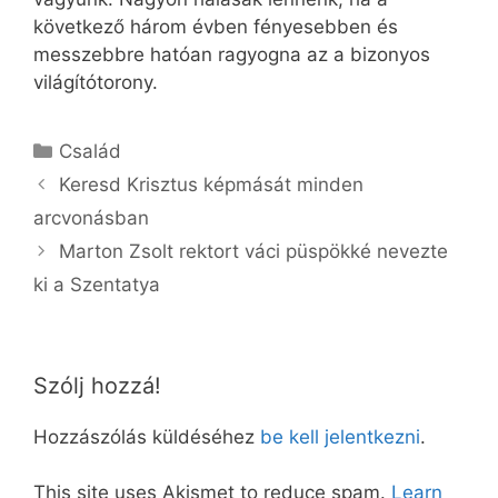
következő három évben fényesebben és
messzebbre hatóan ragyogna az a bizonyos
világítótorony.
Kategória
Család
Keresd Krisztus képmását minden
arcvonásban
Marton Zsolt rektort váci püspökké nevezte
ki a Szentatya
Szólj hozzá!
Hozzászólás küldéséhez
be kell jelentkezni
.
This site uses Akismet to reduce spam.
Learn