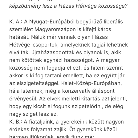
képződmény lesz a Házas Hétvége közössége?
K. A.: A Nyugat-Európából begyűrűző liberális
szemlélet Magyar­országon is kifejti káros
hatását. Náluk már vannak olyan Házas
Hétvége-csoportok, amelyeknek tagjai lehetnek
elváltak, újraházasodottak és olyanok is, akik
nem kötöttek egyházi hazasságot. A magyar
közösség nem fogadja el ezt, és hitem szerint
akkor is ki fog tartani emellett, ha ez együtt jár
az elszigeteltséggel. Kelet-Közép-Európában,
hála Istennek, még a konzervatív álláspont
érvényesül. Az elvek melletti kitartás azt jelenti,
hogy egy kicsit el fogunk szigetelődni, de elég
nagy sziget lesz ez.
K. B.: A fiataljaink, a gyerekeink között nagyon
érdekes folyamat zajlik. Öt gyerekünk közül
hárman ifjúkorúak, egyik fiunk már