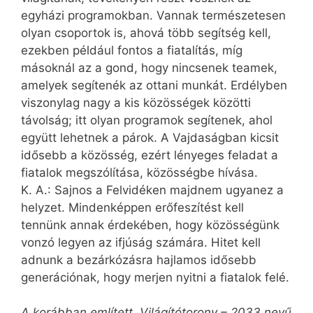
egyházi programokban. Vannak természetesen
olyan csoportok is, ahová több segítség kell,
ezekben például fontos a fiatalítás, míg
másoknál az a gond, hogy nincsenek teamek,
amelyek segítenék az ottani munkát. Erdélyben
viszonylag nagy a kis közösségek közötti
távolság; itt olyan programok segítenek, ahol
együtt lehetnek a párok. A Vajdaságban kicsit
idősebb a közösség, ezért lényeges feladat a
fiatalok megszólítása, közösségbe hívása.
K. A.: Sajnos a Felvidéken majdnem ugyanez a
helyzet. Mindenképpen erőfeszítést kell
tennünk annak érdekében, hogy közösségünk
vonzó legyen az ifjúság számára. Hitet kell
adnunk a bezárkózásra hajlamos idősebb
generációnak, hogy merjen nyitni a fiatalok felé.
A korábban említett, Világítótorony – 2033 nevű