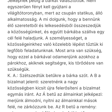
Jelképnek pedig a bárkát választottuk. Nem
egyszerűen fényt kell gyújtani a
világítótoronyban, mert az csupán statikus, álló
alkalmatosság. A mi dolgunk, hogy a bennünk
élő szeretetből és lelkesedésből összeszedjük
a közösségünket, és együtt bárkába szállva egy
cél felé haladjunk. A személyességet, a
közösségeinkhez való közelebb lépést tűztük ki
legfőbb feladatunknak. Most arra van szükség,
hogy ezzel a bárkával odamenjünk azokhoz a
párokhoz, akiknek segítségre, kis törődésre van
szükségük.
K. A.: Szétszedtük betűkre a bárka szót. A B a
bizalmat jelenti: szeretnénk a nagy
közösségben kicsit újra felerősíteni a bizalmat
egymás iránt. Az Á betű az álmainkat jelképezi:
merjünk álmodni, nyitni az álmainkkal mások
felé, ne zárkózzunk be. Az R betű a remény: