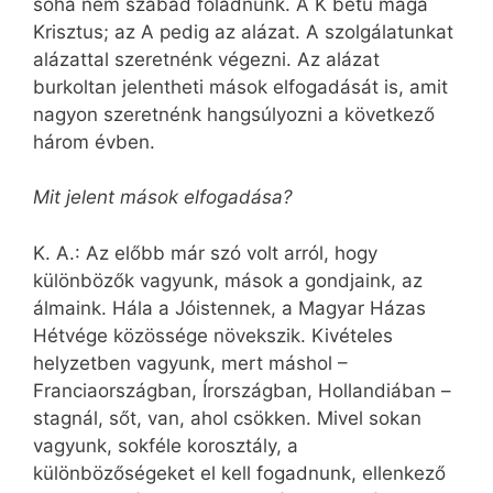
soha nem szabad föladnunk. A K betű maga
Krisztus; az A pedig az alázat. A szolgálatunkat
alázattal szeretnénk végezni. Az alázat
burkoltan jelentheti mások elfogadását is, amit
nagyon szeretnénk hangsúlyozni a következő
három évben.
Mit jelent mások elfogadása?
K. A.: Az előbb már szó volt arról, hogy
különbözők vagyunk, mások a gondjaink, az
álmaink. Hála a Jóistennek, a Magyar Házas
Hétvége közössége növekszik. Kivételes
helyzetben vagyunk, mert máshol –
Franciaországban, Írországban, Hollandiában –
stagnál, sőt, van, ahol csökken. Mivel sokan
vagyunk, sokféle korosztály, a
különbözőségeket el kell fogadnunk, ellenkező