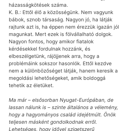
házasságkötések száma.
K. B.: Ettől élő a közösségünk. Nem vagyunk
bábok, sznob társaság. Nagyon jó, ha látják
rajtunk azt is, ha éppen nem érezzük igazán jól
magunkat. Mert ezek is fölvállalható dolgok.
Nagyon fontos, hogy amikor fiatalok
kérdésekkel fordulnak hozzánk, és
elbeszélgetünk, rájöjjenek arra, hogy a
problémáink sokszor hasonlók. Ettől kezdve
nem a különbözőséget látják, hanem keresik a
megoldási lehetőségeket, amik boldoggá
tehetik az életüket.
Ma már – elsősorban Nyugat-Európában, de
lassan nálunk is – szinte általános a vélemény,
hogy a hagyományos család idejétmúlt. Önök
teljesen másként gondolkodnak erről.
Lehetséges, hogy idővel szigetszerű