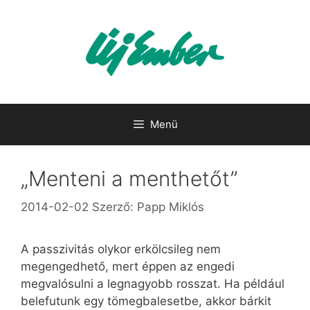
Kilépés
a
tartalomba
Menü
„Menteni a menthetőt”
2014-02-02
Szerző:
Papp Miklós
A passzivitás olykor erkölcsileg nem
megengedhető, mert éppen az engedi
megvalósulni a legnagyobb rosszat. Ha például
belefutunk egy tömegbalesetbe, akkor bárkit