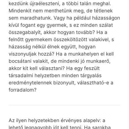
kezdünk újraéleszteni, a többi talán meghal.
Mindenkit nem menthetünk meg, de tétlenek
sem maradhatunk. Vagy ha például házasságon
kívül fogant egy gyermek, s ez minden szálat
összegabalyít, akkor hogyan tovább? Ha a
felnőtt gyermekem összeköltözött valakivel, s
házasság nélkül élnek együtt, hogyan
viszonyuljak hozzá? Ha a munkahelyen el kell
bocsátani valakit, de mindenki jó munkaerő,
akkor kit kell választani? Ha egy feszült
társadalmi helyzetben minden tárgyalás
eredménytelennek bizonyult, választható-e a
forradalom?
Az ilyen helyzetekben érvényes alapelv: a
lehető legnagyobb jót kell tenni. Ha sarokba