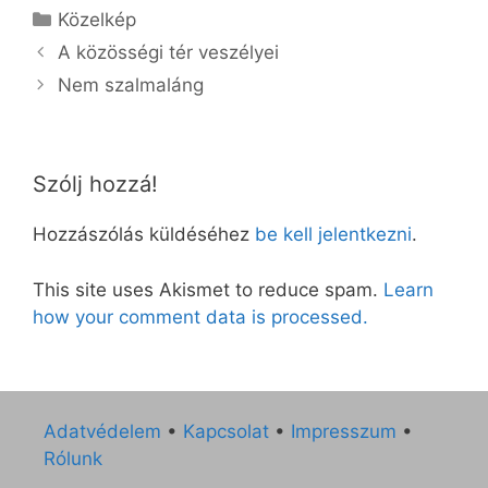
Kategória
Közelkép
A közösségi tér veszélyei
Nem szalmaláng
Szólj hozzá!
Hozzászólás küldéséhez
be kell jelentkezni
.
This site uses Akismet to reduce spam.
Learn
how your comment data is processed.
Adatvédelem
•
Kapcsolat
•
Impresszum
•
Rólunk