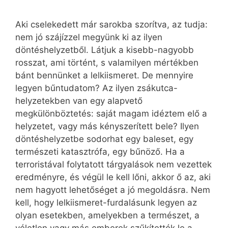
Aki cselekedett már sarokba szorítva, az tudja:
nem jó szájízzel megyünk ki az ilyen
döntéshelyzetből. Látjuk a kisebb-nagyobb
rosszat, ami történt, s valamilyen mértékben
bánt bennünket a lelkiismeret. De mennyire
legyen bűntudatom? Az ilyen zsákutca-
helyzetekben van egy alapvető
megkülönböztetés: saját magam idéztem elő a
helyzetet, vagy más kényszerített bele? Ilyen
döntéshelyzetbe sodorhat egy baleset, egy
természeti katasztrófa, egy bűnöző. Ha a
terroristával folytatott tárgyalások nem vezettek
eredményre, és végül le kell lőni, akkor ő az, aki
nem hagyott lehetőséget a jó megoldásra. Nem
kell, hogy lelkiismeret-furdalásunk legyen az
olyan esetekben, amelyekben a természet, a