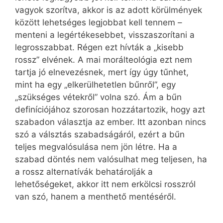
vagyok szorítva, akkor is az adott körülmények
között lehetséges legjobbat kell tennem –
menteni a legértékesebbet, visszaszorítani a
legrosszabbat. Régen ezt hívták a „kisebb
rossz” elvének. A mai morálteológia ezt nem
tartja jó elnevezésnek, mert így úgy tűnhet,
mint ha egy „elkerülhetetlen bűnről”, egy
„szükséges vétekről” volna szó. Ám a bűn
definíciójához szorosan hozzátartozik, hogy azt
szabadon választja az ember. Itt azonban nincs
szó a válsztás szabadságáról, ezért a bűn
teljes megvalósulása nem jön létre. Ha a
szabad döntés nem valósulhat meg teljesen, ha
a rossz alternatívák behatárolják a
lehetőségeket, akkor itt nem erkölcsi rosszról
van szó, hanem a menthető mentéséről.