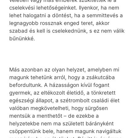
véletlen vagy más emberek szűkítették le a
cselekvési lehetőségeinket. Ilyenkor, ha nem
lehet halogatni a döntést, ha a semmittevés a
legnagyobb rossznak enged teret, akkor
szabad és kell is cselekednünk, s ez nem válik
bűnünkké.
Más azonban az olyan helyzet, amelyben mi
magunk tehetünk arról, hogy a zsákutcába
befordultunk. A házasságon kívül fogant
gyermek, az eltékozolt életidő, a tönkretett
egészségi állapot, a szétrombolt családi élet
valóban megkövetelheti, hogy sürgősen
mentsük a menthetőt – de ezekbe a
helyzetekbe nem ma született bárányként
csöppentünk bele, hanem magunk navigáltuk