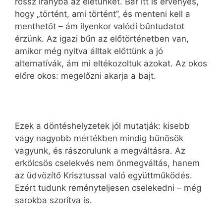
rossz irányba az életünket. Bár itt is érvényes,
hogy „történt, ami történt”, és menteni kell a
menthetőt – ám ilyenkor valódi bűntudatot
érzünk. Az igazi bűn az előtörténetben van,
amikor még nyitva álltak előttünk a jó
alternatívák, ám mi eltékozoltuk azokat. Az okos
előre okos: megelőzni akarja a bajt.
Ezek a döntéshelyzetek jól mutatják: kisebb
vagy nagyobb mértékben mindig bűnösök
vagyunk, és rászorulunk a megváltásra. Az
erkölcsös cselekvés nem önmegváltás, hanem
az üdvözítő Krisztussal való együttműködés.
Ezért tudunk reményteljesen cselekedni – még
sarokba szorítva is.