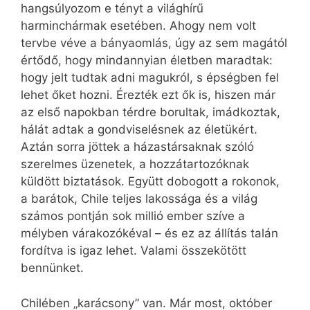
hangsúlyozom e tényt a világhírű
harminchármak esetében. Ahogy nem volt
tervbe véve a bányaomlás, úgy az sem magától
értődő, hogy mindannyian életben maradtak:
hogy jelt tudtak adni magukról, s épségben fel
lehet őket hozni. Érezték ezt ők is, hiszen már
az első napokban térdre borultak, imádkoztak,
hálát adtak a gondviselésnek az életükért.
Aztán sorra jöttek a házastársaknak szóló
szerelmes üzenetek, a hozzátartozóknak
küldött biztatások. Együtt dobogott a rokonok,
a barátok, Chile teljes lakossága és a világ
számos pontján sok millió ember szíve a
mélyben várakozókéval – és ez az állítás talán
fordítva is igaz lehet. Valami összekötött
bennünket.
Chilében „karácsony” van. Már most, október