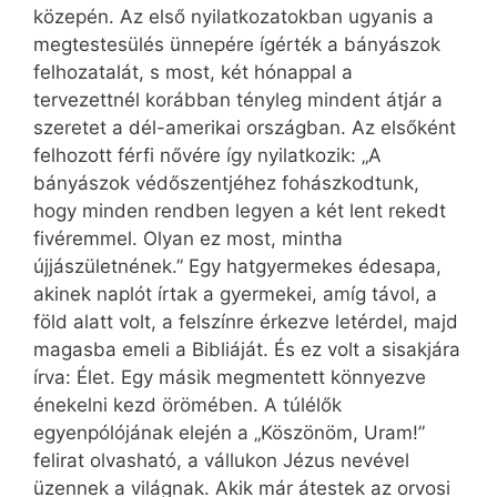
közepén. Az első nyilatkozatokban ugyanis a
megtestesülés ünnepére ígérték a bányászok
felhozatalát, s most, két hónappal a
tervezettnél korábban tényleg mindent átjár a
szeretet a dél-amerikai országban. Az elsőként
felhozott férfi nővére így nyilatkozik: „A
bányászok védőszentjéhez fohászkodtunk,
hogy minden rendben legyen a két lent rekedt
fivéremmel. Olyan ez most, mintha
újjászületnének.” Egy hatgyermekes édesapa,
akinek naplót írtak a gyermekei, amíg távol, a
föld alatt volt, a felszínre érkezve letérdel, majd
magasba emeli a Bibliáját. És ez volt a sisakjára
írva: Élet. Egy másik megmentett könnyezve
énekelni kezd örömében. A túlélők
egyenpólójának elején a „Köszönöm, Uram!”
felirat olvasható, a vállukon Jézus nevével
üzennek a világnak. Akik már átestek az orvosi