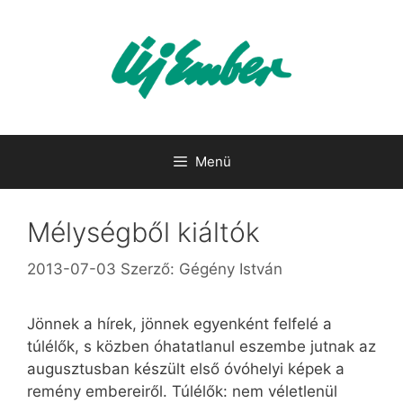
Kilépés
a
tartalomba
Menü
Mélységből kiáltók
2013-07-03
Szerző:
Gégény István
Jönnek a hírek, jönnek egyenként felfelé a
túlélők, s közben óhatatlanul eszembe jutnak az
augusztusban készült első óvóhelyi képek a
remény embereiről. Túlélők: nem véletlenül