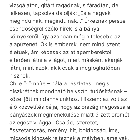
vizsgálaton, gitárt ragadnak, s fáradtan, de
lelkesen, tapsolva dalolják: „És a hegyek
megindulnak, megindulnak…” Érkeznek persze
esendőségről szóló hírek is a bánya
környékéről, így azonban még hitelesebb az
alapüzenet. Ők is emberek, nem mind szent
életűek, ám képesek az átlagemberektől
eltérően látni a világot, mert másként akarják
látni, mint azok, akik csak a megfoghatóban
hisznek.
Chile örömhíre – hála a részletes, mégis
diszkrétnek mondható helyszíni tudósításnak –
közel jött mindannyiunkhoz. Hiszem: az volt az
élő közvetítés célja, hogy az ország megossza a
bányászok megmenekülése miatt érzett örömét
az egész világgal. Család, szeretet,
összetartozás, remény, hit, boldogság. Íme,
micsoda kincsek rejteznek a mélyben, amelyek,