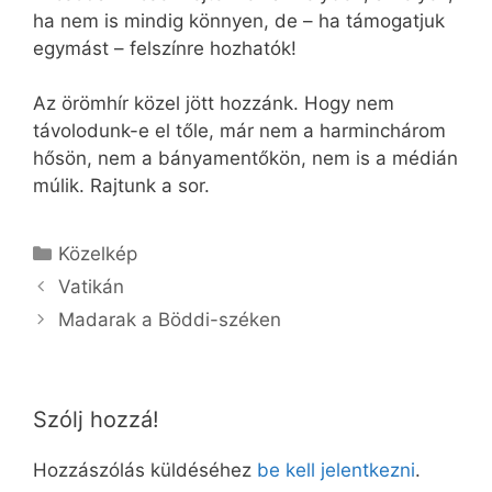
ha nem is mindig könnyen, de – ha támogatjuk
egymást – felszínre hozhatók!
Az örömhír közel jött hozzánk. Hogy nem
távolodunk-e el tőle, már nem a harminchárom
hősön, nem a bányamentőkön, nem is a médián
múlik. Rajtunk a sor.
Kategória
Közelkép
Vatikán
Madarak a Böddi-széken
Szólj hozzá!
Hozzászólás küldéséhez
be kell jelentkezni
.