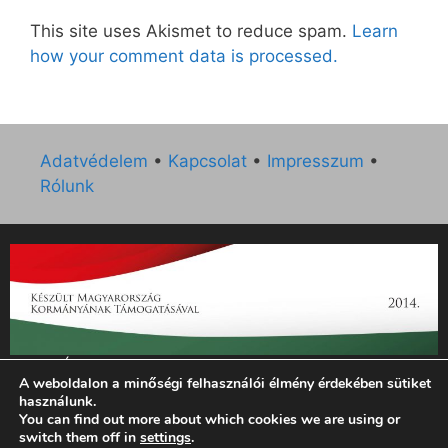
This site uses Akismet to reduce spam.
Learn
how your comment data is processed.
Adatvédelem
•
Kapcsolat
•
Impresszum
•
Rólunk
„Az Új Ember katolikus hetilap 2014. évi működésének
A weboldalon a minőségi felhasználói élmény érdekében sütiket
támogatását az EGYH-KCP-14-P-0121 sz. támogatási
használunk.
szerződés keretében 3 000 000 Ft összegben támogatta az
You can find out more about which cookies we are using or
Emberi Erőforrások Minisztériuma.”
switch them off in
settings
.