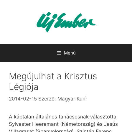
Kilépés
a
tartalomba
Menü
Megújulhat a Krisztus
Légiója
2014-02-15
Szerző:
Magyar Kurír
A káptalan általános tanácsosnak választotta
Sylvester Heeremant (Németország) és Jesús
Villagrasát (Spanyolország). Szintén Ferenc