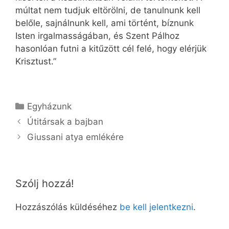
múltat nem tudjuk eltörölni, de tanulnunk kell
belőle, sajnálnunk kell, ami történt, bíznunk
Isten irgalmasságában, és Szent Pálhoz
hasonlóan futni a kitűzött cél felé, hogy elérjük
Krisztust.”
Kategória
Egyházunk
Útitársak a bajban
Giussani atya emlékére
Szólj hozzá!
Hozzászólás küldéséhez
be kell jelentkezni
.