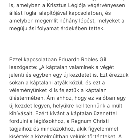
is, amelyben a Krisztus Légiója végérvényesen
állást foglal alapítójával kapcsolatban, és
amelyben megemlít néhány lépést, melyeket a
megújulási folyamat érdekében tettek.
Ezzel kapcsolatban Eduardo Robles Gil
leszögezte: „A káptalan valaminek a végét
jelenti és egyben egy új kezdetet is. Ezt érezzük
sokan a káptalani atyák közül, és ezt a
véleményünket ki is fejeztük a káptalan
üléstermében. Ám ahhoz, hogy ez valóban egy
új kezdet legyen, helyükre kell tennünk a múlt
kihívásait. Ezért kívánt a káptalan üzenettel
fordulni a légiósokhoz, a Regnum Christi
tagjaihoz és mindazokhoz, akik figyelemmel
kísérték a közelmúltban velünk történteket. A