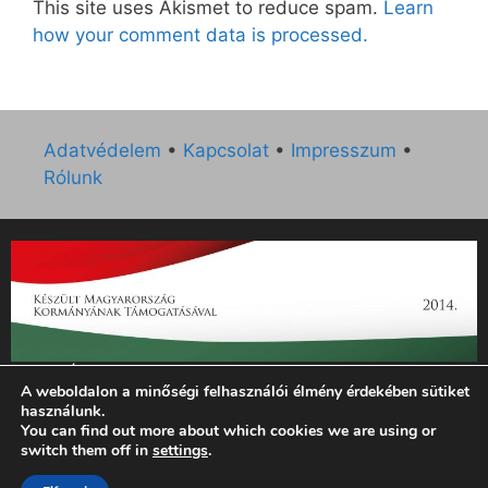
This site uses Akismet to reduce spam.
Learn
how your comment data is processed.
Adatvédelem
•
Kapcsolat
•
Impresszum
•
Rólunk
„Az Új Ember katolikus hetilap 2014. évi működésének
A weboldalon a minőségi felhasználói élmény érdekében sütiket
támogatását az EGYH-KCP-14-P-0121 sz. támogatási
használunk.
szerződés keretében 3 000 000 Ft összegben támogatta az
You can find out more about which cookies we are using or
Emberi Erőforrások Minisztériuma.”
switch them off in
settings
.