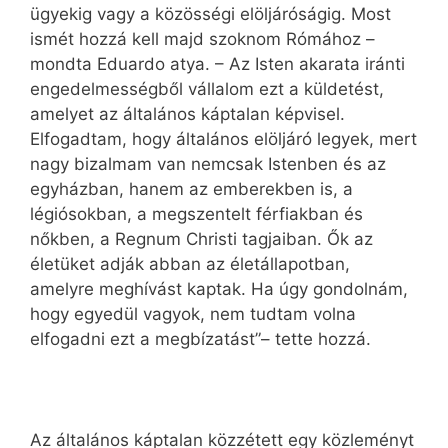
ügyekig vagy a közösségi elöljáróságig. Most
ismét hozzá kell majd szoknom Rómához –
mondta Eduardo atya. – Az Isten akarata iránti
engedelmességből vállalom ezt a küldetést,
amelyet az általános káptalan képvisel.
Elfogadtam, hogy általános elöljáró legyek, mert
nagy bizalmam van nemcsak Istenben és az
egyházban, hanem az emberekben is, a
légiósokban, a megszentelt férfiakban és
nőkben, a Regnum Christi tagjaiban. Ők az
életüket adják abban az életállapotban,
amelyre meghívást kaptak. Ha úgy gondolnám,
hogy egyedül vagyok, nem tudtam volna
elfogadni ezt a megbízatást”– tette hozzá.
Az általános káptalan közzétett egy közleményt