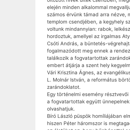
öltözött hívek ültek csendben, me
elején minden alkalommal megvallj
számos érvünk támad arra nézve, mi
templom csendjében, a kegyhely s
voltunk mindannyian: rabok, lelkés
hordoztuk, amellyel az irgalmas A
Csóti András, a büntetés-végrehaj
fogalmazódott meg ennek a rendezv
találkozik a fogvatartottak zarándok
embert átjárja a szent hely kegyelm
Vári Krisztina Ágnes, az evangéliku
L. Molnár István, a református bör
zarándoklatot.
Egy történelmi esemény résztvevői v
a fogvatartottak együtt ünnepelnek
olvashatjuk.
Bíró László püspök homíliájában elm
hiszen Péter háromszor is megtagad