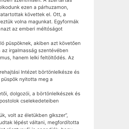
inden szentmisén. A szertartás
dolkodunk ezen a párhuzamon,
artottak követtek el. Ott, a
eztük volna magunkat. Egyformák
yanazt az emberi méltóságot
ló püspöknek, akiben azt követően
a az irgalmasság szentévében
zmus, hanem lelki feltöltődés. Az
ehajtási Intézet börtönlelkésze és
ó püspök nyitotta meg a
tői, dolgozói, a börtönlelkészek és
Apostolok cselekedeteiben
k, volt az életükben gikszer”,
dtak lépést váltani, megfordította