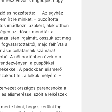
at résztvevői is engedjék, hogy
szló és hozzátette: — Az egyház
m írt le minket! – buzdította
tos imádkozni azokért, akik otthon
 régen az idősek mondták a
haza Isten irgalmát, osszuk azt meg
fogvatartottaktól, majd felhívta a
rásai cellatársaik számára!
bbé. A női börtönben évek óta
órendezvényén, a püspökkel
-énekekkel. A padokban elismerő
akadt fel, a lelkük mélyéről –
Szervezet országos parancsnoka a
 és elismeréssel szólt a lelkészek
merte hinni, hogy sikerülni fog.