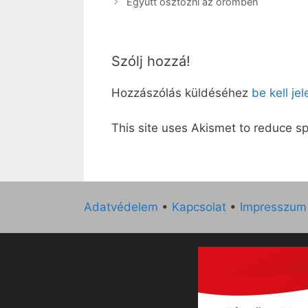
Együtt osztozni az örömben
Szólj hozzá!
Hozzászólás küldéséhez
be kell je
This site uses Akismet to reduce 
Adatvédelem
•
Kapcsolat
•
Impresszum