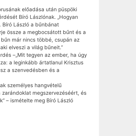
kórusának előadása után püspöki
kérdését Bíró Lászlónak. „Hogyan
 Bíró László a bűnbánat
erje össze a megbocsátott bűnt és a
a bűn már nincs többé, csupán az
i elveszi a világ bűneit.”
érdés –„Mit tegyen az ember, ha úgy
za: a leginkább ártatlanul Krisztus
lesz a szenvedésben és a
nak személyes hangvételű
a zarándoklat megszervezéséért, és
k” – ismételte meg Bíró László