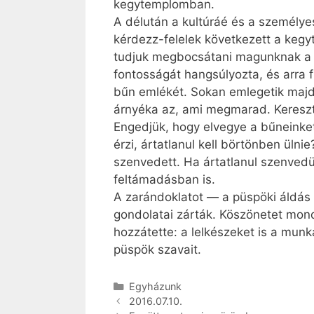
kegytemplomban.
A délután a kultúráé és a személye
kérdezz-felelek következett a kegy
tudjuk megbocsátani magunknak a b
fontosságát hangsúlyozta, és arra 
bűn emlékét. Sokan emlegetik majd 
árnyéka az, ami megmarad. Keresztel
Engedjük, hogy elvegye a bűneinket
érzi, ártatlanul kell börtönben ülni
szenvedett. Ha ártatlanul szenvedü
feltámadásban is.
A zarándoklatot — a püspöki áldás
gondolatai zárták. Köszönetet mon
hozzátette: a lelkészeket is a munk
püspök szavait.
Kategória
Egyházunk
2016.07.10.