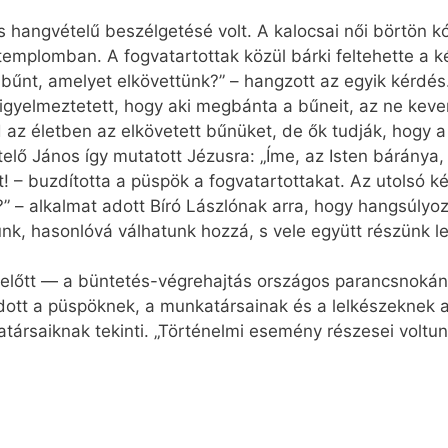
s hangvételű beszélgetésé volt. A kalocsai női börtön 
templomban. A fogvatartottak közül bárki feltehette a 
űnt, amelyet elkövettünk?” – hangzott az egyik kérdés.
figyelmeztetett, hogy aki megbánta a bűneit, az ne kev
az életben az elkövetett bűnüket, de ők tudják, hogy 
ő János így mutatott Jézusra: „Íme, az Isten báránya, ak
! – buzdította a püspök a fogvatartottakat. Az utolsó k
e?” – alkalmat adott Bíró Lászlónak arra, hogy hangsúlyoz
nk, hasonlóvá válhatunk hozzá, s vele együtt részünk 
 előtt — a büntetés-végrehajtás országos parancsnoká
dott a püspöknek, a munkatársainak és a lelkészeknek 
atársaiknak tekinti. „Történelmi esemény részesei voltun