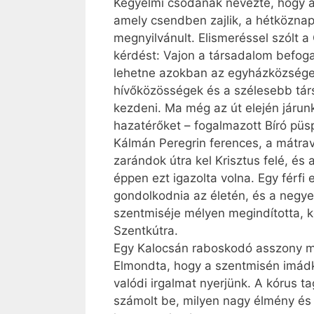
Kegyelmi csodának nevezte, hogy a 
amely csendben zajlik, a hétközna
megnyilvánult. Elismeréssel szólt a
kérdést: Vajon a társadalom befogad
lehetne azokban az egyházközségek
hívőközösségek és a szélesebb társ
kezdeni. Ma még az út elején járun
hazatérőket – fogalmazott Bíró püs
Kálmán Peregrin ferences, a mátrav
zarándok útra kel Krisztus felé, és
éppen ezt igazolta volna. Egy férfi
gondolkodnia az életén, és a negyedi
szentmiséje mélyen megindította, k
Szentkútra.
Egy Kalocsán raboskodó asszony meg
Elmondta, hogy a szentmisén imádko
valódi irgalmat nyerjünk. A kórus t
számolt be, milyen nagy élmény és