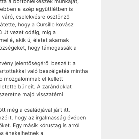
tta a börtönlelkészek munkáját,
ebben a szép együttlétben is
a váró, cselekvésre ösztönző
átette, hogy a Cursillo kovász
út vezet odáig, míg a
llé, akik új életet akarnak
ázközségeket, hogy támogassák a
vény jelentőségéről beszélt: a
tartottakkal való beszélgetés mintha
lo mozgalommal: el kellett
 letette bűneit. A zarándoklat
szeretne majd visszatérni
 még a családjával járt itt.
 azért, hogy az irgalmasság évében
őket. Egy másik kórustag is arról
és énekelhetnek a