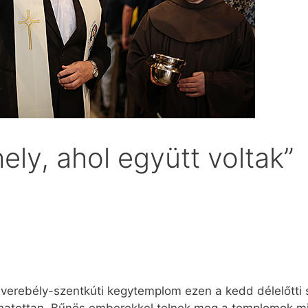
ely, ahol együtt voltak”
verebély-szentkúti kegytemplom ezen a kedd dél­előtt