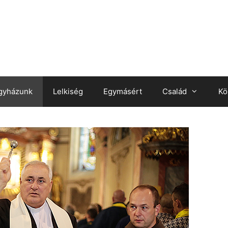
gyházunk
Lelkiség
Egymásért
Család
Kö