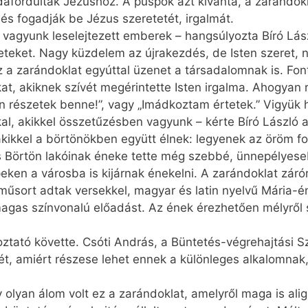
dafordultak Jézushoz. A püspök azt kívánta, a zarándokl
 és fogadják be Jézus szeretetét, irgalmát.
 vagyunk leselejtezett emberek – hangsúlyozta Bíró Lá
teket. Nagy küzdelem az újrakezdés, de Isten szeret, ne
z a zarándoklat egyúttal üzenet a társadalomnak is. Fon
at, akiknek szívét megérintette Isten irgalma. Ahogyan
n részetek benne!”, vagy „Imádkoztam értetek.” Vigyük 
l, akikkel összetűzésben vagyunk – kérte Bíró László a 
kikkel a börtönökben együtt élnek: legyenek az öröm for
s Börtön lakóinak éneke tette még szebbé, ünnepélyese
ken a városba is kijárnak énekelni. A zarándoklat zár
ás műsort adtak versekkel, magyar és latin nyelvű Mária
agas színvonalú előadást. Az ének érezhetően mélyről sz
ztató követte. Csóti András, a Büntetés-végrehajtási 
mét, amiért részese lehet ennek a különleges alkalomnak,
olyan álom volt ez a zarándoklat, amelyről maga is alig 