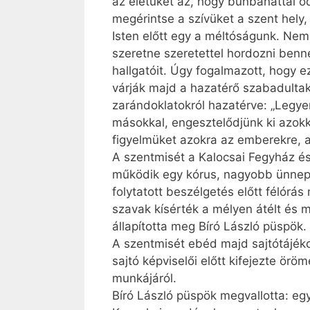
az életüket az, hogy bűnbánattal o
megérintse a szívüket a szent hely,
Isten előtt egy a méltóságunk. Nem
szeretne szeretettel hordozni benne
hallgatóit. Úgy fogalmazott, hogy e
várják majd a hazatérő szabadultak
zarándoklatokról hazatérve: „Legye
másokkal, engesztelődjünk ki azokka
figyelmüket azokra az emberekre, a
A szentmisét a Kalocsai Fegyház é
működik egy kórus, nagyobb ünnepe
folytatott beszélgetés előtt félór
szavak kísérték a mélyen átélt és m
állapította meg Bíró László püspök.
A szentmisét ebéd majd sajtótájéko
sajtó képviselői előtt kifejezte örö
munkájáról.
Bíró László püspök megvallotta: egy 