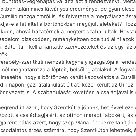
büntetés-végrehajtás vállalta ezt a rendezvényt. Mélta
pokban talán nincs látványos eredménye, de gyümölcse 
 Cursillo mozgalomról is, és felvetette a megválaszolásr
ja-e a hit által a börtönökben megújult életeket? Hozz
ben, ahová hazatérnek a megtért szabadultak. Hosszú 
adalom bizakodóan, reménykeltően oda tud állni azok me
k. Bátorítani kell a karitatív szervezeteket és az egyh
pök.
erebély-szentkúti nemzeti kegyhely igazgatója a rendez
 a cél meghatározza a lépteit, belsőleg átalakul. A fogva
 elmesélte, hogy a börtönben került kapcsolatba a Cursil
k napon igazi átalakulást élt át, közel került az Úrhoz,
önnyezett is. A szabadulását követően a családjával is 
rendült azon, hogy Szentkútra jönnek; hét évvel ezelőtt
zott a családtagjaiért, az otthon maradt rabokért, és
agjaként hálás azért, hogy szép Mária-énekekre tanítják 
 csodálatos érzés számára, hogy Szentkúton lehetnek, 