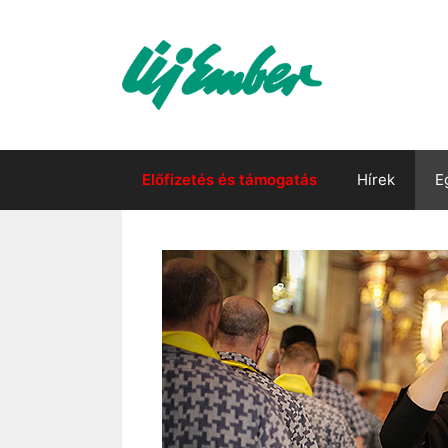
Kilépés
a
tartalomba
Előfizetés és támogatás
Hírek
E