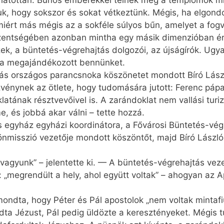
ghatottan. Bűnös emberekkel telnek meg a templomok m
uk, hogy sokszor és sokat vétkeztünk. Mégis, ha elgon
ért más mégis az a sokféle súlyos bűn, amelyet a fogvat
zentségében azonban mintha egy másik dimenzióban ér
zek, a büntetés-végrehajtás dolgozói, az újságírók. Ug
tya megajándékozott bennünket.
tás országos parancsnoka köszönetet mondott Bíró Lász
énynek az ötlete, hogy tudomására jutott: Ferenc páp
latának résztvevőivel is. A zarándoklat nem vallási turi
e, és jobbá akar válni – tette hozzá.
s egyház egyházi koordinátora, a Fővárosi Büntetés-végr
tönmisszió vezetője mondott köszöntőt, majd Bíró Lászl
agyunk” – jelentette ki. — A büntetés-végrehajtás veze
: „megrendült a hely, ahol együtt voltak” – ahogyan az 
ondta, hogy Péter és Pál apostolok „nem voltak mintafiú
ta Jézust, Pál pedig üldözte a keresztényeket. Mégis tu