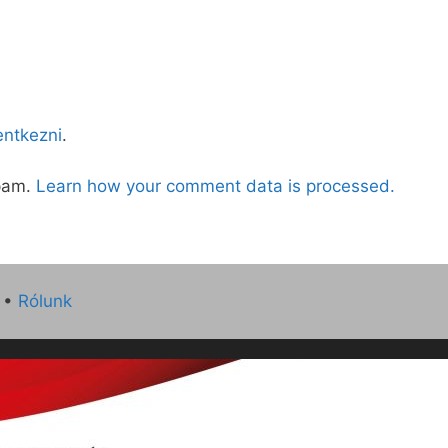
lentkezni
.
spam.
Learn how your comment data is processed.
•
Rólunk