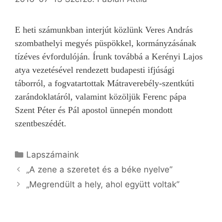
E heti számunkban interjút közlünk
Veres András
szombathelyi megyés püspökkel, kormányzásának
tízéves évfordulóján. Írunk továbbá a Kerényi Lajos
atya vezetésével rendezett budapesti ifjúsági
táborról, a fogvatartottak Mátraverebély-szentkúti
zarándoklatáról, valamint közöljük Ferenc pápa
Szent Péter és Pál apostol ünnepén mondott
szentbeszédét.
Kategória
Lapszámaink
„A zene a szeretet és a béke nyelve”
„Megrendült a hely, ahol együtt voltak”