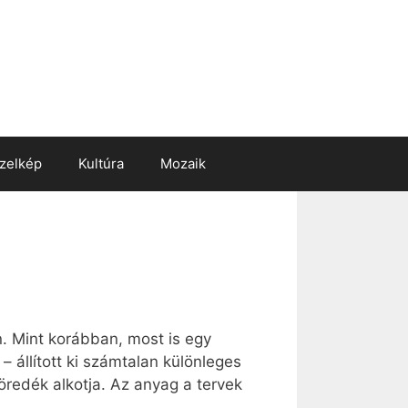
zelkép
Kultúra
Mozaik
. Mint korábban, most is egy
 állított ki számtalan különleges
öredék alkotja. Az anyag a tervek