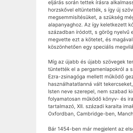
eljárás során tettek írásra alkalmas
horzskővel eltüntették, s így új szöv
megsemmisítésüket, a szükség mégis
alapanyaghoz. Az így keletkezett k
században íródott, s görög nyelvű 
megvette ezt a kötetet, és magával
köszönhetően egy speciális megvilá
Míg az újabb és újabb szövegek te
tüntették el a pergamenlapokról a 
Ezra-zsinagóga mellett működő gezr
használhatatlanná vált tekercseket
Isten neve szerepel, nem szabad ki
folyamatosan működő könyv- és irat
tartalmazó, XII. századi karaita i
Oxfordban, Cambridge-ben, Manches
Bár 1454-ben már megjelent az első