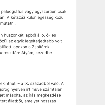
ó paleográfus vagy egyszerűen csak
áttán. A kétszáz különlegesség közül
emutatni.
 huszonkét lapból álló, ó- és
özül az egyik legelterjedtebb volt
llított lapokon a Zsoltárok
 keresztfán: Atyám, kezedbe
intheti – a IX. századból való. A
görög nyelven írt műve számtalan
veget másolta, az írás megkezdése
tett állatbőr, amelyet hosszas