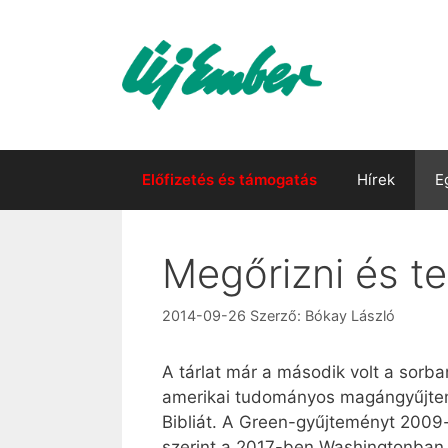
Kilépés
a
tartalomba
Előfizetés és támogatás
Hírek
E
Megőrizni és te
2014-09-26
Szerző:
Bókay László
A tárlat már a második volt a sor
amerikai tudományos magángyűjtemén
Bibliát. A Green-gyűjteményt 2009-
szerint a 2017-ben Washingtonban 