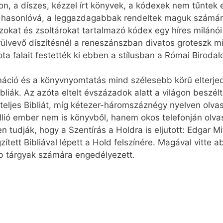
táson, a díszes, kézzel írt könyvek, a kódexek nem tűntek
 hasonlóvá, a leggazdagabbak rendeltek maguk számára
szokat és zsoltárokat tartalmazó kódex egy híres milán
ülvevő díszítésnél a reneszánszban divatos groteszk m
a falait festették ki ebben a stílusban a Római Biroda
áció és a könyvnyomtatás mind szélesebb körű elterj
liák. Az azóta eltelt évszázadok alatt a világon beszélt
a teljes Bibliát, míg kétezer-háromszáznégy nyelven olva
lió ember nem is könyvből, hanem okos telefonján olva
 tudják, hogy a Szentírás a Holdra is eljutott: Edgar Mi
gzített Bibliával lépett a Hold felszínére. Magával vitt
 tárgyak számára engedélyezett.