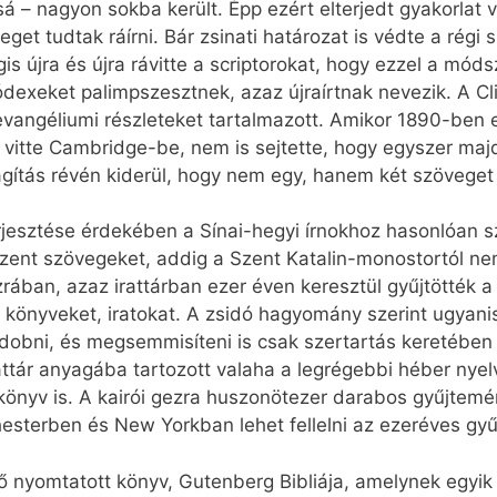
sá – nagyon sokba került. Épp ezért elterjedt gyakorlat v
eget tudtak ráírni. Bár zsinati határozat is védte a régi 
 újra és újra rávitte a scriptorokat, hogy ezzel a móds
ódexeket palimpszesztnek, azaz újraírtnak nevezik. A C
evangéliumi részleteket tartalmazott. Amikor 1890-ben
 vitte Cambridge-be, nem is sejtette, hogy egyszer ma
gítás révén kiderül, hogy nem egy, hanem két szöveget 
rjesztése érdekében a Sínai-hegyi írnokhoz hasonlóan 
szent szövegeket, addig a Szent Katalin-monostortól ne
ában, azaz irattárban ezer éven keresztül gyűjtötték a 
, könyveket, iratokat. A zsidó hagyomány szerint ugyan
dobni, és megsemmisíteni is csak szertartás keretében
tár anyagába tartozott valaha a legrégebbi héber nyelv
makönyv is. A kairói gezra huszonötezer darabos gyűjte
terben és New Yorkban lehet fellelni az ezeréves gyű
 nyomtatott könyv, Gutenberg Bibliája, amelynek egyik