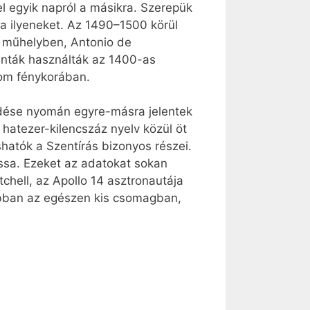
 el egyik napról a másikra. Szerepük
 ilyeneket. Az 1490–1500 körül
ói műhelyben, Antonio de
inták használták az 1400-as
lom fénykorában.
edése nyomán egyre-másra jelentek
 hatezer-kilencszáz nyelv közül öt
shatók a Szentírás bizonyos részei.
ssa. Ezeket az adatokat sokan
tchell, az Apollo 14 asztronautája
e abban az egészen kis csomagban,