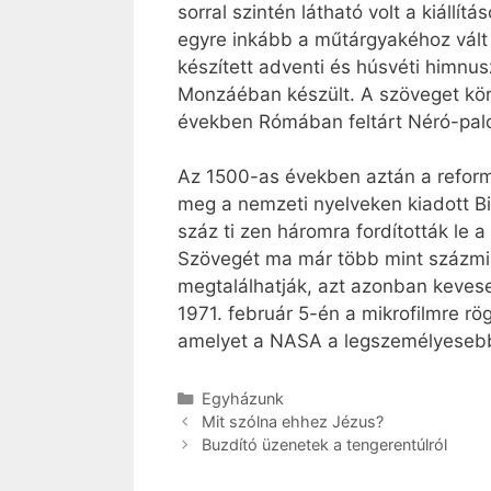
sorral szintén látható volt a kiállí
egyre inkább a műtárgyakéhoz vált
készített adventi és húsvéti himnu
Monzáéban készült. A szöveget kör
években Rómában feltárt Néró-palot
Az 1500-as években aztán a reform
meg a nemzeti nyelveken kiadott Bib
száz ti zen háromra fordították le 
Szövegét ma már több mint százmil
megtalálhatják, azt azonban kevesen
1971. február 5-én a mikrofilmre rö
amelyet a NASA a legszemélyesebb
Kategória
Egyházunk
Mit szólna ehhez Jézus?
Buzdító üzenetek a tengerentúlról