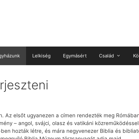
gyházunk
Lelkiség
Egymásért
Család
Kö
rjeszteni
ban. Az elsőt ugyanezen a címen rendezték meg Rómában
y – angol, svájci, olasz és vatikáni közreműködéssel –
ben hozták létre, és mára negyvenezer Biblia és bibliat
megnyíló Biblia Múzeum törzsanyagát adja majd.