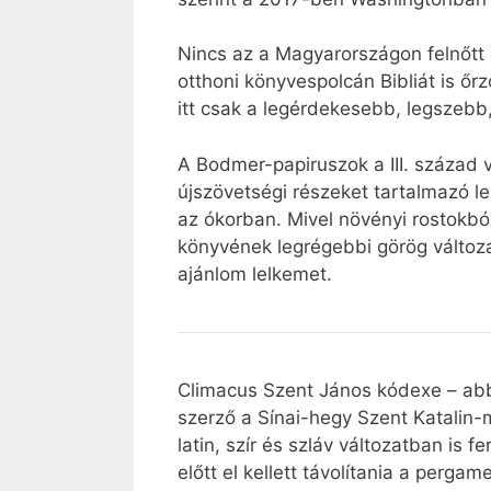
Nincs az a Magyarországon felnőtt 
otthoni könyvespolcán Bibliát is őrz
itt csak a legérdekesebb, legszebb
A Bodmer-papiruszok a III. század 
újszövetségi részeket tartalmazó le
az ókorban. Mivel növényi rostokból 
könyvének legrégebbi görög változa
ajánlom lelkemet.
Climacus Szent János kódexe – abba
szerző a Sínai-hegy Szent Katalin-
latin, szír és szláv változatban is
előtt el kellett távolítania a perg