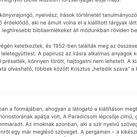
könyvrajongó, nyelvész, írások történetét tanulmányoz
ő érdeklődő, aki ne ámult volna el a kiállított tárgyak l
, leghíresebb bibliaemlékeket áll módunkban röviden b
végén keletkeztek, és 1952-ben találták meg az összesen
 leletegyüttest. A papirusz az írásra alkalmas anyagok k
préselték, könnyen törött, hajtogatni nem lehetett. A kiá
ta olvasható, többek között Krisztus „hetedik szava” a
n a formájában, ahogyan a látogató a kiállításon megtek
monostorának apátja volt, A Paradicsom lépcsője című, 
 fennmaradt. Az írnoknak azonban, aki a szír nyelvű szö
amenről egy már meglévő szöveget. A pergamen – a kikészí