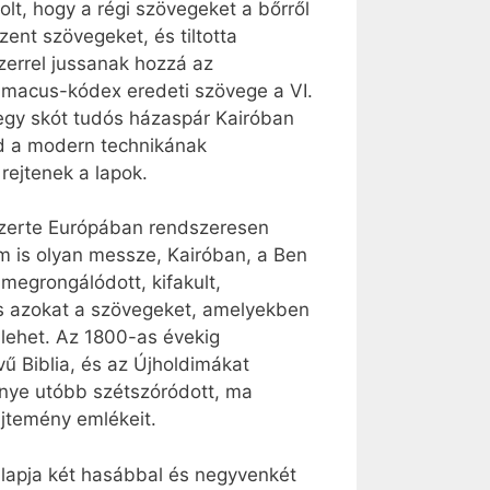
olt, hogy a régi szövegeket a bőrről
szent szövegeket, és tiltotta
zerrel jussanak hozzá az
limacus-kódex eredeti szövege a VI.
 egy skót tudós házaspár Kairóban
jd a modern technikának
rejtenek a lapok.
szerte Európában rendszeresen
m is olyan messze, Kairóban, a Ben
megrongálódott, kifakult,
is azokat a szövegeket, amelyekben
 lehet. Az 1800-as évekig
ű Biblia, és az Újholdimákat
ménye utóbb szétszóródott, ma
jtemény emlékeit.
 lapja két hasábbal és negyvenkét