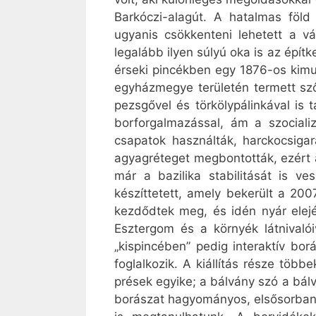
Barkóczi-alagút. A hatalmas föld 
ugyanis csökkenteni lehetett a vá
legalább ilyen súlyú oka is az épít
érseki pincékben egy 1876-os kimu
egyházmegye területén termett szől
pezsgővel és törkölypálinkával is 
borforgalmazással, ám a szocializ
csapatok használták, harckocsigar
agyagréteget megbontották, ezért a
már a bazilika stabilitását is ve
készíttetett, amely bekerült a 20
kezdődtek meg, és idén nyár elejé
Esztergom és a környék látnivalói
„kispincében” pedig interaktív bor
foglalkozik. A kiállítás része töb
prések egyike; a bálvány szó a bál
borászat hagyományos, elsősorban XI