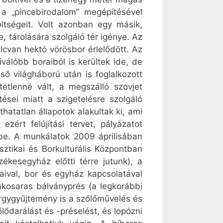
: a „pincebirodalom” megépítésével
öltségeit. Volt azonban egy másik,
, tárolására szolgáló tér igénye. Az
cvan hektó vörösbor érlelődött. Az
válóbb boraiból is kerültek ide, de
ső világháború után is foglalkozott
tetlenné vált, a megszálló szovjet
ései miatt a szigetelésre szolgáló
atatlan állapotok alakultak ki, ami
zért felújítási tervet, pályázatot
ébe. A munkálatok 2009 áprilisában
ztikai és Borkulturális Központban
ékesegyház előtti térre jutunk), a
daival, bor és egyház kapcsolatával
lakosaras bálványprés (a legkorábbi
árgygyűjtemény is a szőlőművelés és
lődarálást és -préselést, és lopózni