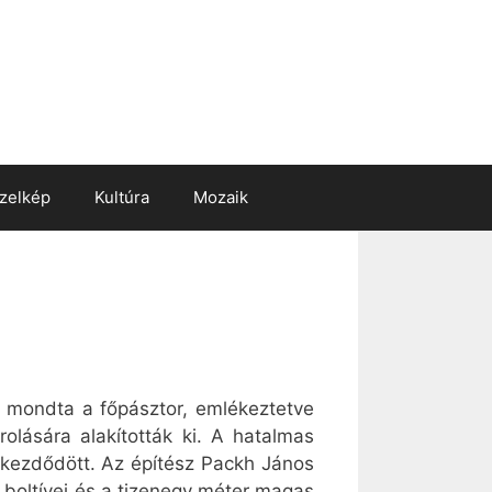
zelkép
Kultúra
Mozaik
– mondta a főpásztor, emlékeztetve
olására alakították ki. A hatalmas
n kezdődött. Az építész Packh János
 boltívei és a tizenegy méter magas