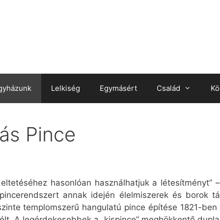
gyházunk
Lelkiség
Egymásért
Család
Kö
más Pince
ndeltetéséhez hasonlóan használhatjuk a létesítményt” 
pincerendszert annak idején élelmiszerek és borok tár
el szinte templomszerű hangulatú pince építése 1821-be
 élt. A legérdekesebbek a „kispince” meghökkentő dupla