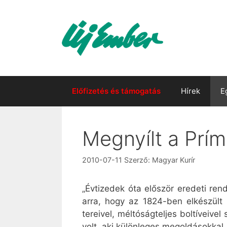
Kilépés
a
tartalomba
Előfizetés és támogatás
Hírek
E
Megnyílt a Prí
2010-07-11
Szerző:
Magyar Kurír
„Évtizedek óta először eredeti re
arra, hogy az 1824-ben elkészült 
tereivel, méltóságteljes boltíveiv
volt, aki különleges megoldásokkal