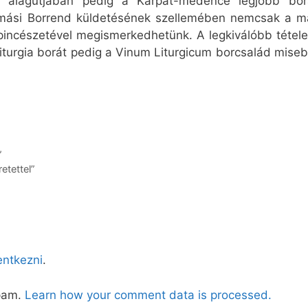
 alagútjában pedig a Kárpát-medence legjobb bora
mási Borrend küldetésének szellemében nemcsak a m
pincészetével megismerkedhetünk. A legkiválóbb tétele
iturgia borát pedig a Vinum Liturgicum borcsalád miseb
”
etettel”
lentkezni
.
spam.
Learn how your comment data is processed.