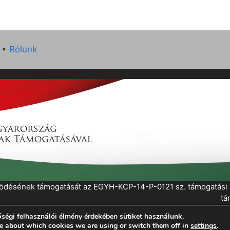
•
Rólunk
működésének támogatását az EGYH-KCP-14-P-0121 sz. támogatás
tá
ségi felhasználói élmény érdekében sütiket használunk.
eratePress
e about which cookies we are using or switch them off in
settings
.