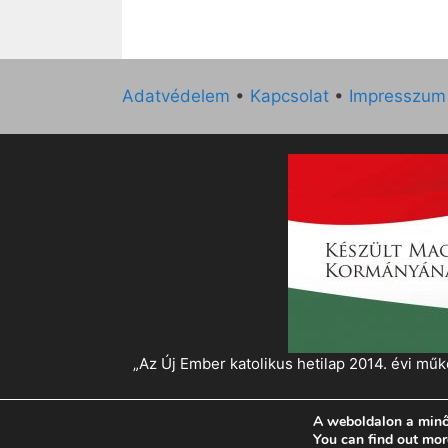
Adatvédelem
•
Kapcsolat
•
Impresszum
„Az Új Ember katolikus hetilap 2014. évi 
A weboldalon a minő
© 2026 Magyar Kurír - Új Ember
• Készült
Gen
You can find out mor