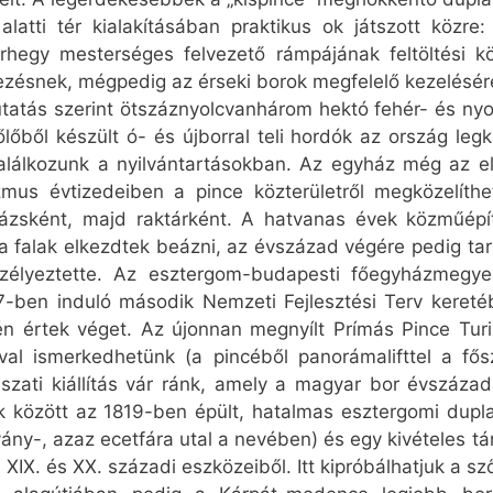
alatti tér kialakításában praktikus ok játszott közre
rhegy mesterséges felvezető rámpájának feltöltési k
kezésnek, mégpedig az érseki borok megfelelő kezelésére
tatás szerint ötszáznyolcvanhárom hektó fehér- és nyol
őből készült ó- és újborral teli hordók az ország legki
találkozunk a nyilvántartásokban. Az egyház még az el
mus évtizedeiben a pince közterületről megközelíthe
ázsként, majd raktárként. A hatvanas évek közműépít
 falak elkezdtek beázni, az évszázad végére pedig tarth
szélyeztette. Az esztergom-budapesti főegyházmegye e
07-ben induló második Nemzeti Fejlesztési Terv keret
n értek véget. Az újonnan megnyílt Prímás Pince Turis
val ismerkedhetünk (a pincéből panorámalifttel a fősz
ászati kiállítás vár ránk, amely a magyar bor évszáza
bek között az 1819-ben épült, hatalmas esztergomi dup
vány-, azaz ecetfára utal a nevében) és egy kivételes t
X. és XX. századi eszközeiből. Itt kipróbálhatjuk a sző