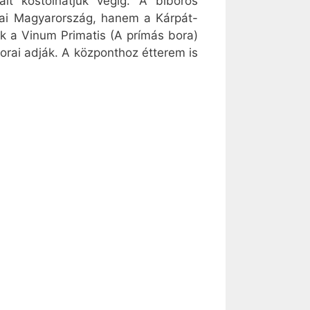
it kóstolhatjuk végig. A bíboros
ai Magyarország, hanem a Kárpát-
k a Vinum Primatis (A prímás bora)
orai adják. A központhoz étterem is