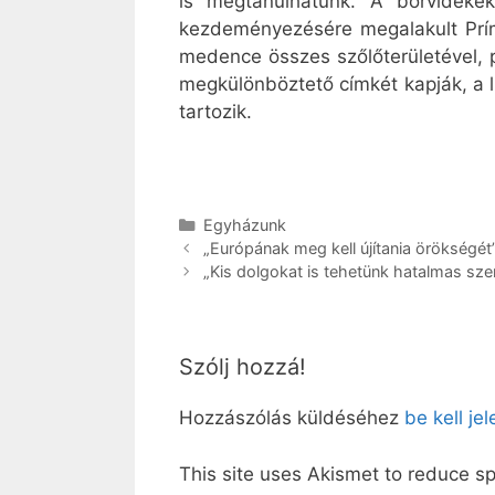
is megtanulhatunk. A borvidékek
kezdeményezésére megalakult Prí
medence összes szőlőterületével, 
megkülönböztető címkét kapják, a l
tartozik.
Kategória
Egyházunk
„Európának meg kell újítania örökségét
„Kis dolgokat is tehetünk hatalmas szer
Szólj hozzá!
Hozzászólás küldéséhez
be kell je
This site uses Akismet to reduce 