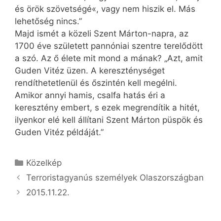
és örök szövetségé«, vagy nem hiszik el. Más
lehetőség nincs.”
Majd ismét a közeli Szent Márton-napra, az
1700 éve született pannóniai szentre terelődött
a szó. Az ő élete mit mond a mának? „Azt, amit
Guden Vitéz üzen. A kereszténységet
rendíthetetlenül és őszintén kell megélni.
Amikor annyi hamis, csalfa hatás éri a
keresztény embert, s ezek megrendítik a hitét,
ilyenkor elé kell állítani Szent Márton püspök és
Guden Vitéz példáját.”
Kategória
Közelkép
Terroristagyanús személyek Olaszországban
2015.11.22.