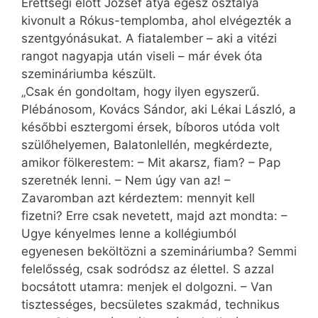
Érettségi előtt József atya egész osztálya
kivonult a Rókus-templomba, ahol elvégezték a
szentgyónásukat. A fiatalember – aki a vitézi
rangot nagyapja után viseli – már évek óta
szemináriumba készült.
„Csak én gondoltam, hogy ilyen egyszerű.
Plébánosom, Kovács Sándor, aki Lékai László, a
későbbi esztergomi érsek, bíboros utóda volt
szülőhelyemen, Balatonlellén, megkérdezte,
amikor fölkerestem: – Mit akarsz, fiam? – Pap
szeretnék lenni. – Nem úgy van az! –
Zavaromban azt kérdeztem: mennyit kell
fizetni? Erre csak nevetett, majd azt mondta: –
Ugye kényelmes lenne a kollégiumból
egyenesen beköltözni a szemináriumba? Semmi
felelősség, csak sodródsz az élettel. S azzal
bocsátott utamra: menjek el dolgozni. – Van
tisztességes, becsületes szakmád, technikus