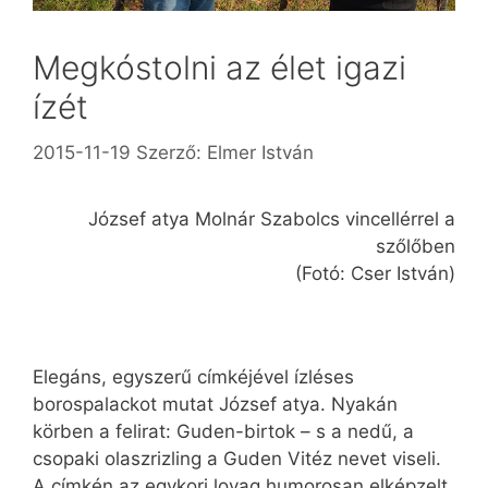
Megkóstolni az élet igazi
ízét
2015-11-19
Szerző:
Elmer István
József atya Molnár Szabolcs vincellérrel a
szőlőben
(Fotó: Cser István)
Elegáns, egyszerű címkéjével ízléses
borospalackot mutat József atya. Nyakán
körben a felirat: Guden-birtok – s a nedű, a
csopaki olaszrizling a Guden Vitéz nevet viseli.
A címkén az egykori lovag humorosan elképzelt