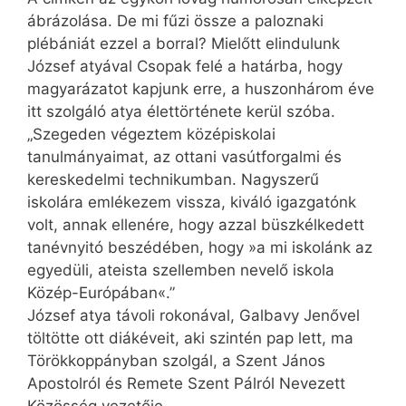
ábrázolása. De mi fűzi össze a paloznaki
plébániát ezzel a borral? Mielőtt elindulunk
József atyával Csopak felé a határba, hogy
magyarázatot kapjunk erre, a huszonhárom éve
itt szolgáló atya élettörténete kerül szóba.
„Szegeden végeztem középiskolai
tanulmányaimat, az ottani vasútforgalmi és
kereskedelmi technikumban. Nagyszerű
iskolára emlékezem vissza, kiváló igazgatónk
volt, annak ellenére, hogy azzal büszkélkedett
tanévnyitó beszédében, hogy »a mi iskolánk az
egyedüli, ateista szellemben nevelő iskola
Közép-Európában«.”
József atya távoli rokonával, Galbavy Jenővel
töltötte ott diákéveit, aki szintén pap lett, ma
Törökkoppányban szolgál, a Szent János
Apostolról és Remete Szent Pálról Nevezett