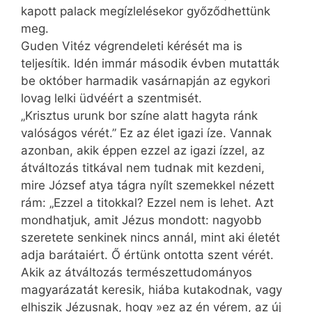
kapott palack megízlelésekor győződhettünk
meg.
Guden Vitéz végrendeleti kérését ma is
teljesítik. Idén immár második évben mutatták
be október harmadik vasárnapján az egykori
lovag lelki üdvéért a szentmisét.
„Krisztus urunk bor színe alatt hagyta ránk
valóságos vérét.” Ez az élet igazi íze. Vannak
azonban, akik éppen ezzel az igazi ízzel, az
átváltozás titkával nem tudnak mit kezdeni,
mire József atya tágra nyílt szemekkel nézett
rám: „Ezzel a titokkal? Ezzel nem is lehet. Azt
mondhatjuk, amit Jézus mondott: nagyobb
szeretete senkinek nincs annál, mint aki életét
adja barátaiért. Ő értünk ontotta szent vérét.
Akik az átváltozás természettudományos
magyarázatát keresik, hiába kutakodnak, vagy
elhiszik Jézusnak, hogy »ez az én vérem, az új