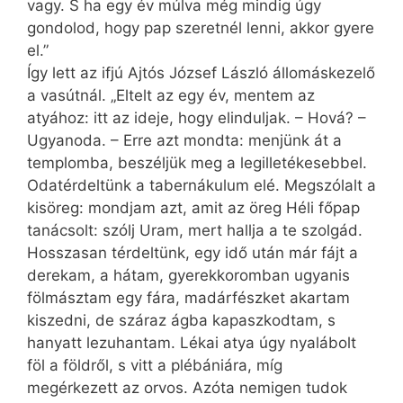
vagy. S ha egy év múlva még mindig úgy
gondolod, hogy pap szeretnél lenni, akkor gyere
el.”
Így lett az ifjú Ajtós József László állomáskezelő
a vasútnál. „Eltelt az egy év, mentem az
atyához: itt az ideje, hogy elinduljak. – Hová? –
Ugyanoda. – Erre azt mondta: menjünk át a
templomba, beszéljük meg a legilletékesebbel.
Odatérdeltünk a tabernákulum elé. Megszólalt a
kisöreg: mondjam azt, amit az öreg Héli főpap
tanácsolt: szólj Uram, mert hallja a te szolgád.
Hosszasan térdeltünk, egy idő után már fájt a
derekam, a hátam, gyerekkoromban ugyanis
fölmásztam egy fára, madárfészket akartam
kiszedni, de száraz ágba kapaszkodtam, s
hanyatt lezuhantam. Lékai atya úgy nyalábolt
föl a földről, s vitt a plébániára, míg
megérkezett az orvos. Azóta nemigen tudok