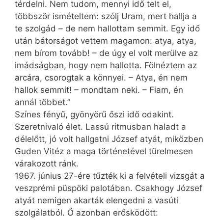
térdelni. Nem tudom, mennyi idő telt el,
többször ismételtem: szólj Uram, mert hallja a
te szolgád – de nem hallottam semmit. Egy idő
után bátorságot vettem magamon: atya, atya,
nem bírom tovább! – de úgy el volt merülve az
imádságban, hogy nem hallotta. Fölnéztem az
arcára, csorogtak a könnyei. – Atya, én nem
hallok semmit! – mondtam neki. – Fiam, én
annál többet.”
Színes fényű, gyönyörű őszi idő odakint.
Szeretnivaló élet. Lassú ritmusban haladt a
délelőtt, jó volt hallgatni József atyát, miközben
Guden Vitéz a maga történetével türelmesen
várakozott ránk.
1967. június 27-ére tűzték ki a felvételi vizsgát a
veszprémi püspöki palotában. Csakhogy József
atyát nemigen akarták elengedni a vasúti
szolgálatból. Ő azonban erősködött: