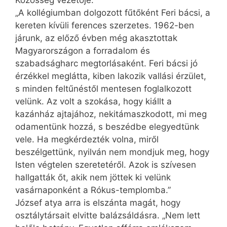
Közösség vezetője.
„A kollégiumban dolgozott fűtőként Feri bácsi, a
kereten kívüli ferences szerzetes. 1962-ben
járunk, az előző évben még akasztottak
Magyarországon a forradalom és
szabadságharc megtorlásaként. Feri bácsi jó
érzékkel meglátta, kiben lakozik vallási érzület,
s minden feltűnéstől mentesen foglalkozott
velünk. Az volt a szokása, hogy kiállt a
kazánház ajtajához, nekitámaszkodott, mi meg
odamentünk hozzá, s beszédbe elegyedtünk
vele. Ha megkérdezték volna, miről
beszélgettünk, nyilván nem mondjuk meg, hogy
Isten végtelen szeretetéről. Azok is szívesen
hallgatták őt, akik nem jöttek ki velünk
vasárnaponként a Rókus-templomba.”
József atya arra is elszánta magát, hogy
osztálytársait elvitte balázs­áldásra. „Nem lett