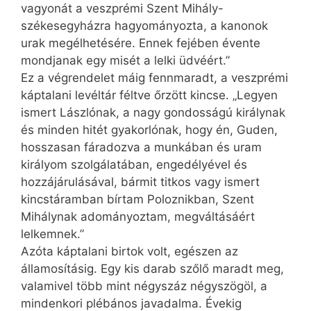
vagyonát a veszprémi Szent Mihály-
székesegyházra hagyományozta, a kanonok
urak megélhetésére. Ennek fejében évente
mondjanak egy misét a lelki üdvéért.”
Ez a végrendelet máig fennmaradt, a veszprémi
káptalani levéltár féltve őrzött kincse. „Legyen
ismert Lászlónak, a nagy gondosságú királynak
és minden hitét gyakorlónak, hogy én, Guden,
hosszasan fáradozva a munkában és uram
királyom szolgálatában, engedélyével és
hozzájárulásával, bármit titkos vagy ismert
kincstáramban bírtam Poloznikban, Szent
Mihálynak adományoztam, megváltásáért
lelkemnek.”
Azóta káptalani birtok volt, egészen az
államosításig. Egy kis darab szőlő maradt meg,
valamivel több mint négyszáz négyszögöl, a
mindenkori plébános javadalma. Évekig