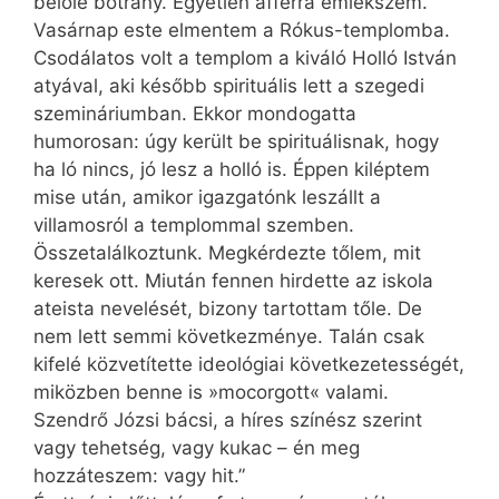
belőle botrány. Egyetlen afférra emlékszem.
Vasárnap este elmentem a Rókus-templomba.
Csodálatos volt a templom a kiváló Holló István
atyával, aki később spirituális lett a szegedi
szemináriumban. Ekkor mondogatta
humorosan: úgy került be spirituálisnak, hogy
ha ló nincs, jó lesz a holló is. Éppen kiléptem
mise után, amikor igazgatónk leszállt a
villamosról a templommal szemben.
Összetalálkoztunk. Megkérdezte tőlem, mit
keresek ott. Miután fennen hirdette az iskola
ateista nevelését, bizony tartottam tőle. De
nem lett semmi következménye. Talán csak
kifelé közvetítette ideológiai következetességét,
miközben benne is »mocorgott« valami.
Szendrő Józsi bácsi, a híres színész szerint
vagy tehetség, vagy kukac – én meg
hozzáteszem: vagy hit.”