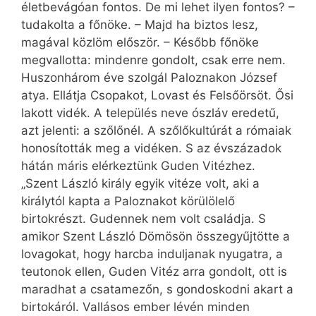
életbevágóan fontos. De mi lehet ilyen fontos? –
tudakolta a főnöke. – Majd ha biztos lesz,
magával közlöm először. – Később főnöke
megvallotta: mindenre gondolt, csak erre nem.
Huszonhárom éve szolgál Paloznakon József
atya. Ellátja Csopakot, Lovast és Felsőörsöt. Ősi
lakott vidék. A település neve ószláv eredetű,
azt jelenti: a szőlőnél. A szőlőkultúrát a rómaiak
honosították meg a vidéken. S az évszázadok
hátán már­is elérkeztünk Guden Vitézhez.
„Szent László király egyik vitéze volt, aki a
királytól kapta a Paloznakot körülölelő
birtokrészt. Gudennek nem volt családja. S
amikor Szent László Dömösön összegyűjtötte a
lovagokat, hogy harcba induljanak nyugatra, a
teutonok ellen, Guden Vitéz arra gondolt, ott is
maradhat a csatamezőn, s gondoskodni akart a
birtokáról. Vallásos ember lévén minden