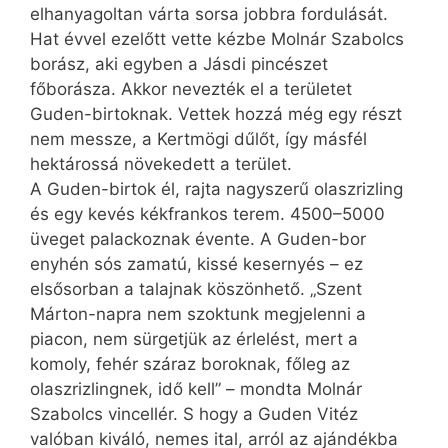
elhanyagoltan várta sorsa jobbra fordulását.
Hat évvel ezelőtt vette kézbe Molnár Szabolcs
borász, aki egyben a Jásdi pincészet
főborásza. Akkor nevezték el a területet
Guden-birtoknak. Vettek hozzá még egy részt
nem messze, a Kertmögi dűlőt, így másfél
hektárossá növekedett a terület.
A Guden-birtok él, rajta nagyszerű olaszrizling
és egy kevés kékfrankos terem. 4500–5000
üveget palackoznak évente. A Guden-bor
enyhén sós zamatú, kissé kesernyés – ez
elsősorban a talajnak köszönhető. „Szent
Márton-napra nem szoktunk megjelenni a
piacon, nem sürgetjük az érlelést, mert a
komoly, fehér száraz boroknak, főleg az
olaszrizlingnek, idő kell” – mondta Molnár
Szabolcs vincellér. S hogy a Guden Vitéz
valóban kiváló, nemes ital, arról az ajándékba