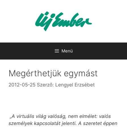
Kilépés
a
tartalomba
Menü
Megérthetjük egymást
2012-05-25
Szerző:
Lengyel Erzsébet
„A virtuális világ valóság, nem elmélet: valós
személyek kapcsolatát jelenti. A szeretet éppen