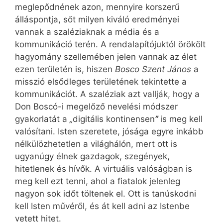
meglepődnének azon, mennyire korszerű
álláspontja, sőt milyen kiváló eredményei
vannak a szaléziaknak a média és a
kommunikáció terén. A rendalapítójuktól örökölt
hagyomány szellemében jelen vannak az élet
ezen területén is, hiszen
Bosco Szent János
a
misszió elsődleges területének tekintette a
kommunikációt. A szaléziak azt vallják, hogy a
Don Boscó-i megelőző nevelési módszer
gyakorlatát a
„
digitális kontinensen
”
is meg kell
valósítani. Isten szeretete, jósága egyre inkább
nélkülözhetetlen a világhálón, mert ott is
ugyanúgy élnek gazdagok, szegények,
hitetlenek és hívők. A virtuális valóságban is
meg kell ezt tenni, ahol a fiatalok jelenleg
nagyon sok időt töltenek el. Ott is tanúskodni
kell Isten művéről, és át kell adni az Istenbe
vetett hitet.