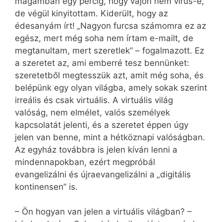
magamban egy percig, hogy vajon nem vírus-e,
de végül kinyitottam. Kiderült, hogy az
édesanyám írt!
„
Nagyon furcsa számomra ez az
egész, mert még soha nem írtam e-mailt, de
megtanultam, mert szeretlek” – fogalmazott. Ez
a szeretet az, ami emberré tesz bennünket:
szeretetből megtesszük azt, amit még soha, és
belépünk egy olyan világba, amely sokak szerint
irreális és csak virtuális. A virtuális világ
valóság, nem elmélet, valós személyek
kapcsolatát jelenti, és a szeretet éppen úgy
jelen van benne, mint a hétköznapi valóságban.
Az egyház továbbra is jelen kíván lenni a
mindennapokban, ezért megpróbál
evangelizálni és újraevangelizálni a
„
digitális
kontinensen” is.
– Ön hogyan van jelen a virtuális világban? –