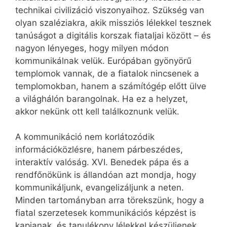
technikai civilizáció viszonyaihoz. Szükség van
olyan szaléziakra, akik missziós lélekkel tesznek
tanúságot a digitális korszak fiataljai között – és
nagyon lényeges, hogy milyen módon
kommunikálnak velük. Európában gyönyörű
templomok vannak, de a fiatalok nincsenek a
templomokban, hanem a számítógép előtt ülve
a világhálón barangolnak. Ha ez a helyzet,
akkor nekünk ott kell találkoznunk velük.
A kommunikáció nem korlátozódik
információközlésre, hanem párbeszédes,
interaktív valóság. XVI. Benedek pápa és a
rendfőnökünk is állandóan azt mondja, hogy
kommunikáljunk, evangelizáljunk a neten.
Minden tartományban arra törekszünk, hogy a
fiatal szerzetesek kommunikációs képzést is
kapjanak, és tanulékony lélekkel készüljenek