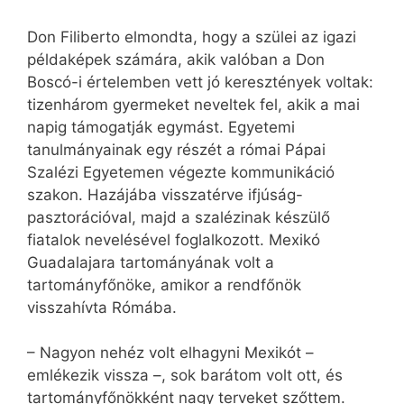
Don Filiberto elmondta, hogy a szülei az igazi
példaképek számára, akik valóban a Don
Boscó-i értelemben vett jó keresztények voltak:
tizenhárom gyermeket neveltek fel, akik a mai
napig támogatják egymást. Egyetemi
tanulmányainak egy részét a római Pápai
Szalézi Egyetemen végezte kommunikáció
szakon. Hazájába visszatérve ifjúság-
pasztorációval, majd a szalézinak készülő
fiatalok nevelésével foglalkozott. Mexikó
Guadalajara tartományának volt a
tartományfőnöke, amikor a rendfőnök
visszahívta Rómába.
– Nagyon nehéz volt elhagyni Mexikót –
emlékezik vissza –, sok barátom volt ott, és
tartományfőnökként nagy terveket szőttem.