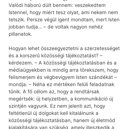
Valódi háború dúlt bennem: veszekedtem
Istennel, hogy miért tesz olyat, ami nekem nem
tetszik. Persze végül igent mondtam, mert Isten
jobban tudja… – de voltak nagyon nehéz
pillanatok.
Hogyan lehet összeegyeztetni a szerzetességet
és a korszerű közösségi tájékoztatást? –
kérdezem. – A közösségi tájékoztatásban és a
médiaügyekben is mindig arra törekszem, hogy
felismerjem és végbevigyem Isten szándékát –
mondja. – Néha ez mértéken felüli feladatnak
tűnik. A fő célom az, hogy a rendtársak
megértsék: új helyzetben, a kommunikáció új
szintjén vagyunk. Ez nem jelenti azt, hogy
feltétlenül új dolgokat kell kitalálnunk a
közösségi tájékoztatásban, hanem új életmód
kialakítására van szükség, amely illeszkedik a