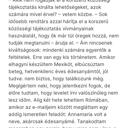
tájékoztatás kínálta lehetőségeket, azok
számára mivel érvel? – vetem közbe. – Sok
idősebb rendtárs azzal hárítja el a korszerű
közösségi tájékoztatás vívmányainak
használatát, hogy ők már túl öregek hozzá, nem
tudják megtanulni – árulja el. – Ám nincsenek
kiváltságosok: mindenki számára egyenlők a
feltételek. Erre van egy kis történetem. Amikor
elhagyni készültem Mexikót, elbúcsúztam
beteg, hetvenkilenc éves édesanyámtól, jól
tudva: nem biztos, hogy találkozunk még.
Megígértem neki, hogy jelentkezni fogok, de
előre tudtam, hogy levelet írni valószínűleg nem
lesz időm. Alig két hete lehettem Rómában,
amikor az e-mailjeim között megláttam egy
addig ismeretlen feladót: Annamaria volt a
neve, akárcsak édesanyámé. Tanakodtam