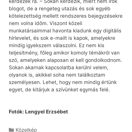
kérdezek rá. – Sokan kérdezik, miért nem írok
blogot, de a rengeteg utazás és sok egyéb
kötelezettség mellett rendszeres bejegyzésekre
nem volna időm. Viszont közeli
munkatársaimmal havonta kiadunk egy digitális
hírlevelet, és sok e-mailt is kapok, amelyekre
mindig igyekszem válaszolni. Ez nem kis
teljesítmény, főleg amikor komoly témákról van
szó, amelyeken alaposan el kell gondolkodnom.
Sokan akarnak kapcsolatba kerülni velem,
olyanok is, akikkel soha nem találkoztam
személyesen. Lehet, hogy nem mindig értünk
egyet, de kitárjuk a szívünket egymás felé.
Fotók: Lengyel Erzsébet
Kategória
Közelkép