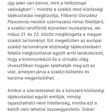
úgy jelen van benne, mint a hétköznapi
valóságban” –
mondta a szalézi rend közösségi
tájékoztatási megbízottja,
Filiberto González
Plascencia
mexikói származású római főelöljáró,
a szalézi rendfőnök közvetlen munkatársa, aki
május 21. és 23. között meglátogatta a magyar
szalézi tartományt. Ezt megelőzően az európai
szalézi tartományok közösségi tájékoztatásért
felelős megbízottaival együtt arról tanácskozott,
hogy a kommunikáció és a virtuális világ
útvesztőiben hogyan találhatják meg azt az
utat, amelyen járva a szalézi küldetés és
karizma megerősödhet.
Amikor a szerzeteseket és a korszerű közösségi
tájékoztatást együtt említjük, mindig
tapasztalható némi hitetlenség, mintha ezt a
kettőt nem lehetne összeegyeztetni. Sokan