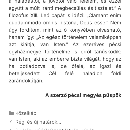
a haladástól, a jövőtől való félelem, és ezzel
együtt a múlt iránti megbecsülés és tisztelet.” A
filozófus XIII. Leó pápát is idézi: „Clamant enim
quodammodo omnis historia, Deus esse.” Nem
úgy fordítom, mint az ő könyvében olvasható,
hanem így: „Az egész történelem valamiképpen
azt kiáltja, van Isten.” Az ezeréves pécsi
egyházmegye történelme is erről tanúskodik:
van Isten, aki az emberre bízta világát, hogy az
ha botladozva is, de őfelé, az igazi és
beteljesedett Cél felé haladjon földi
zarándokútján.
A szerző pécsi megyés püspök
Kategória
Közelkép
Régi és új határok…