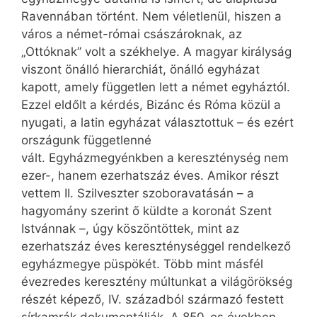
Ravennában történt. Nem véletlenül, hiszen a
város a német-római császároknak, az
„Ottóknak” volt a székhelye. A magyar királyság
viszont önálló hierarchiát, önálló egyházat
kapott, amely független lett a német egyháztól.
Ezzel eldőlt a kérdés, Bizánc és Róma közül a
nyugati, a latin egyházat választottuk – és ezért
országunk függetlenné
vált. Egyházmegyénkben a kereszténység nem
ezer-, hanem ezerhatszáz éves. Amikor részt
vettem II. Szilveszter szoboravatásán – a
hagyomány szerint ő küldte a koronát Szent
Istvánnak –, úgy köszöntöttek, mint az
ezerhatszáz éves kereszténységgel rendelkező
egyházmegye püspökét. Több mint másfél
évezredes keresztény múltunkat a világörökség
részét képező, IV. századból származó festett