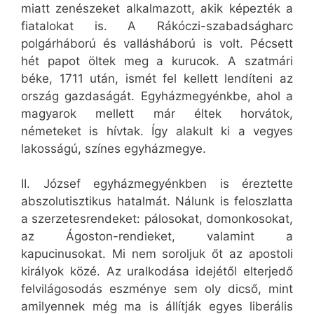
miatt zenészeket alkalmazott, akik képezték a
fiatalokat is. A Rákóczi-szabadságharc
polgárháború és vallásháború is volt. Pécsett
hét papot öltek meg a kurucok. A szatmári
béke, 1711 után, ismét fel kellett lendíteni az
ország gazdaságát. Egyházmegyénkbe, ahol a
magyarok mellett már éltek horvátok,
németeket is hívtak. Így alakult ki a vegyes
lakosságú, színes egyházmegye.
II. József egyházmegyénkben is éreztette
abszolutisztikus hatalmát. Nálunk is feloszlatta
a szerzetesrendeket: pálosokat, domonkosokat,
az Ágoston-rendieket, valamint a
kapucinusokat. Mi nem soroljuk őt az apostoli
királyok közé. Az uralkodása idejétől elterjedő
felvilágosodás eszménye sem oly dicső, mint
amilyennek még ma is állítják egyes liberális