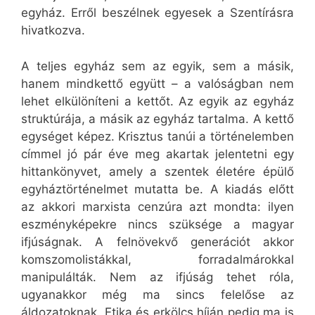
egyház. Erről beszélnek egyesek a Szentírásra
hivatkozva.
A teljes egyház sem az egyik, sem a másik,
hanem mindkettő együtt – a valóságban nem
lehet elkülöníteni a kettőt. Az egyik az egyház
struktúrája, a másik az egyház tartalma. A kettő
egységet képez. Krisztus tanúi a történelemben
címmel jó pár éve meg akartak jelentetni egy
hittankönyvet, amely a szentek életére épülő
egyháztörténelmet mutatta be. A kiadás előtt
az akkori marxista cenzúra azt mondta: ilyen
eszményképekre nincs szüksége a magyar
ifjúságnak. A felnövekvő generációt akkor
komszomolistákkal, forradalmárokkal
manipulálták. Nem az ifjúság tehet róla,
ugyanakkor még ma sincs felelőse az
áldozatoknak. Etika és erkölcs híján pedig ma is