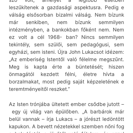
szó volt, amelyet a legtöbb esetben
leszűkítenek a gazdasági aspektusra. Pedig e
válság elsősorban bizalmi válság. Nem bízunk
már senkiben, nem bízunk semmilyen
intézményben, a bankokban főként nem. Nem
ez volt a cél 1968- ban? Nincs semmilyen
tekintély, sem szülői, sem pedagógusi, sem
egyházi, sem isteni. Újra John Lukacsot idézem:
„Az emberiség Istentől való félelme megszűnt.
Meg is kapta érte a büntetését; hiszen
önmagától kezdett félni, életre hívta a
borzalmakat, most pedig saját képzeletének e
teremtményeitől reszket.”
Az Isten trónjába ültetett ember csődbe jutott –
egy új világ van épülőben. „A barbárok már
belül vannak – írja Lukacs – a jórészt ledöntött
kapukon. A bevett nézetekkel szemben nőni fog