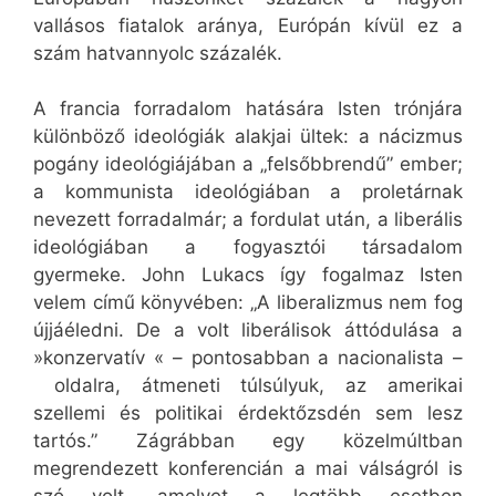
vallásos fiatalok aránya, Európán kívül ez a
szám hatvannyolc százalék.
A francia forradalom hatására Isten trónjára
különböző ideológiák alakjai ültek: a nácizmus
pogány ideológiájában a „felsőbbrendű” ember;
a kommunista ideológiában a proletárnak
nevezett forradalmár; a fordulat után, a liberális
ideológiában a fogyasztói társadalom
gyermeke. John Lukacs így fogalmaz Isten
velem című könyvében: „A liberalizmus nem fog
újjáéledni. De a volt liberálisok áttódulása a
»konzervatív « – pontosabban a nacionalista –
oldalra, átmeneti túlsúlyuk, az amerikai
szellemi és politikai érdektőzsdén sem lesz
tartós.” Zágrábban egy közelmúltban
megrendezett konferencián a mai válságról is