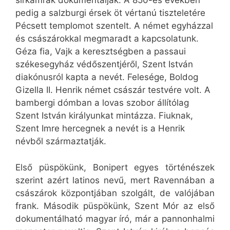
sírkamrák dokumentálják. A 850-es években
pedig a salzburgi érsek öt vértanú tiszteletére
Pécsett templomot szentelt. A német egyházzal
és császárokkal megmaradt a kapcsolatunk.
Géza fia, Vajk a keresztségben a passaui
székesegyház védőszentjéről, Szent István
diakónusról kapta a nevét. Felesége, Boldog
Gizella II. Henrik német császár testvére volt. A
bambergi dómban a lovas szobor állítólag
Szent István királyunkat mintázza. Fiuknak,
Szent Imre hercegnek a nevét is a Henrik
névből származtatják.
Első püspökünk, Bonipert egyes történészek
szerint azért latinos nevű, mert Ravennában a
császárok központjában szolgált, de valójában
frank. Második püspökünk, Szent Mór az első
dokumentálható magyar író, már a pannonhalmi