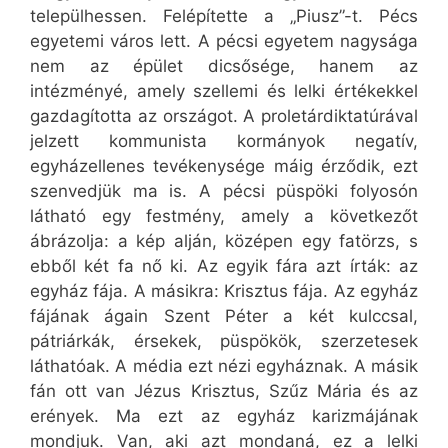
települhessen. Felépítette a „Piusz”-t. Pécs
egyetemi város lett. A pécsi egyetem nagysága
nem az épület dicsősége, hanem az
intézményé, amely szellemi és lelki értékekkel
gazdagította az országot. A proletárdiktatúrával
jelzett kommunista kormányok negatív,
egyházellenes tevékenysége máig érződik, ezt
szenvedjük ma is. A pécsi püspöki folyosón
látható egy festmény, amely a következőt
ábrázolja: a kép alján, középen egy fatörzs, s
ebből két fa nő ki. Az egyik fára azt írták: az
egyház fája. A másikra: Krisztus fája. Az egyház
fájának ágain Szent Péter a két kulccsal,
pátriárkák, érsekek, püspökök, szerzetesek
láthatóak. A média ezt nézi egyháznak. A másik
fán ott van Jézus Krisztus, Szűz Mária és az
erények. Ma ezt az egyház karizmájának
mondjuk. Van, aki azt mondaná, ez a lelki