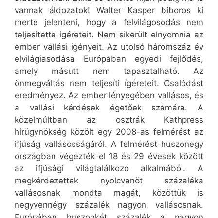
vannak áldozatok! Walter Kasper bíboros ki
merte jelenteni, hogy a felvilágosodás nem
teljesítette ígéreteit. Nem sikerült elnyomnia az
ember vallási igényeit. Az utolsó háromszáz év
elvilágiasodása Európában egyedi fejlődés,
amely másutt nem tapasztalható. Az
önmegváltás nem teljesíti ígéreteit. Csalódást
eredményez. Az ember lényegében vallásos, és
a vallási kérdések égetőek számára. A
közelmúltban az osztrák Kathpress
hírügynökség közölt egy 2008-as felmérést az
ifjúság vallásosságáról. A felmérést huszonegy
országban végezték el 18 és 29 évesek között
az ifjúsági világtalálkozó alkalmából. A
megkérdezettek nyolcvanöt százaléka
vallásosnak mondta magát, közöttük is
negyvennégy százalék nagyon vallásosnak.
Európában huszonkét százalék a nagyon