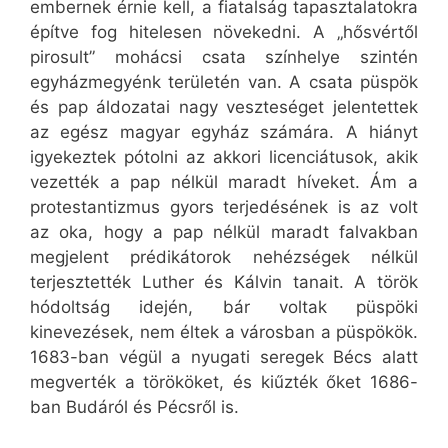
embernek érnie kell, a fiatalság tapasztalatokra
építve fog hitelesen növekedni. A „hősvértől
pirosult” mohácsi csata színhelye szintén
egyházmegyénk területén van. A csata püspök
és pap áldozatai nagy veszteséget jelentettek
az egész magyar egyház számára. A hiányt
igyekeztek pótolni az akkori licenciátusok, akik
vezették a pap nélkül maradt híveket. Ám a
protestantizmus gyors terjedésének is az volt
az oka, hogy a pap nélkül maradt falvakban
megjelent prédikátorok nehézségek nélkül
terjesztették Luther és Kálvin tanait. A török
hódoltság idején, bár voltak püspöki
kinevezések, nem éltek a városban a püspökök.
1683-ban végül a nyugati seregek Bécs alatt
megverték a törököket, és kiűzték őket 1686-
ban Budáról és Pécsről is.