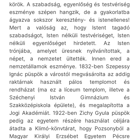
körök. A szabadság, egyenlőség és testvériség
eszménye szépen hangzik, de a gyakorlatba
ágyazva sokszor keresztény- és istenellenes!
Mert a valóság az, hogy Istent tagadó
szabadságot, Isten nélküli testvériséget, Isten
nélküli egyenlőséget hirdetett. Az Isten
trónjába, amelyet üresnek nyilvánítottak, a
népet, a nemzetet ültették. Innen ered a
nemzetállamok eszménye. 1832-ben Szepessy
Ignác püspök a várostól megvásárolta az addig
raktárnak használt pálos templomot és
rendházat (ma ez a líceum templom, illetve a
Széchenyi István Gimnázium és
Szakközépiskola épülete), és megalapította a
Jogi Akadémiát. 1922-ben Zichy Gyula püspök
pedig az egyetem részére használat céljára
átadta a Klimó-könvtárat, hogy Pozsonyból a
Magyar Királyi Erzsébet Egyetem Pécsre