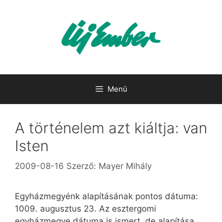
Kilépés
a
tartalomba
Menü
A történelem azt kiáltja: van
Isten
2009-08-16
Szerző:
Mayer Mihály
Egyházmegyénk alapításának pontos dátuma:
1009. augusztus 23. Az esztergomi
egyházmegye dátuma is ismert, de alapítása