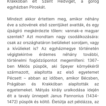
Krakkóban élt Szent Hedviget, a görög
egyházban Piroskát.
Mindezt akkor értettem meg, amikor néhány
éve a szlovének első szentjüket avatták, és egy
újságíró megkérdezte tőlem: vannak-e magyar
szentek? Azt mondtam nagy csodálkozására:
csak az országhatáron belülieket soroljam, vagy
a kívülieket is? Az egyházmegye történetén
végigtekintve érdemes néhány további,
történelmi fogódzópontot megemlíteni: 1367-
ben Miklós püspök, aki Speyer környékéről
származott, alapította az első egyetemet
Pécsett – abban az időben, amikor Bécsben,
Prágában és Krakkóban alapították az
egyetemeket. Mátyás király uralkodása idején
élt a tavaly ünnepelt Janus Pannonius (1434-
1472) püspök és költő. Életútja azt példázza, az