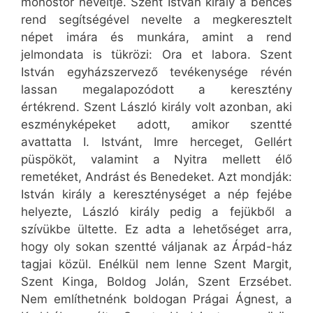
monostor neveltje. Szent István király a bencés
rend segítségével nevelte a megkeresztelt
népet imára és munkára, amint a rend
jelmondata is tükrözi: Ora et labora. Szent
István egyházszervező tevékenysége révén
lassan megalapozódott a keresztény
értékrend. Szent László király volt azonban, aki
eszményképeket adott, amikor szentté
avattatta I. Istvánt, Imre herceget, Gellért
püspököt, valamint a Nyitra mellett élő
remetéket, Andrást és Benedeket. Azt mondják:
István király a kereszténységet a nép fejébe
helyezte, László király pedig a fejükből a
szívükbe ültette. Ez adta a lehetőséget arra,
hogy oly sokan szentté váljanak az Árpád-ház
tagjai közül. Enélkül nem lenne Szent Margit,
Szent Kinga, Boldog Jolán, Szent Erzsébet.
Nem említhetnénk boldogan Prágai Ágnest, a