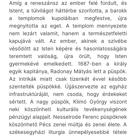
Amíg a reneszánsz az ember felé fordult, és
Istent, a túlvilágot háttérbe szorította, a barokk
a templomok kupoláiban megfestve, újra
megnyitotta az eget. A templom mennyezete
nem lezárt valamit, hanem a természetfeletti
kapujává vált. Az ember, akinek a szívébe
vésődött az Isten képére és hasonlatosságára
teremtett valóság, újra örült, hogy Isten
gyermekévé emelkedett. 1687-ben a király
egyik kapitánya, Radonay Mátyás lett a püspök.
Az intrikák miatt csak tizenkét évvel később
szentelték püspökké. Újjászervezte az egyház
infrastruktúráját, nem csoda, hogy érdekeket
sértett. A nagy püspök, Klimó György viszont
neki köszönheti kulturális tevékenységének
pénzügyi alapjait. Nesselrode Ferenc püspöknek
köszönhető Pécs zenei múltja és zenei élete. A
székesegyházi liturgia ünnepélyesebbé tétele